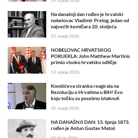
29. srpnja 2026.
Na današnji dan rođen je hrvatski
nobelovac Vladimir Prelog, jedan od
najvećih kemičara 20. stoljeća
23. srpnja 2026.
NOBELOVAC HRVATSKOG
PORIJEKLA: John Matthew Martinis
primio visoko hrvatsko odličje
13. srpnja 2026.
Komšićeva stranka reagirala na
Rezoluciju o Hrvatima u BiH! Evo
koju točku su posebno istaknuli
10. srpnja 2026.
NA DANAŠNJI DAN: 13. lipnja 1873.
rođen je Antun Gustav Matoš
13. lipnja 2026.