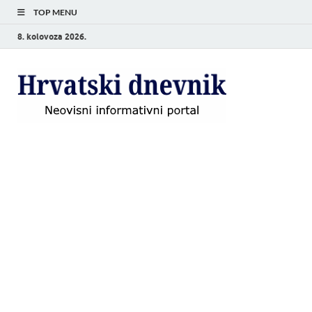
TOP MENU
8. kolovoza 2026.
Hrvat
Neovisni
informativni
dnevn
portal