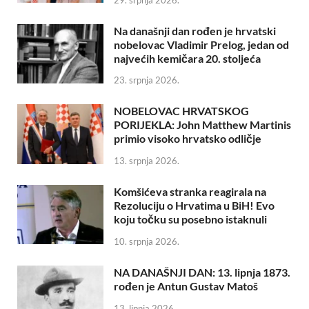
Na današnji dan rođen je hrvatski
nobelovac Vladimir Prelog, jedan od
najvećih kemičara 20. stoljeća
23. srpnja 2026.
NOBELOVAC HRVATSKOG
PORIJEKLA: John Matthew Martinis
primio visoko hrvatsko odličje
13. srpnja 2026.
Komšićeva stranka reagirala na
Rezoluciju o Hrvatima u BiH! Evo
koju točku su posebno istaknuli
10. srpnja 2026.
NA DANAŠNJI DAN: 13. lipnja 1873.
rođen je Antun Gustav Matoš
13. lipnja 2026.