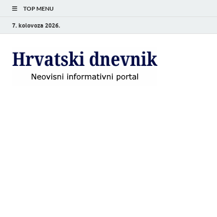
TOP MENU
7. kolovoza 2026.
Hrvat
Neovisni
informativni
dnevn
portal