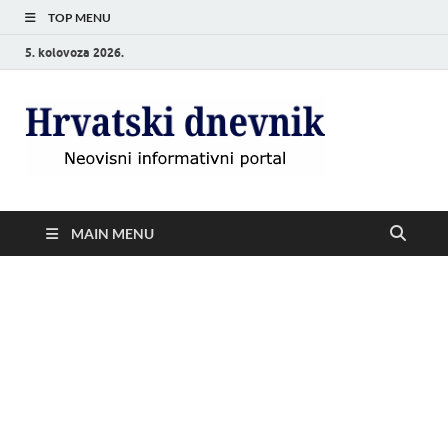
TOP MENU
5. kolovoza 2026.
Hrvat
Neovisni
informativni
dnevn
portal
MAIN MENU