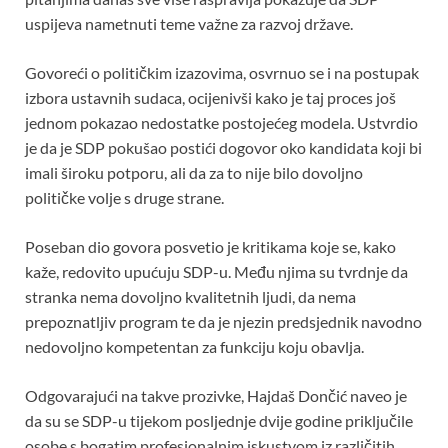
uspijeva nametnuti teme važne za razvoj države.
Govoreći o političkim izazovima, osvrnuo se i na postupak
izbora ustavnih sudaca, ocijenivši kako je taj proces još
jednom pokazao nedostatke postojećeg modela. Ustvrdio
je da je SDP pokušao postići dogovor oko kandidata koji bi
imali široku potporu, ali da za to nije bilo dovoljno
političke volje s druge strane.
Poseban dio govora posvetio je kritikama koje se, kako
kaže, redovito upućuju SDP-u. Među njima su tvrdnje da
stranka nema dovoljno kvalitetnih ljudi, da nema
prepoznatljiv program te da je njezin predsjednik navodno
nedovoljno kompetentan za funkciju koju obavlja.
Odgovarajući na takve prozivke, Hajdaš Dončić naveo je
da su se SDP-u tijekom posljednje dvije godine priključile
osobe s bogatim profesionalnim iskustvom iz različitih