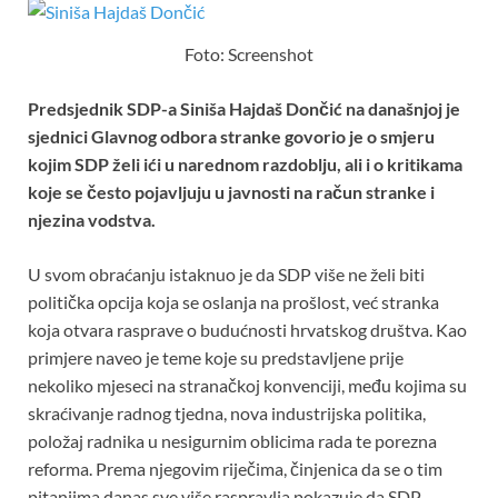
e
itt
at
er
er
ar
b
er
s
es
e
Foto: Screenshot
o
A
t
Predsjednik SDP-a Siniša Hajdaš Dončić na današnjoj je
o
p
sjednici Glavnog odbora stranke govorio je o smjeru
k
p
kojim SDP želi ići u narednom razdoblju, ali i o kritikama
koje se često pojavljuju u javnosti na račun stranke i
njezina vodstva.
U svom obraćanju istaknuo je da SDP više ne želi biti
politička opcija koja se oslanja na prošlost, već stranka
koja otvara rasprave o budućnosti hrvatskog društva. Kao
primjere naveo je teme koje su predstavljene prije
nekoliko mjeseci na stranačkoj konvenciji, među kojima su
skraćivanje radnog tjedna, nova industrijska politika,
položaj radnika u nesigurnim oblicima rada te porezna
reforma. Prema njegovim riječima, činjenica da se o tim
pitanjima danas sve više raspravlja pokazuje da SDP