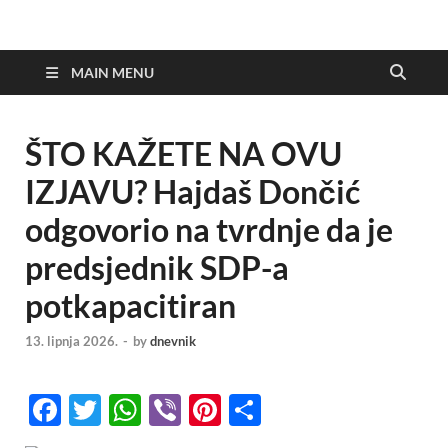
MAIN MENU
ŠTO KAŽETE NA OVU
IZJAVU? Hajdaš Dončić
odgovorio na tvrdnje da je
predsjednik SDP-a
potkapacitiran
13. lipnja 2026.
-
by
dnevnik
F
T
W
Vi
Pi
S
ac
w
h
b
nt
h