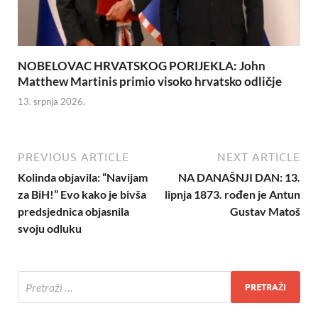
NOBELOVAC HRVATSKOG PORIJEKLA: John
Matthew Martinis primio visoko hrvatsko odličje
13. srpnja 2026.
PREVIOUS ARTICLE
NEXT ARTICLE
Kolinda objavila: “Navijam
NA DANAŠNJI DAN: 13.
za BiH!” Evo kako je bivša
lipnja 1873. rođen je Antun
predsjednica objasnila
Gustav Matoš
svoju odluku