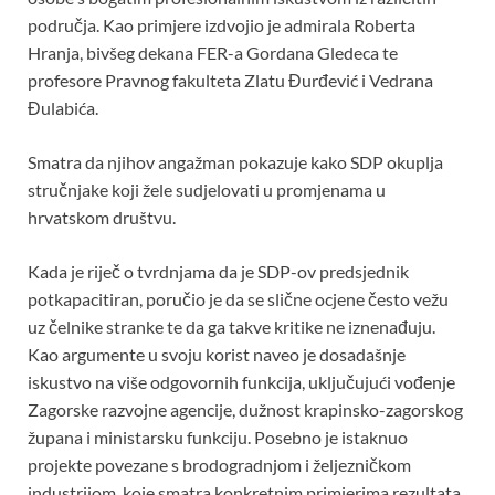
područja. Kao primjere izdvojio je admirala Roberta
Hranja, bivšeg dekana FER-a Gordana Gledeca te
profesore Pravnog fakulteta Zlatu Đurđević i Vedrana
Đulabića.
Smatra da njihov angažman pokazuje kako SDP okuplja
stručnjake koji žele sudjelovati u promjenama u
hrvatskom društvu.
Kada je riječ o tvrdnjama da je SDP-ov predsjednik
potkapacitiran, poručio je da se slične ocjene često vežu
uz čelnike stranke te da ga takve kritike ne iznenađuju.
Kao argumente u svoju korist naveo je dosadašnje
iskustvo na više odgovornih funkcija, uključujući vođenje
Zagorske razvojne agencije, dužnost krapinsko-zagorskog
župana i ministarsku funkciju. Posebno je istaknuo
projekte povezane s brodogradnjom i željezničkom
industrijom, koje smatra konkretnim primjerima rezultata