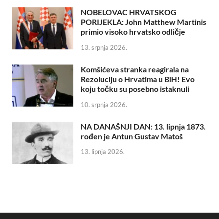
NOBELOVAC HRVATSKOG
PORIJEKLA: John Matthew Martinis
primio visoko hrvatsko odličje
13. srpnja 2026.
Komšićeva stranka reagirala na
Rezoluciju o Hrvatima u BiH! Evo
koju točku su posebno istaknuli
10. srpnja 2026.
NA DANAŠNJI DAN: 13. lipnja 1873.
rođen je Antun Gustav Matoš
13. lipnja 2026.