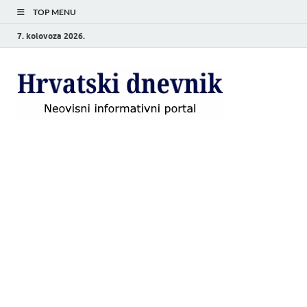
TOP MENU
7. kolovoza 2026.
Hrvat
Neovisni
informativni
dnevn
portal