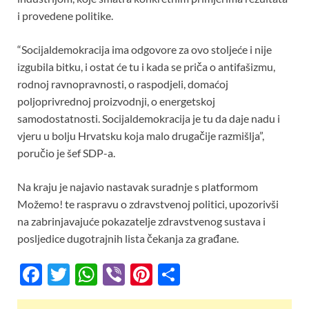
i provedene politike.
“Socijaldemokracija ima odgovore za ovo stoljeće i nije
izgubila bitku, i ostat će tu i kada se priča o antifašizmu,
rodnoj ravnopravnosti, o raspodjeli, domaćoj
poljoprivrednoj proizvodnji, o energetskoj
samodostatnosti. Socijaldemokracija je tu da daje nadu i
vjeru u bolju Hrvatsku koja malo drugačije razmišlja”,
poručio je šef SDP-a.
Na kraju je najavio nastavak suradnje s platformom
Možemo! te raspravu o zdravstvenoj politici, upozorivši
na zabrinjavajuće pokazatelje zdravstvenog sustava i
posljedice dugotrajnih lista čekanja za građane.
F
T
W
Vi
Pi
S
ac
w
h
b
nt
h