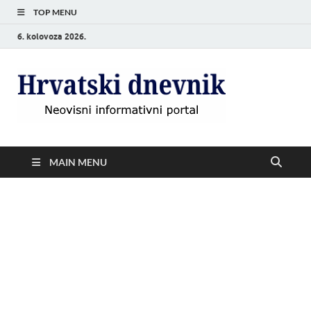
TOP MENU
6. kolovoza 2026.
Hrvat
Neovisni
informativni
dnevn
portal
MAIN MENU