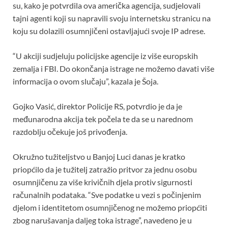
su, kako je potvrdila ova američka agencija, sudjelovali
tajni agenti koji su napravili svoju internetsku stranicu na
koju su dolazili osumnjičeni ostavljajući svoje IP adrese.
“U akciji sudjeluju policijske agencije iz više europskih
zemalja i FBI. Do okončanja istrage ne možemo davati više
informacija o ovom slučaju”, kazala je Šoja.
Gojko Vasić, direktor Policije RS, potvrdio je da je
međunarodna akcija tek počela te da se u narednom
razdoblju očekuje još privođenja.
Okružno tužiteljstvo u Banjoj Luci danas je kratko
priopćilo da je tužitelj zatražio pritvor za jednu osobu
osumnjičenu za više krivičnih djela protiv sigurnosti
računalnih podataka. “Sve podatke u vezi s počinjenim
djelom i identitetom osumnjičenog ne možemo priopćiti
zbog narušavanja daljeg toka istrage”, navedeno je u