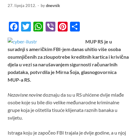
27. lipnja 2012.
-
by
dnevnik
F
T
W
Vi
Pi
S
ac
w
h
b
nt
h
MUP RS je u
e
itt
at
er
er
ar
suradnji s američkim FBI-jem danas uhitio više osoba
b
er
s
es
e
osumnjičenih za zloupotrebe kreditnih kartica i krivična
o
A
t
djela u vezi sa narušavanjem sigurnosti računarlnih
podataka, potvrdila je Mirna Šoja, glasnogovornica
o
p
MUP-a RS.
k
p
Nezavisne novine
doznaju da su u RS uhićene dvije mlađe
osobe koje su bile dio velike međunarodne kriminalne
grupe koja je oštetila tisuće klijenata raznih banaka u
svijetu.
Istraga koju je započeo FBI trajala je dvije godine, a u njoj