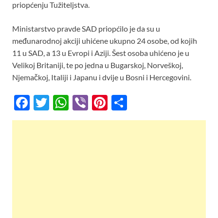
priopćenju Tužiteljstva.
Ministarstvo pravde SAD priopćilo je da su u
međunarodnoj akciji uhićene ukupno 24 osobe, od kojih
11 u SAD, a 13 u Evropi i Aziji. Šest osoba uhićeno je u
Velikoj Britaniji, te po jedna u Bugarskoj, Norveškoj,
Njemačkoj, Italiji i Japanu i dvije u Bosni i Hercegovini.
F
T
W
Vi
Pi
S
ac
w
h
b
nt
h
e
itt
at
er
er
ar
b
er
s
es
e
o
A
t
o
p
k
p