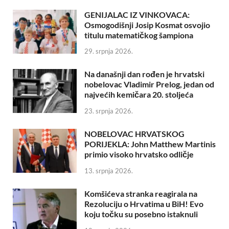
GENIJALAC IZ VINKOVACA:
Osmogodišnji Josip Kosmat osvojio
titulu matematičkog šampiona
29. srpnja 2026.
Na današnji dan rođen je hrvatski
nobelovac Vladimir Prelog, jedan od
najvećih kemičara 20. stoljeća
23. srpnja 2026.
NOBELOVAC HRVATSKOG
PORIJEKLA: John Matthew Martinis
primio visoko hrvatsko odličje
13. srpnja 2026.
Komšićeva stranka reagirala na
Rezoluciju o Hrvatima u BiH! Evo
koju točku su posebno istaknuli