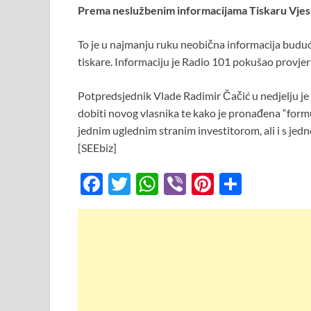
Prema neslužbenim informacijama Tiskaru Vjesni
e
itt
at
er
er
ar
b
er
s
es
e
To je u najmanju ruku neobična informacija budu
o
A
t
tiskare. Informaciju je Radio 101 pokušao provjeriti
o
p
Potpredsjednik Vlade Radimir Čačić u nedjelju je 
k
p
dobiti novog vlasnika te kako je pronađena “formul
jednim uglednim stranim investitorom, ali i s je
[SEEbiz]
F
T
W
Vi
Pi
S
ac
w
h
b
nt
h
e
itt
at
er
er
ar
b
er
s
es
e
o
A
t
o
p