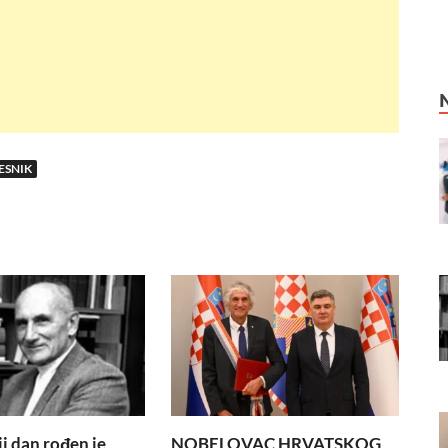
ESNIK
i dan rođen je
NOBELOVAC HRVATSKOG