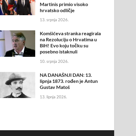
Martinis primio visoko
hrvatsko odličje
13. srpnja 2026.
Komšićeva stranka reagirala
na Rezoluciju o Hrvatima u
BiH! Evo koju točku su
posebno istaknuli
10. srpnja 2026.
NA DANAŠNJI DAN: 13.
lipnja 1873. rođen je Antun
Gustav Matoš
13. lipnja 2026.