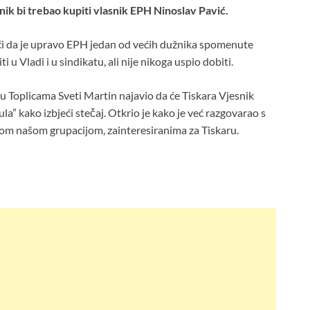
k bi trebao kupiti vlasnik EPH Ninoslav Pavić.
ći da je upravo EPH jedan od većih dužnika spomenute
 u Vladi i u sindikatu, ali nije nikoga uspio dobiti.
u Toplicama Sveti Martin najavio da će Tiskara Vjesnik
a” kako izbjeći stečaj. Otkrio je kako je već razgovarao s
dnom našom grupacijom, zainteresiranima za Tiskaru.