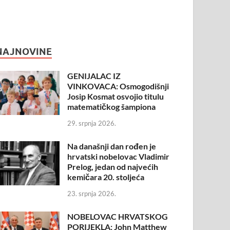
NAJNOVINE
GENIJALAC IZ
VINKOVACA: Osmogodišnji
Josip Kosmat osvojio titulu
matematičkog šampiona
29. srpnja 2026.
Na današnji dan rođen je
hrvatski nobelovac Vladimir
Prelog, jedan od najvećih
kemičara 20. stoljeća
23. srpnja 2026.
NOBELOVAC HRVATSKOG
PORIJEKLA: John Matthew