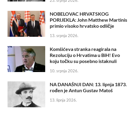
23. srpnja 2026.
NOBELOVAC HRVATSKOG
PORIJEKLA: John Matthew Martinis
primio visoko hrvatsko odličje
13. srpnja 2026.
Komšićeva stranka reagirala na
Rezoluciju o Hrvatima u BiH! Evo
koju točku su posebno istaknuli
10. srpnja 2026.
NA DANAŠNJI DAN: 13. lipnja 1873.
rođen je Antun Gustav Matoš
13. lipnja 2026.