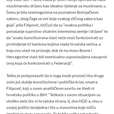
muslimansku državu kao idealno rješenje za muslimane, u
čemu je bila onemogućena na poznatom Bošnjačkom
saboru, zbog čega se oni boje svakog sličnog sabora kao
guje”, piše Filipović, ističući da su “ovakva politika i
ponašanje suprotno vitalnim interesima zemlje i države” te
da “ovako konstituirana vlast neće moći funkcionirati uz
protivljenje tri kantona kojima vlada hrvatska većina, a
koja ovu vlast ne priznaje, dok će na nivou Bosne i
Hercegovine vlast biti eventualno uspostavljena nasuprot
onoj koja će funkcionirati u Federaciji”.
Teško je pretpostaviti da iz toga može proizaći išta drugo
osim još dublje konstitutivne i političke krize, smatra
Filipović, koji u svom analitičkom osvrtu ne štedi ni
hrvatsku politiku u BiH: “Teškoće s ovom situacijom su
utoliko veće što ni hrvatska strana, tj. dva HDZ-a, nisu u
svojoj politici dosljedna i što u stavovima koje ističu
impliciraju tezu separacije. To bi bila velika retardacija