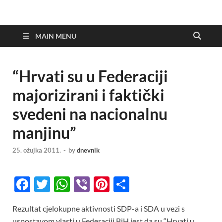
MAIN MENU
“Hrvati su u Federaciji
majorizirani i faktički
svedeni na nacionalnu
manjinu”
25. ožujka 2011.
-
by
dnevnik
F
T
W
Vi
Pi
S
ac
w
h
b
nt
h
Rezultat cjelokupne aktivnosti SDP-a i SDA u vezi s
e
itt
at
er
er
ar
uspostavom vlasti u Federaciji BiH jest da su “Hrvati u