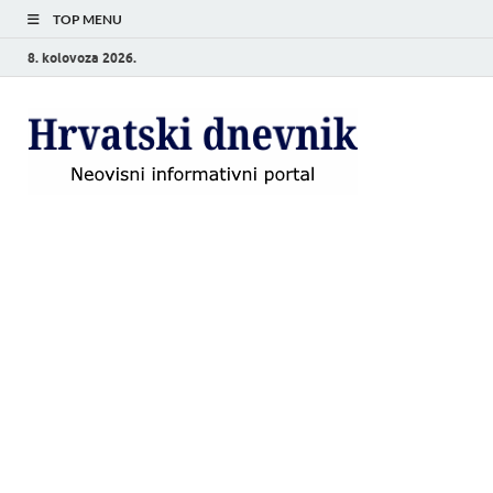
TOP MENU
8. kolovoza 2026.
Hrvat
Neovisni
informativni
dnevn
portal