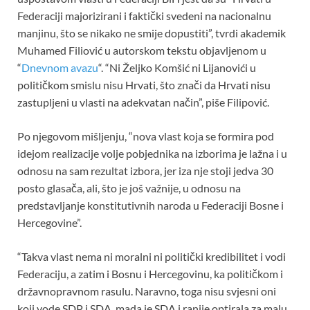
b
er
s
es
e
Federaciji majorizirani i faktički svedeni na nacionalnu
o
A
t
manjinu, što se nikako ne smije dopustiti”, tvrdi akademik
Muhamed Filiović u autorskom tekstu objavljenom u
o
p
“
Dnevnom avazu
“. “Ni Željko Komšić ni Lijanovići u
k
p
političkom smislu nisu Hrvati, što znači da Hrvati nisu
zastupljeni u vlasti na adekvatan način”, piše Filipović.
Po njegovom mišljenju, “nova vlast koja se formira pod
idejom realizacije volje pobjednika na izborima je lažna i u
odnosu na sam rezultat izbora, jer iza nje stoji jedva 30
posto glasača, ali, što je još važnije, u odnosu na
predstavljanje konstitutivnih naroda u Federaciji Bosne i
Hercegovine”.
“Takva vlast nema ni moralni ni politički kredibilitet i vodi
Federaciju, a zatim i Bosnu i Hercegovinu, ka političkom i
državnopravnom rasulu. Naravno, toga nisu svjesni oni
koji vode SDP i SDA, mada je SDA i ranije optirala za malu