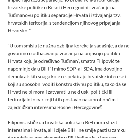
hrvatske politike u Bosni i Hercegovini i vraćanje na
Tuđmanovu politiku separacije Hrvata i izdvajanja tzv.
hrvatskih teritorija, s tendencijom njihovog pripajanja
Hrvatskoj.”
“U tom smislu je nužna ozbiljna korekcija sadašnje, a da ne
govorimo o odbacivanju vraćanja na prijašnju politiku
Hrvata koju je određivao Tuđman”, smatra Filipović te
napominje da u BiH “i mimo SDP-a i SDA, ima dovoljno
demokratskih snaga koje respektiraju hrvatske interese i
koji su sposobni voditi konstruktivnu politiku, tako da se
Hrvati ne bi morali zatvarati u neki uski politički ili
teritorijalni okvir koji bi ih postavio nasuprot općim i
zajedničkim interesima Bosne i Hercegovine”.
Filipović ističe da hrvatska politika u BiH mora služiti
interesima Hrvata, ali i cijele BiH i ne smije pasti u zamku
da podržava one elemente u BiH kojima je u interesu