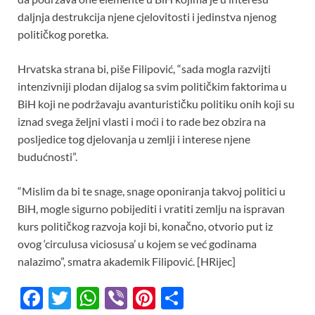
daljnja destrukcija njene cjelovitosti i jedinstva njenog
političkog poretka.
Hrvatska strana bi, piše Filipović, “sada mogla razvijti
intenzivniji plodan dijalog sa svim političkim faktorima u
BiH koji ne podržavaju avanturističku politiku onih koji su
iznad svega željni vlasti i moći i to rade bez obzira na
posljedice tog djelovanja u zemlji i interese njene
budućnosti”.
“Mislim da bi te snage, snage oponiranja takvoj politici u
BiH, mogle sigurno pobijediti i vratiti zemlju na ispravan
kurs političkog razvoja koji bi, konačno, otvorio put iz
ovog ‘circulusa viciosusa’ u kojem se već godinama
nalazimo”, smatra akademik Filipović. [HRijec]
F
T
W
Vi
Pi
S