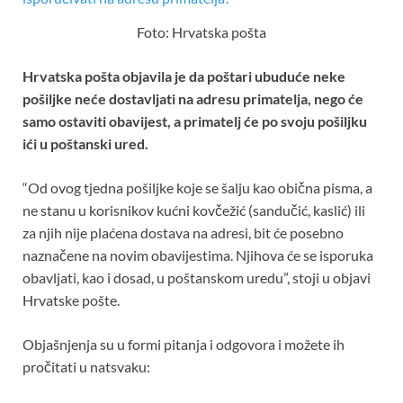
b
er
s
es
e
Foto: Hrvatska pošta
o
A
t
o
p
Hrvatska pošta objavila je da poštari ubuduće neke
k
p
pošiljke neće dostavljati na adresu primatelja, nego će
samo ostaviti obavijest, a primatelj će po svoju pošiljku
ići u poštanski ured.
“Od ovog tjedna pošiljke koje se šalju kao obična pisma, a
ne stanu u korisnikov kućni kovčežić (sandučić, kaslić) ili
za njih nije plaćena dostava na adresi, bit će posebno
naznačene na novim obavijestima. Njihova će se isporuka
obavljati, kao i dosad, u poštanskom uredu”, stoji u objavi
Hrvatske pošte.
Objašnjenja su u formi pitanja i odgovora i možete ih
pročitati u natsvaku: