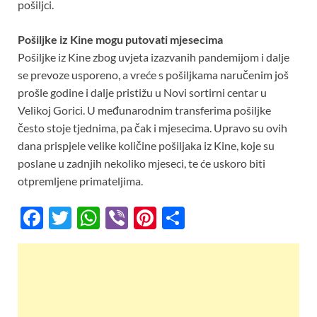
pošiljci.
Pošiljke iz Kine mogu putovati mjesecima
Pošiljke iz Kine zbog uvjeta izazvanih pandemijom i dalje
se prevoze usporeno, a vreće s pošiljkama naručenim još
prošle godine i dalje pristižu u Novi sortirni centar u
Velikoj Gorici. U međunarodnim transferima pošiljke
često stoje tjednima, pa čak i mjesecima. Upravo su ovih
dana prispjele velike količine pošiljaka iz Kine, koje su
poslane u zadnjih nekoliko mjeseci, te će uskoro biti
otpremljene primateljima.
F
T
W
Vi
Pi
S
ac
w
h
b
nt
h
e
itt
at
er
er
ar
b
er
s
es
e
o
A
t