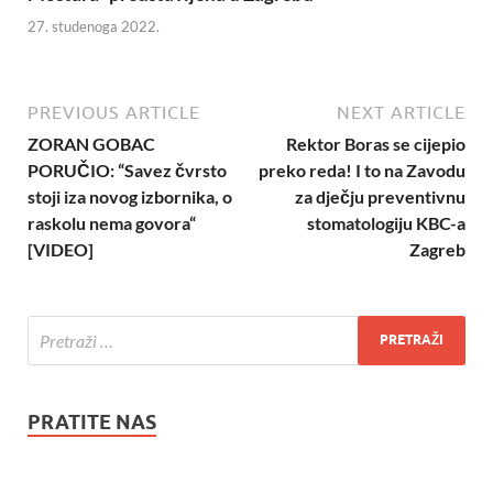
27. studenoga 2022.
PREVIOUS ARTICLE
NEXT ARTICLE
ZORAN GOBAC
Rektor Boras se cijepio
PORUČIO: “Savez čvrsto
preko reda! I to na Zavodu
stoji iza novog izbornika, o
za dječju preventivnu
raskolu nema govora“
stomatologiju KBC-a
[VIDEO]
Zagreb
PRATITE NAS