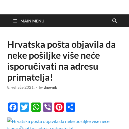
MAIN MENU
Hrvatska pošta objavila da
neke pošiljke više neće
isporučivati na adresu
primatelja!
8. veljače 2021.
-
by
dnevnik
F
T
W
Vi
Pi
S
ac
w
h
b
nt
h
e
itt
at
er
er
ar