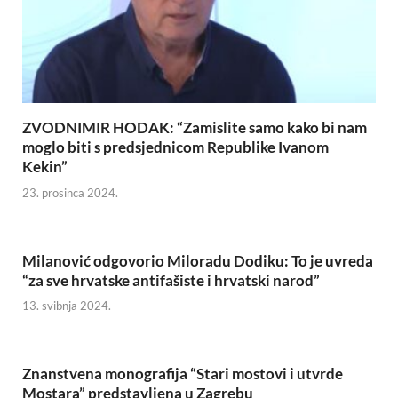
ZVODNIMIR HODAK: “Zamislite samo kako bi nam
moglo biti s predsjednicom Republike Ivanom
Kekin”
23. prosinca 2024.
Milanović odgovorio Miloradu Dodiku: To je uvreda
“za sve hrvatske antifašiste i hrvatski narod”
13. svibnja 2024.
Znanstvena monografija “Stari mostovi i utvrde
Mostara” predstavljena u Zagrebu