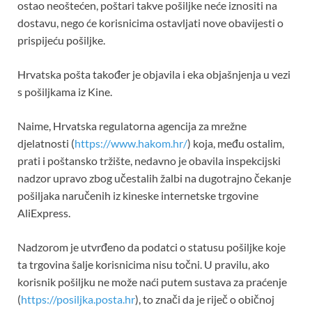
ostao neoštećen, poštari takve pošiljke neće iznositi na
dostavu, nego će korisnicima ostavljati nove obavijesti o
prispijeću pošiljke.
Hrvatska pošta također je objavila i eka objašnjenja u vezi
s pošiljkama iz Kine.
Naime, Hrvatska regulatorna agencija za mrežne
djelatnosti (
https://www.hakom.hr/
) koja, među ostalim,
prati i poštansko tržište, nedavno je obavila inspekcijski
nadzor upravo zbog učestalih žalbi na dugotrajno čekanje
pošiljaka naručenih iz kineske internetske trgovine
AliExpress.
Nadzorom je utvrđeno da podatci o statusu pošiljke koje
ta trgovina šalje korisnicima nisu točni. U pravilu, ako
korisnik pošiljku ne može naći putem sustava za praćenje
(
https://posiljka.posta.hr
), to znači da je riječ o običnoj