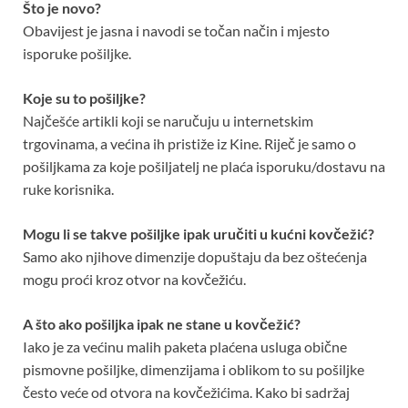
Što je novo?
Obavijest je jasna i navodi se točan način i mjesto
isporuke pošiljke.
Koje su to pošiljke?
Najčešće artikli koji se naručuju u internetskim
trgovinama, a većina ih pristiže iz Kine. Riječ je samo o
pošiljkama za koje pošiljatelj ne plaća isporuku/dostavu na
ruke korisnika.
Mogu li se takve pošiljke ipak uručiti u kućni kovčežić?
Samo ako njihove dimenzije dopuštaju da bez oštećenja
mogu proći kroz otvor na kovčežiću.
A što ako pošiljka ipak ne stane u kovčežić?
Iako je za većinu malih paketa plaćena usluga obične
pismovne pošiljke, dimenzijama i oblikom to su pošiljke
često veće od otvora na kovčežićima. Kako bi sadržaj