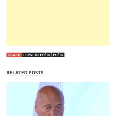
o
p
k
p
TAGGED
HRVATSKA POŠTA
POŠTA
RELATED POSTS