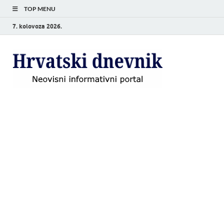
TOP MENU
7. kolovoza 2026.
Hrvat
Neovisni
informativni
dnevn
portal