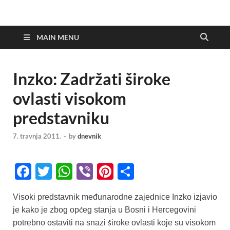
MAIN MENU
Inzko: Zadržati široke
ovlasti visokom
predstavniku
7. travnja 2011.
-
by
dnevnik
F
T
W
Vi
Pi
S
a
wi
h
b
nt
h
Visoki predstavnik međunarodne zajednice Inzko izjavio
c
tt
at
er
er
ar
je kako je zbog općeg stanja u Bosni i Hercegovini
e
er
s
e
e
potrebno ostaviti na snazi široke ovlasti koje su visokom