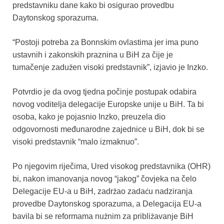
b
A
st
predstavniku dane kako bi osigurao provedbu
Daytonskog sporazuma.
o
p
o
p
“Postoji potreba za Bonnskim ovlastima jer ima puno
k
ustavnih i zakonskih praznina u BiH za čije je
tumačenje zadužen visoki predstavnik”, izjavio je Inzko.
Potvrdio je da ovog tjedna počinje postupak odabira
novog voditelja delegacije Europske unije u BiH. Ta bi
osoba, kako je pojasnio Inzko, preuzela dio
odgovornosti međunarodne zajednice u BiH, dok bi se
visoki predstavnik “malo izmaknuo”.
Po njegovim riječima, Ured visokog predstavnika (OHR)
bi, nakon imanovanja novog “jakog” čovjeka na čelo
Delegacije EU-a u BiH, zadržao zadaću nadziranja
provedbe Daytonskog sporazuma, a Delegacija EU-a
bavila bi se reformama nužnim za približavanje BiH