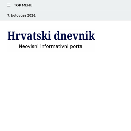
TOP MENU
7. kolovoza 2026.
Hrvat
Neovisni
informativni
dnevn
portal