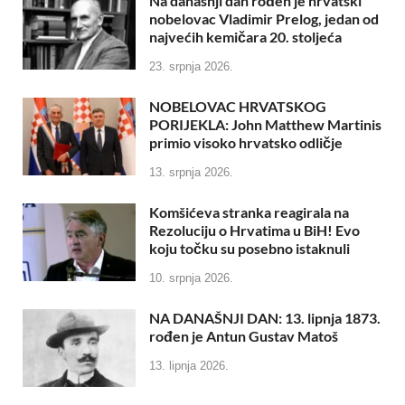
Na današnji dan rođen je hrvatski
nobelovac Vladimir Prelog, jedan od
najvećih kemičara 20. stoljeća
23. srpnja 2026.
NOBELOVAC HRVATSKOG
PORIJEKLA: John Matthew Martinis
primio visoko hrvatsko odličje
13. srpnja 2026.
Komšićeva stranka reagirala na
Rezoluciju o Hrvatima u BiH! Evo
koju točku su posebno istaknuli
10. srpnja 2026.
NA DANAŠNJI DAN: 13. lipnja 1873.
rođen je Antun Gustav Matoš
13. lipnja 2026.