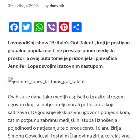
30. svibnja 2013.
-
by
dnevnik
F
T
W
Vi
Pi
S
ac
w
h
b
nt
h
I ovogodišnji show “Britain’s Got Talent”, koji je postigao
e
itt
at
er
er
ar
globalnu popularnost, ne prestaje puniti medijski
b
er
s
es
e
prostor, a ovaj puta tome je pridonijela i pjevačica
o
A
t
Jennifer Lopez svojim izazovnim nastupom.
o
p
k
p
Ovih su se dana tako mediji raspisali o izrazito strogom
ugovoru koji su natjecatelji morali potpisati, a koji
sadržava i 10-godišnje ekskluzivni ugovor s pobjednikom,
zatim potpunu zabranu medijskih istupa i iznošenja
pojedinosti o natjecanju te o producentu i članu žirija
Simonu Cowellu, ali i ostalim članovima žirija, te relativno