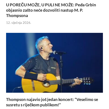
U POREČU MOŽE, U PULI NE MOŽE: Peđa Grbin
objasnio zašto neće dozvoliti nastup M. P.
Thompsona
12. siječnja 2026.
Thompson najavio još jedan koncert: “Veselimo se
susretu s riječkom publikom!”