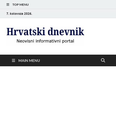
TOP MENU
7. kolovoza 2026.
Hrvat
Neovisni
informativni
dnevn
portal
MAIN MENU