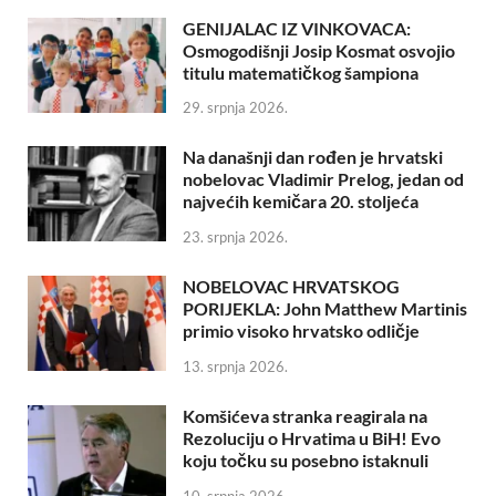
GENIJALAC IZ VINKOVACA:
Osmogodišnji Josip Kosmat osvojio
titulu matematičkog šampiona
29. srpnja 2026.
Na današnji dan rođen je hrvatski
nobelovac Vladimir Prelog, jedan od
najvećih kemičara 20. stoljeća
23. srpnja 2026.
NOBELOVAC HRVATSKOG
PORIJEKLA: John Matthew Martinis
primio visoko hrvatsko odličje
13. srpnja 2026.
Komšićeva stranka reagirala na
Rezoluciju o Hrvatima u BiH! Evo
koju točku su posebno istaknuli
10. srpnja 2026.