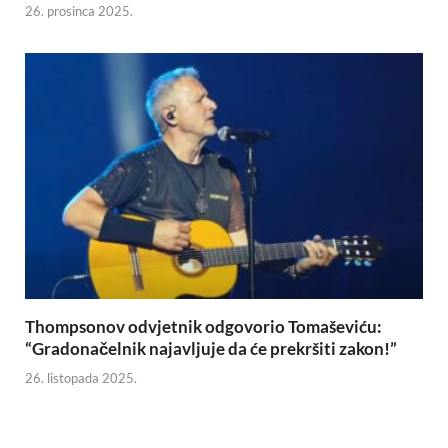
26. prosinca 2025.
Thompsonov odvjetnik odgovorio Tomaševiću:
“Gradonačelnik najavljuje da će prekršiti zakon!”
26. listopada 2025.