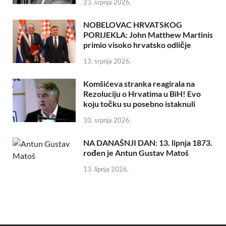
23. srpnja 2026.
NOBELOVAC HRVATSKOG
PORIJEKLA: John Matthew Martinis
primio visoko hrvatsko odličje
13. srpnja 2026.
Komšićeva stranka reagirala na
Rezoluciju o Hrvatima u BiH! Evo
koju točku su posebno istaknuli
10. srpnja 2026.
NA DANAŠNJI DAN: 13. lipnja 1873.
rođen je Antun Gustav Matoš
13. lipnja 2026.