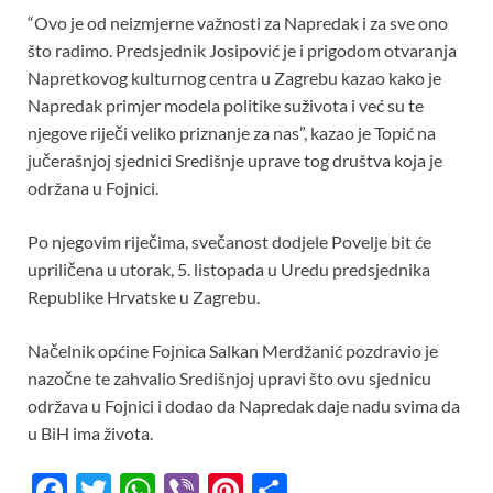
o
p
“Ovo je od neizmjerne važnosti za Napredak i za sve ono
k
p
što radimo. Predsjednik Josipović je i prigodom otvaranja
Napretkovog kulturnog centra u Zagrebu kazao kako je
Napredak primjer modela politike suživota i već su te
njegove riječi veliko priznanje za nas”, kazao je Topić na
jučerašnjoj sjednici Središnje uprave tog društva koja je
održana u Fojnici.
Po njegovim riječima, svečanost dodjele Povelje bit će
upriličena u utorak, 5. listopada u Uredu predsjednika
Republike Hrvatske u Zagrebu.
Načelnik općine Fojnica Salkan Merdžanić pozdravio je
nazočne te zahvalio Središnjoj upravi što ovu sjednicu
održava u Fojnici i dodao da Napredak daje nadu svima da
u BiH ima života.
F
T
W
Vi
Pi
S