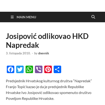
MAIN MENU
Josipović odlikovao HKD
Napredak
3. listopada 2010.
-
by
dnevnik
F
T
W
Vi
Pi
S
ac
w
h
b
nt
h
Predsjednik Hrvatskog kulturnog društva “Napredak”
e
itt
at
er
er
ar
Franjo Topić kazao je da je predsjednik Republike
b
er
s
es
e
Hrvatske Ivo Josipović odlikovao spomenuto društvo
o
A
t
Poveljom Republike Hrvatske.