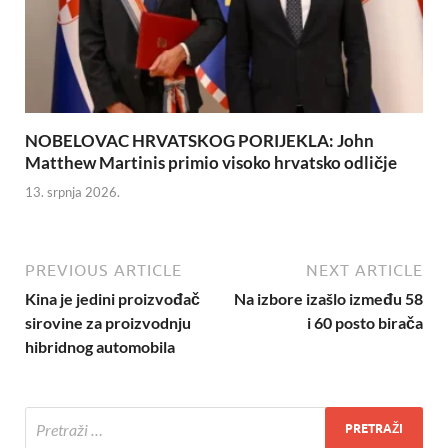
NOBELOVAC HRVATSKOG PORIJEKLA: John
Matthew Martinis primio visoko hrvatsko odličje
13. srpnja 2026.
PREVIOUS ARTICLE
NEXT ARTICLE
Kina je jedini proizvođač
Na izbore izašlo između 58
sirovine za proizvodnju
i 60 posto birača
hibridnog automobila