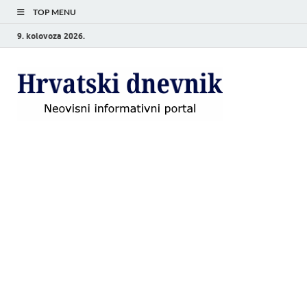
TOP MENU
9. kolovoza 2026.
Hrvat
Neovisni
informativni
dnevn
portal