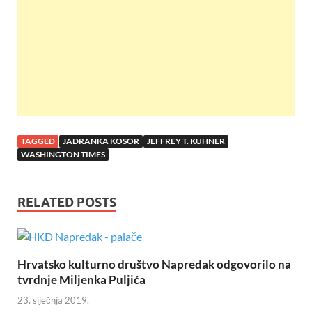
o
p
k
p
TAGGED
JADRANKA KOSOR
JEFFREY T. KUHNER
WASHINGTON TIMES
RELATED POSTS
Hrvatsko kulturno društvo Napredak odgovorilo na
tvrdnje Miljenka Puljića
23. siječnja 2019.