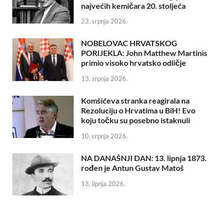
najvećih kemičara 20. stoljeća
23. srpnja 2026.
NOBELOVAC HRVATSKOG
PORIJEKLA: John Matthew Martinis
primio visoko hrvatsko odličje
13. srpnja 2026.
Komšićeva stranka reagirala na
Rezoluciju o Hrvatima u BiH! Evo
koju točku su posebno istaknuli
10. srpnja 2026.
NA DANAŠNJI DAN: 13. lipnja 1873.
rođen je Antun Gustav Matoš
13. lipnja 2026.