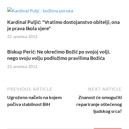
Kardinal Puljić: "Vratimo dostojanstvo obitelji, ona
je prava škola vjere"
22. prosinca 2012.
Biskup Perić: Ne okrećimo Božić po svojoj volji,
nego svoju volju podložimo pravilima Božića
22. prosinca 2012.
PREVIOUS ARTICLE
NEXT ARTICLE
Ugroženo načelo na kojem
Znanost će omogućiti
počiva stabilnost BiH
repariranje oštećenog
ljudskog srca?