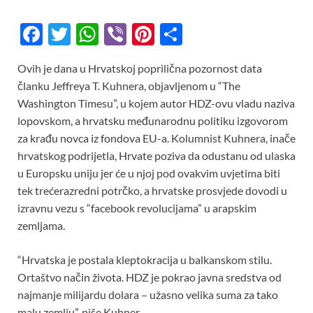
F
T
W
Vi
Pi
S
ac
w
h
b
nt
h
Ovih je dana u Hrvatskoj poprilična pozornost data
e
itt
at
er
er
ar
članku Jeffreya T. Kuhnera, objavljenom u “The
b
er
s
es
e
Washington Timesu”, u kojem autor HDZ-ovu vladu naziva
o
A
t
lopovskom, a hrvatsku međunarodnu politiku izgovorom
za krađu novca iz fondova EU-a. Kolumnist Kuhnera, inače
o
p
hrvatskog podrijetla, Hrvate poziva da odustanu od ulaska
k
p
u Europsku uniju jer će u njoj pod ovakvim uvjetima biti
tek trećerazredni potrčko, a hrvatske prosvjede dovodi u
izravnu vezu s “facebook revolucijama” u arapskim
zemljama.
“Hrvatska je postala kleptokracija u balkanskom stilu.
Ortaštvo način života. HDZ je pokrao javna sredstva od
najmanje milijardu dolara – užasno velika suma za tako
malu zemlju”, piše Kuhner.