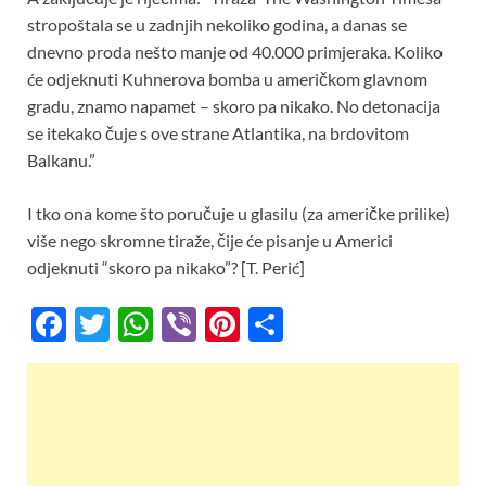
stropoštala se u zadnjih nekoliko godina, a danas se
dnevno proda nešto manje od 40.000 primjeraka. Koliko
će odjeknuti Kuhnerova bomba u američkom glavnom
gradu, znamo napamet – skoro pa nikako. No detonacija
se itekako čuje s ove strane Atlantika, na brdovitom
Balkanu.”
I tko ona kome što poručuje u glasilu (za američke prilike)
više nego skromne tiraže, čije će pisanje u Americi
odjeknuti “skoro pa nikako”? [T. Perić]
F
T
W
Vi
Pi
S
ac
w
h
b
nt
h
e
itt
at
er
er
ar
b
er
s
es
e
o
A
t