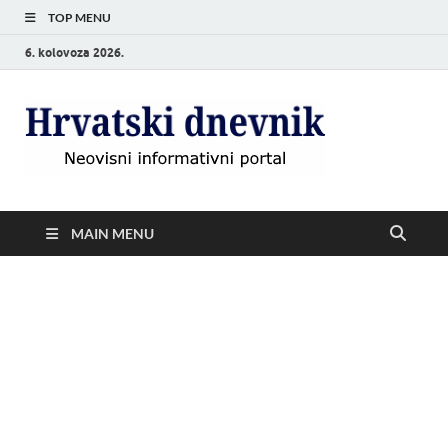
TOP MENU
6. kolovoza 2026.
Hrvat
Neovisni
informativni
dnevn
portal
MAIN MENU