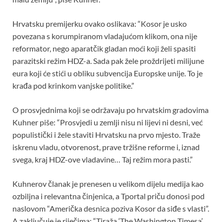
Hrvatsku premijerku ovako oslikava: “Kosor je usko
povezana s korumpiranom vladajućom klikom, ona nije
reformator, nego aparatčik gladan moći koji želi spasiti
parazitski režim HDZ-a. Sada pak žele proždrijeti milijune
eura koji će stići u obliku subvencija Europske unije. To je
krađa pod krinkom vanjske politike.”
O prosvjednima koji se održavaju po hrvatskim gradovima
Kuhner piše: “Prosvjedi u zemlji nisu ni lijevi ni desni, već
populistički i žele staviti Hrvatsku na prvo mjesto. Traže
iskrenu vladu, otvorenost, prave tržišne reforme i, iznad
svega, kraj HDZ-ove vladavine… Taj režim mora pasti.”
Kuhnerov članak je prenesen u velikom dijelu medija kao
ozbiljna i relevantna činjenica, a Tportal priču donosi pod
naslovom “Američka desnica poziva Kosor da siđe s vlasti”.
A zaključuje je riječima: “Tiraža ‘The Washington Timesa’