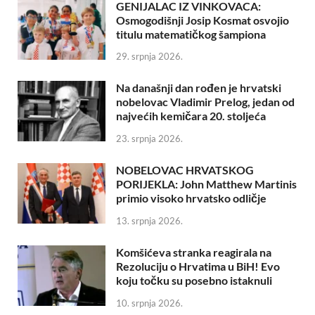
GENIJALAC IZ VINKOVACA:
Osmogodišnji Josip Kosmat osvojio
titulu matematičkog šampiona
29. srpnja 2026.
Na današnji dan rođen je hrvatski
nobelovac Vladimir Prelog, jedan od
najvećih kemičara 20. stoljeća
23. srpnja 2026.
NOBELOVAC HRVATSKOG
PORIJEKLA: John Matthew Martinis
primio visoko hrvatsko odličje
13. srpnja 2026.
Komšićeva stranka reagirala na
Rezoluciju o Hrvatima u BiH! Evo
koju točku su posebno istaknuli
10. srpnja 2026.