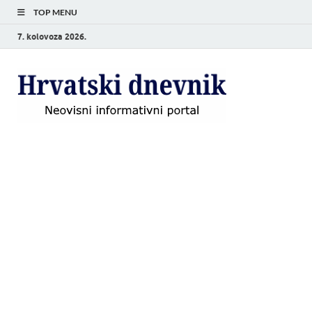
TOP MENU
7. kolovoza 2026.
Hrvat
Neovisni
informativni
dnevn
portal