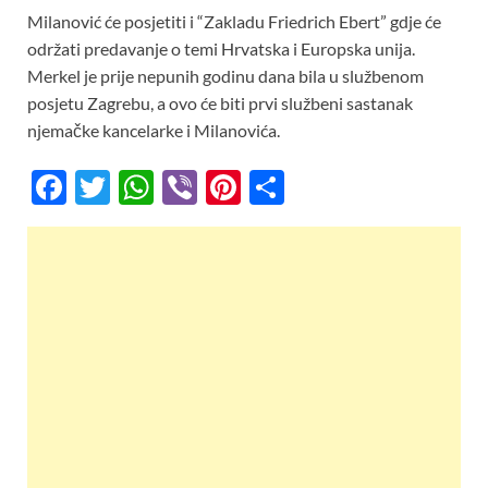
Milanović će posjetiti i “Zakladu Friedrich Ebert” gdje će
održati predavanje o temi Hrvatska i Europska unija.
Merkel je prije nepunih godinu dana bila u službenom
posjetu Zagrebu, a ovo će biti prvi službeni sastanak
njemačke kancelarke i Milanovića.
F
T
W
Vi
Pi
S
ac
w
h
b
nt
h
e
itt
at
er
er
ar
b
er
s
es
e
o
A
t
o
p
k
p