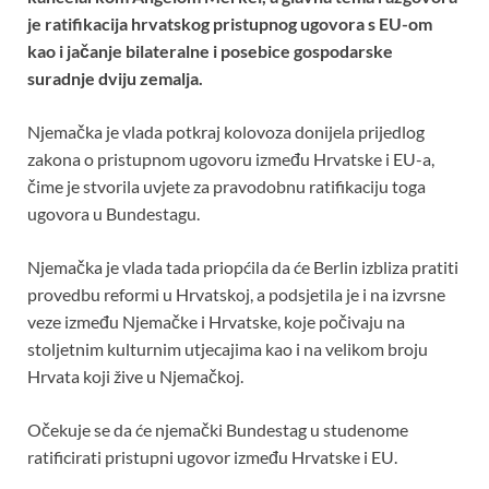
b
er
s
es
e
je ratifikacija hrvatskog pristupnog ugovora s EU-om
o
A
t
kao i jačanje bilateralne i posebice gospodarske
suradnje dviju zemalja.
o
p
k
p
Njemačka je vlada potkraj kolovoza donijela prijedlog
zakona o pristupnom ugovoru između Hrvatske i EU-a,
čime je stvorila uvjete za pravodobnu ratifikaciju toga
ugovora u Bundestagu.
Njemačka je vlada tada priopćila da će Berlin izbliza pratiti
provedbu reformi u Hrvatskoj, a podsjetila je i na izvrsne
veze između Njemačke i Hrvatske, koje počivaju na
stoljetnim kulturnim utjecajima kao i na velikom broju
Hrvata koji žive u Njemačkoj.
Očekuje se da će njemački Bundestag u studenome
ratificirati pristupni ugovor između Hrvatske i EU.