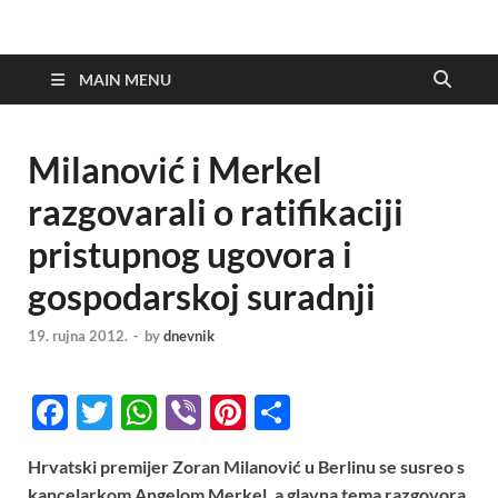
MAIN MENU
Milanović i Merkel
razgovarali o ratifikaciji
pristupnog ugovora i
gospodarskoj suradnji
19. rujna 2012.
-
by
dnevnik
F
T
W
Vi
Pi
S
ac
w
h
b
nt
h
Hrvatski premijer Zoran Milanović u Berlinu se susreo s
e
itt
at
er
er
ar
kancelarkom Angelom Merkel, a glavna tema razgovora