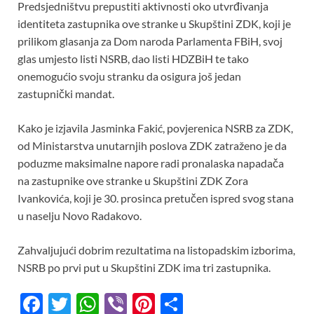
o
A
t
Predsjedništvu prepustiti aktivnosti oko utvrđivanja
identiteta zastupnika ove stranke u Skupštini ZDK, koji je
o
p
prilikom glasanja za Dom naroda Parlamenta FBiH, svoj
k
p
glas umjesto listi NSRB, dao listi HDZBiH te tako
onemogućio svoju stranku da osigura još jedan
zastupnički mandat.
Kako je izjavila Jasminka Fakić, povjerenica NSRB za ZDK,
od Ministarstva unutarnjih poslova ZDK zatraženo je da
poduzme maksimalne napore radi pronalaska napadača
na zastupnike ove stranke u Skupštini ZDK Zora
Ivankovića, koji je 30. prosinca pretučen ispred svog stana
u naselju Novo Radakovo.
Zahvaljujući dobrim rezultatima na listopadskim izborima,
NSRB po prvi put u Skupštini ZDK ima tri zastupnika.
F
T
W
Vi
Pi
S