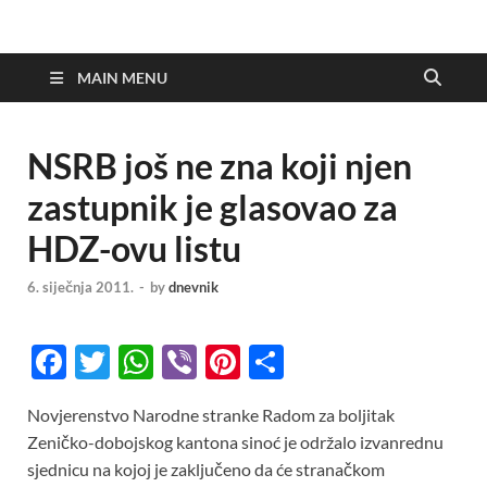
MAIN MENU
NSRB još ne zna koji njen
zastupnik je glasovao za
HDZ-ovu listu
6. siječnja 2011.
-
by
dnevnik
F
T
W
Vi
Pi
S
ac
w
h
b
nt
h
Novjerenstvo Narodne stranke Radom za boljitak
e
itt
at
er
er
ar
Zeničko-dobojskog kantona sinoć je održalo izvanrednu
b
er
s
es
e
sjednicu na kojoj je zaključeno da će stranačkom