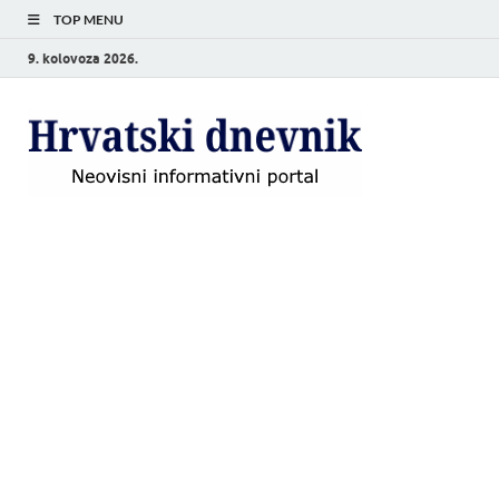
TOP MENU
9. kolovoza 2026.
Hrvat
Neovisni
informativni
dnevn
portal