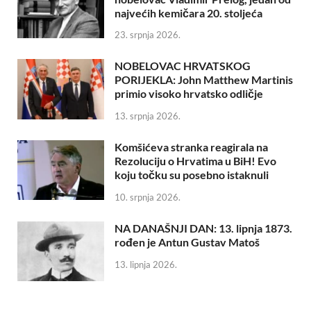
najvećih kemičara 20. stoljeća
23. srpnja 2026.
NOBELOVAC HRVATSKOG
PORIJEKLA: John Matthew Martinis
primio visoko hrvatsko odličje
13. srpnja 2026.
Komšićeva stranka reagirala na
Rezoluciju o Hrvatima u BiH! Evo
koju točku su posebno istaknuli
10. srpnja 2026.
NA DANAŠNJI DAN: 13. lipnja 1873.
rođen je Antun Gustav Matoš
13. lipnja 2026.