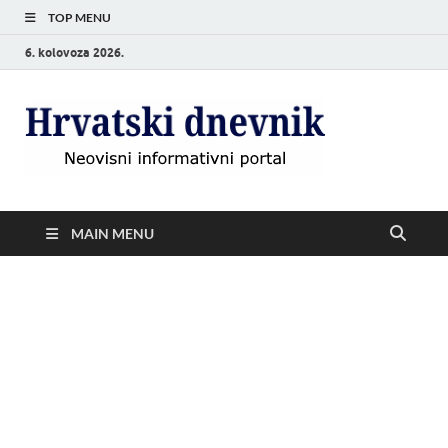
TOP MENU
6. kolovoza 2026.
Hrvat
Neovisni
informativni
dnevn
portal
MAIN MENU