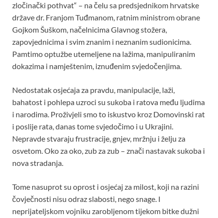
zločinački pothvat“ – na čelu sa predsjednikom hrvatske
države dr. Franjom Tuđmanom, ratnim ministrom obrane
Gojkom Šuškom, načelnicima Glavnog stožera,
zapovjednicima i svim znanim i neznanim sudionicima.
Pamtimo optužbe utemeljene na lažima, manipuliranim
dokazima i namještenim, iznuđenim svjedočenjima.
Nedostatak osjećaja za pravdu, manipulacije, laži,
bahatost i pohlepa uzroci su sukoba i ratova među ljudima
i narodima. Proživjeli smo to iskustvo kroz Domovinski rat
i poslije rata, danas tome svjedočimo i u Ukrajini.
Nepravde stvaraju frustracije, gnjev, mržnju i želju za
osvetom. Oko za oko, zub za zub – znači nastavak sukoba i
nova stradanja.
Tome nasuprot su oprost i osjećaj za milost, koji na razini
čovječnosti nisu odraz slabosti, nego snage. I
neprijateljskom vojniku zarobljenom tijekom bitke dužni