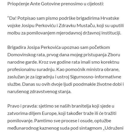
Priopćenje Ante Gotovine prenosimo u cijelosti:
“Da! Potpisao sam pismo podrške brigadirima Hrvatske
vojske Josipu Perkoviću i Zdravku Mustaču, koji su uputili
molbu za pomilovanjem mjerodavnoj državnoj instituciji.
Brigadira Josipa Perkovića upoznao sam početkom
Domovinskog rata, prvog dana mojeg pristupanja Zboru
narodne garde. Kroz sve godine rata imali smo korektnu
profesionalnu suradnju. Kao pomoćnik ministra obrane,
zaslužan je za izgradnju i ustroj Sigurnosno-informativne
službe. Danas su ovih dvoje ljudi poodmakle životne dobi i
narušenog zdravstvenog stanja.
Pravo i pravda: sjetimo se naših branitelja koji sjede u
zatvorima diljem Europe, koji također traže ili će tražiti
pomilovanje. Pamtimo sve procese i osude, optužbe
međunarodnog kaznenog suda pod sintagmom „Udruženi