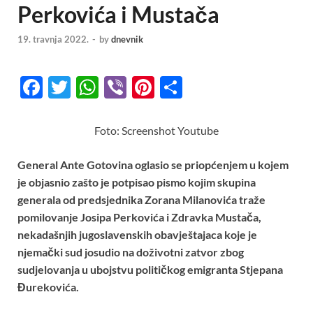
Perkovića i Mustača
19. travnja 2022.
-
by
dnevnik
F
T
W
Vi
Pi
S
ac
w
h
b
nt
h
e
itt
at
er
er
ar
Foto: Screenshot Youtube
b
er
s
es
e
General Ante Gotovina oglasio se priopćenjem u kojem
o
A
t
je objasnio zašto je potpisao pismo kojim skupina
o
p
generala od predsjednika Zorana Milanovića traže
k
p
pomilovanje Josipa Perkovića i Zdravka Mustača,
nekadašnjih jugoslavenskih obavještajaca koje je
njemački sud josudio na doživotni zatvor zbog
sudjelovanja u ubojstvu političkog emigranta Stjepana
Đurekovića.