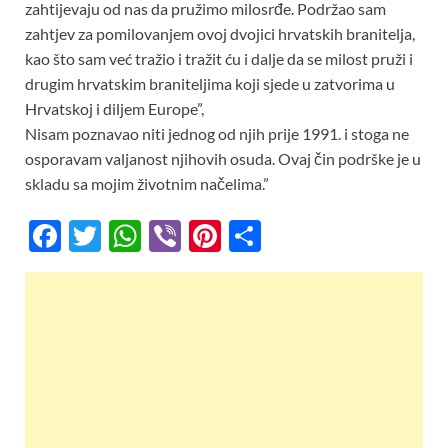
zahtijevaju od nas da pružimo milosrđe. Podržao sam
zahtjev za pomilovanjem ovoj dvojici hrvatskih branitelja,
kao što sam već tražio i tražit ću i dalje da se milost pruži i
drugim hrvatskim braniteljima koji sjede u zatvorima u
Hrvatskoj i diljem Europe”,
Nisam poznavao niti jednog od njih prije 1991. i stoga ne
osporavam valjanost njihovih osuda. Ovaj čin podrške je u
skladu sa mojim životnim načelima.”
F
T
W
Vi
Pi
S
ac
w
h
b
nt
h
e
itt
at
er
er
ar
b
er
s
es
e
o
A
t
o
p
k
p