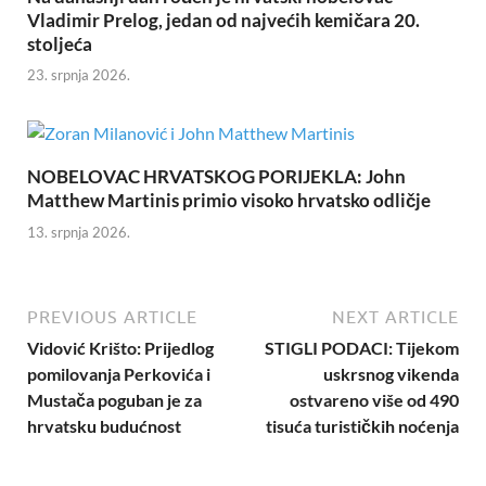
Vladimir Prelog, jedan od najvećih kemičara 20.
stoljeća
23. srpnja 2026.
NOBELOVAC HRVATSKOG PORIJEKLA: John
Matthew Martinis primio visoko hrvatsko odličje
13. srpnja 2026.
PREVIOUS ARTICLE
NEXT ARTICLE
Vidović Krišto: Prijedlog
STIGLI PODACI: Tijekom
pomilovanja Perkovića i
uskrsnog vikenda
Mustača poguban je za
ostvareno više od 490
hrvatsku budućnost
tisuća turističkih noćenja