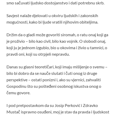
smo sačuvati ljudsko dostojanstvo i dati potrebnu skrb.
Savjest nalaže djelovati u okviru ljudskih i zakonskih
mogućnosti, kako bi ljude vratili njihovim obiteljima.
Držim da o gladi može govoriti siromah, o ratu onaj koji ga
je proživio – bilo kao civil, bilo kao vojnik. O slobodi onaj,
koji ju je jednom izgubio, bio u okovima i živio u tamnici, o
pravdi oni, koji su otrpjeli nepravdu.
Danas su glasni teoretičari, koji imaju mišljenje o svemu –
bilo bi dobro da se nauče slušati i čuti onog iz druge
perspektive – ostati ponizni i, ako su vjernici, zahvaliti
Gospodinu što su pošteđeni osobnog iskustva onog o
čemu govore.
I pod pretpostavkom da su Josip Perković i Zdravko
Mustač ispravno osuđeni, moj je stav da pravda i ljudskost