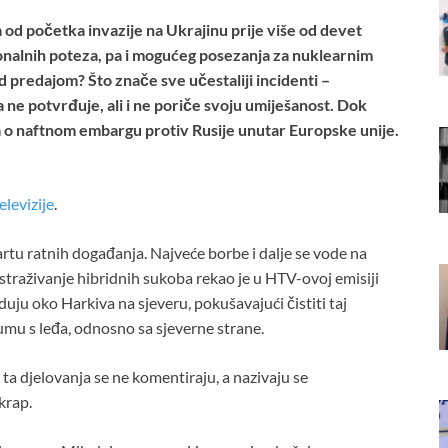
a od početka invazije na Ukrajinu prije više od devet
ionalnih poteza, pa i mogućeg posezanja za nuklearnim
 predajom? Što znače sve učestaliji incidenti –
a ne potvrđuje, ali i ne poriče svoju umiješanost. Dok
a o naftnom embargu protiv Rusije unutar Europske unije.
levizije
.
rtu ratnih događanja. Najveće borbe i dalje se vode na
 istraživanje hibridnih sukoba rekao je u HTV-ovoj emisiji
ju oko Harkiva na sjeveru, pokušavajući čistiti taj
jumu s leđa, odnosno sa sjeverne strane.
 ta djelovanja se ne komentiraju, a nazivaju se
krap.