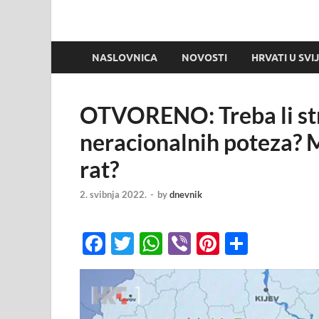
NASLOVNICA
NOVOSTI
HRVATI U SVI
OTVORENO: Treba li str
neracionalnih poteza? M
rat?
2. svibnja 2022.
-
by
dnevnik
F
T
W
Vi
Pi
S
ac
w
h
b
nt
h
e
itt
at
er
er
ar
b
er
s
es
e