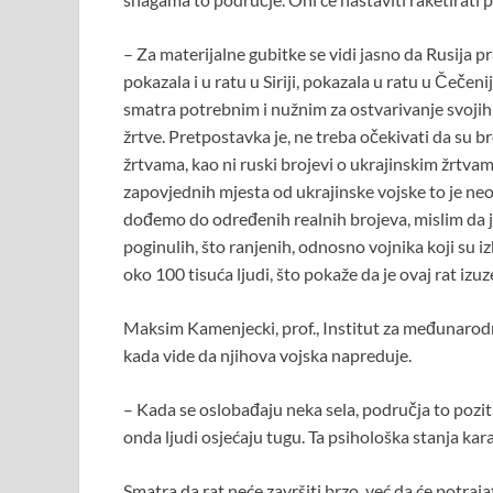
– Za materijalne gubitke se vidi jasno da Rusija pra
pokazala i u ratu u Siriji, pokazala u ratu u Čečeni
smatra potrebnim i nužnim za ostvarivanje svojih o
žrtve. Pretpostavka je, ne treba očekivati da su b
žrtvama, kao ni ruski brojevi o ukrajinskim žrtvam
zapovjednih mjesta od ukrajinske vojske to je n
dođemo do određenih realnih brojeva, mislim da je
poginulih, što ranjenih, odnosno vojnika koji su iz
oko 100 tisuća ljudi, što pokaže da je ovaj rat izu
Maksim Kamenjecki, prof., Institut za međunarodn
kada vide da njihova vojska napreduje.
– Kada se oslobađaju neka sela, područja to pozit
onda ljudi osjećaju tugu. Ta psihološka stanja kar
Smatra da rat neće završiti brzo, već da će potraja