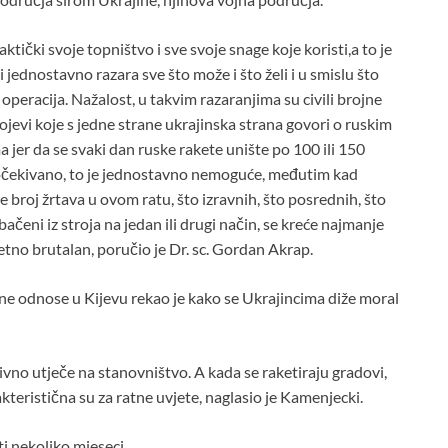
ktički svoje topništvo i sve svoje snage koje koristi,a to je
ji jednostavno razara sve što može i što želi i u smislu što
peracija. Nažalost, u takvim razaranjima su civili brojne
rojevi koje s jedne strane ukrajinska strana govori o ruskim
a jer da se svaki dan ruske rakete unište po 100 ili 150
eočekivano, to je jednostavno nemoguće, međutim kad
 broj žrtava u ovom ratu, što izravnih, što posrednih, što
bačeni iz stroja na jedan ili drugi način, se kreće najmanje
zetno brutalan, poručio je Dr. sc. Gordan Akrap.
e odnose u Kijevu rekao je kako se Ukrajincima diže moral
ivno utječe na stanovništvo. A kada se raketiraju gradovi,
akteristična su za ratne uvjete, naglasio je Kamenjecki.
ti nekoliko mjeseci.