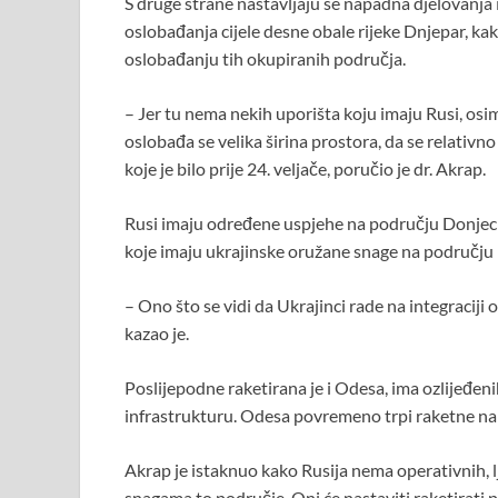
S druge strane nastavljaju se napadna djelovanja
oslobađanja cijele desne obale rijeke Dnjepar, ka
oslobađanju tih okupiranih područja.
– Jer tu nema nekih uporišta koju imaju Rusi, o
oslobađa se velika širina prostora, da se relativ
koje je bilo prije 24. veljače, poručio je dr. Akrap.
Rusi imaju određene uspjehe na području Donjeck
koje imaju ukrajinske oružane snage na području
– Ono što se vidi da Ukrajinci rade na integraciji
kazao je.
Poslijepodne raketirana je i Odesa, ima ozlijeđeni
infrastrukturu. Odesa povremeno trpi raketne na
Akrap je istaknuo kako Rusija nema operativnih, 
snagama to područje. Oni će nastaviti raketirati 