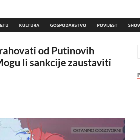
JETU
KULTURA
GOSPODARSTVO
POVIJEST
SHOW
ahovati od Putinovih
ogu li sankcije zaustaviti