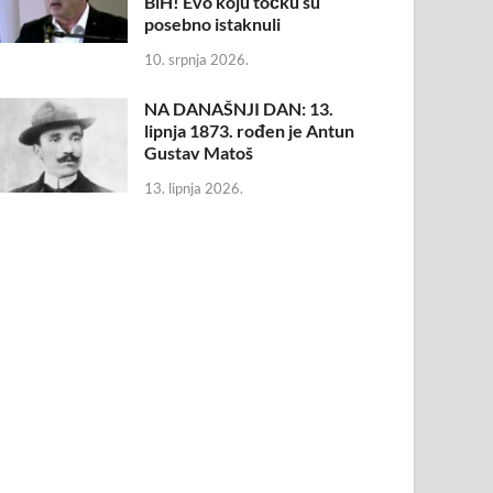
BiH! Evo koju točku su
posebno istaknuli
10. srpnja 2026.
NA DANAŠNJI DAN: 13.
lipnja 1873. rođen je Antun
Gustav Matoš
13. lipnja 2026.