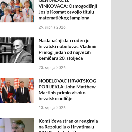
VINKOVACA: Osmogodišnji
Josip Kosmat osvojio titulu
matematičkog šampiona
29. srpnja 2026.
Na današnji dan rođen je
hrvatski nobelovac Vladimir
Prelog, jedan od najvećih
kemičara 20. stoljeća
23. srpnja 2026.
NOBELOVAC HRVATSKOG
PORIJEKLA: John Matthew
Martinis primio visoko
hrvatsko odličje
13. srpnja 2026.
Komšićeva stranka reagirala
na Rezoluciju o Hrvatima u