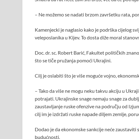
– Ne možemo se nadati brzom završetku rata, poru
Kamenjecki je naglasio kako je podrška cijelog svi
veleposlanika u Kijev. To dosta diže moral stanov
Doc. dr. sc. Robert Barić, Fakultet političkih znan
što se tiče pružanja pomoći Ukrajini.
Cilj je oslabiti što je više moguće vojno, ekonomski 
– Tako da više ne mogu neku takvu akciju u Ukrajini
potrajati. Ukrajinske snage nemaju snage za dublj
zaustavljanje ruske ofenzive na području od Izju
cilj im je izdržati ruske napade diljem zemlje, poruč
Dodao je da ekonomske sankcije neće zaustaviti suk
budućnosti.