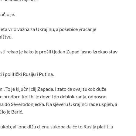
čio je.
jeta vrlo važna za Ukrajinu, a posebice vraćanje
ništvu.
osti rekao je kako je prošli tjedan Zapad jasno izrekao stav
i politički Rusiju i Putina.
. To je ključni cilj Zapada. I zato će ovaj sukob duže
e prodore, koji bi je doveli do deblokiranja, odnosno
ma do Severodonjecka. Na sjeveru Ukrajinci rade uspjeh, a
io je Barić.
ob, ali one dižu cijenu sukoba da će to Rusija platiti u