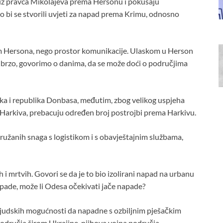
 iz pravca Mikolajeva prema Hersonu i pokušaju
ko bi se stvorili uvjeti za napad prema Krimu, odnosno
sim Hersona, nego prostor komunikacije. Ulaskom u Herson
no brzo, govorimo o danima, da se može doći o područjima
a i republika Donbasa, međutim, zbog velikog uspjeha
 Harkiva, prebacuju određen broj postrojbi prema Harkivu.
 oružanih snaga s logistikom i s obavještajnim službama,
h i mrtvih. Govori se da je to bio izolirani napad na urbanu
pade, može li Odesa očekivati jače napade?
ljudskih mogućnosti da napadne s ozbiljnim pješačkim
područja širom Ukrajine, njihova vojna područja.