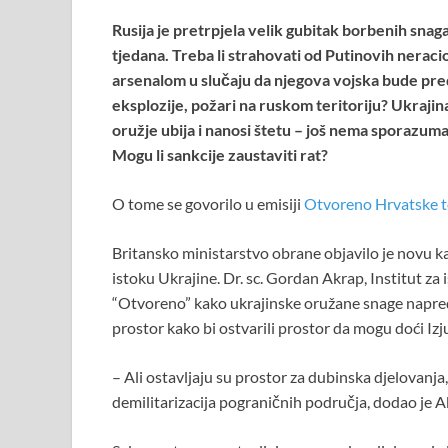
Rusija je pretrpjela velik gubitak borbenih snag
tjedana. Treba li strahovati od Putinovih nerac
arsenalom u slučaju da njegova vojska bude pred
eksplozije, požari na ruskom teritoriju? Ukrajin
oružje ubija i nanosi štetu – još nema sporazum
Mogu li sankcije zaustaviti rat?
O tome se govorilo u emisiji
Otvoreno Hrvatske te
Britansko ministarstvo obrane objavilo je novu ka
istoku Ukrajine. Dr. sc. Gordan Akrap, Institut za
“Otvoreno” kako ukrajinske oružane snage napredu
prostor kako bi ostvarili prostor da mogu doći Iz
– Ali ostavljaju su prostor za dubinska djelovanja,
demilitarizacija pograničnih područja, dodao je A