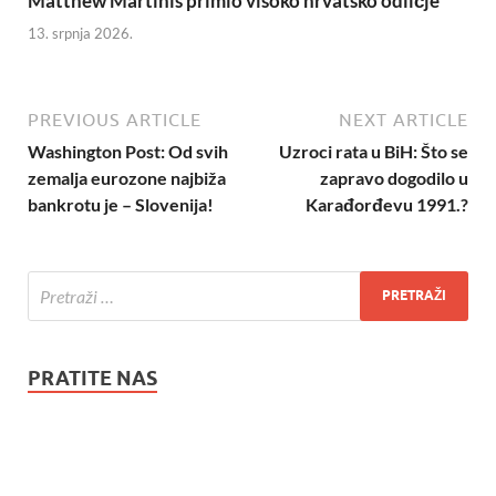
Matthew Martinis primio visoko hrvatsko odličje
13. srpnja 2026.
PREVIOUS ARTICLE
NEXT ARTICLE
Washington Post: Od svih
Uzroci rata u BiH: Što se
zemalja eurozone najbiža
zapravo dogodilo u
bankrotu je – Slovenija!
Karađorđevu 1991.?
PRATITE NAS