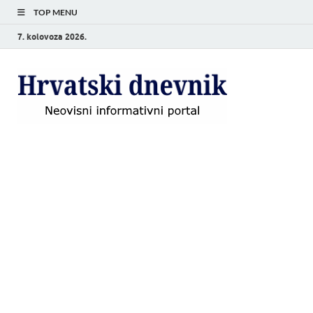
TOP MENU
7. kolovoza 2026.
Hrvat
Neovisni
informativni
dnevn
portal