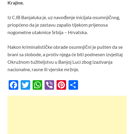
o
A
t
Krajine.
o
p
Iz CJB Banjaluka je, uz navođenje inicijala osumnjičnog,
k
p
priopćeno da je zastavu zapalio tijekom prijenosa
nogometne utakmice Srbija – Hrvatska.
Nakon kriminalističke obrade osumnjični je pušten da se
brani sa slobode, a protiv njega će biti podnesen izvještaj
Okružnom tužiteljstvu u Banjoj Luci zbog izazivanja
nacionalne, rasne ili vjerske mržnje.
F
T
W
Vi
Pi
S
ac
w
h
b
nt
h
e
itt
at
er
er
ar
b
er
s
es
e
o
A
t
o
p