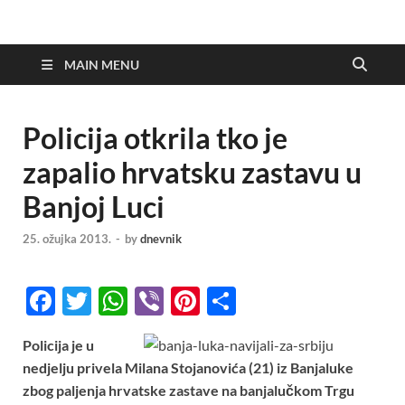
MAIN MENU
Policija otkrila tko je
zapalio hrvatsku zastavu u
Banjoj Luci
25. ožujka 2013.
-
by
dnevnik
F
T
W
Vi
Pi
S
ac
w
h
b
nt
h
Policija je u
e
itt
at
er
er
ar
nedjelju privela Milana Stojanovića (21) iz Banjaluke
b
er
s
es
e
zbog paljenja hrvatske zastave na banjalučkom Trgu