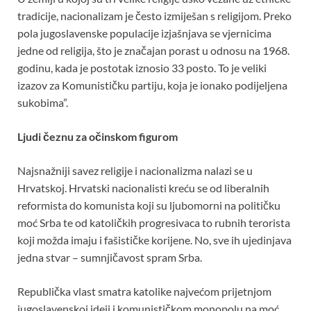
tradicije, nacionalizam je često izmiješan s religijom. Preko
pola jugoslavenske populacije izjašnjava se vjernicima
jedne od religija, što je značajan porast u odnosu na 1968.
godinu, kada je postotak iznosio 33 posto. To je veliki
izazov za Komunističku partiju, koja je ionako podijeljena
sukobima”.
Ljudi čeznu za očinskom figurom
Najsnažniji savez religije i nacionalizma nalazi se u
Hrvatskoj. Hrvatski nacionalisti kreću se od liberalnih
reformista do komunista koji su ljubomorni na političku
moć Srba te od katoličkih progresivaca to rubnih terorista
koji možda imaju i fašističke korijene. No, sve ih ujedinjava
jedna stvar – sumnjičavost spram Srba.
Republička vlast smatra katolike najvećom prijetnjom
jugoslavenskoj ideji i komunističkom monopolu na moć.