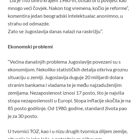
“Da je Tito umro krajem 1960-ih, otišao bi u povijest kao
mnogo veći čovjek. Nakon tog vremena, kočio je reforme”,
komentira jedan beogradski intelektualac anonimno, u
strahu od odmazde.
Zato se Jugoslavija danas nalazi na raskrižju”.
Ekonomski problemi
“Većina današnjih problema Jugoslavije povezani su s
ekonomijom. Nekoliko statističkih detalja otkriva groznu
situaciju u zemlji. Jugoslavija duguje 20 milijardi dolara
stranim bankama i vladama te je među najzaduženijim
zemljama. Nezaposlenost iznosi 17 posto, što je najviša
stopa nezaposlenosti u Europi. Stopa inflacije skočila je na
85 posto godišnje. Od 1980. godine, standard života pao
je za 30 posto.
U tvornici TOZ, kao i u nizu drugih tvornica diljem zemlje,
situacija je jako loša, a potražnja za njihovom