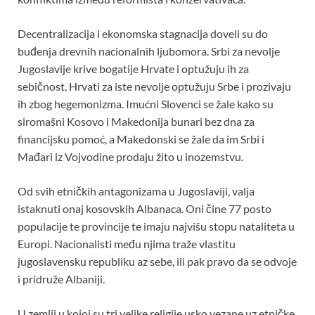
Decentralizacija i ekonomska stagnacija doveli su do
buđenja drevnih nacionalnih ljubomora. Srbi za nevolje
Jugoslavije krive bogatije Hrvate i optužuju ih za
sebičnost, Hrvati za iste nevolje optužuju Srbe i prozivaju
ih zbog hegemonizma. Imućni Slovenci se žale kako su
siromašni Kosovo i Makedonija bunari bez dna za
financijsku pomoć, a Makedonski se žale da im Srbi i
Mađari iz Vojvodine prodaju žito u inozemstvu.
Od svih etničkih antagonizama u Jugoslaviji, valja
istaknuti onaj kosovskih Albanaca. Oni čine 77 posto
populacije te provincije te imaju najvišu stopu nataliteta u
Europi. Nacionalisti među njima traže vlastitu
jugoslavensku republiku az sebe, ili pak pravo da se odvoje
i pridruže Albaniji.
U zemlji u kojoj su tri velike religije usko vezane uz etničke