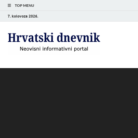
TOP MENU
7. kolovoza 2026.
Hrvat
Neovisni
informativni
dnevn
portal