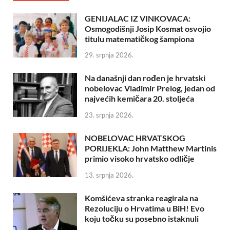
GENIJALAC IZ VINKOVACA:
Osmogodišnji Josip Kosmat osvojio
titulu matematičkog šampiona
29. srpnja 2026.
Na današnji dan rođen je hrvatski
nobelovac Vladimir Prelog, jedan od
najvećih kemičara 20. stoljeća
23. srpnja 2026.
NOBELOVAC HRVATSKOG
PORIJEKLA: John Matthew Martinis
primio visoko hrvatsko odličje
13. srpnja 2026.
Komšićeva stranka reagirala na
Rezoluciju o Hrvatima u BiH! Evo
koju točku su posebno istaknuli