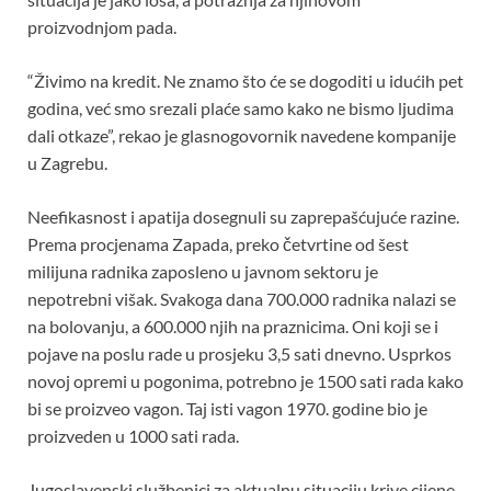
proizvodnjom pada.
“Živimo na kredit. Ne znamo što će se dogoditi u idućih pet
godina, već smo srezali plaće samo kako ne bismo ljudima
dali otkaze”, rekao je glasnogovornik navedene kompanije
u Zagrebu.
Neefikasnost i apatija dosegnuli su zaprepašćujuće razine.
Prema procjenama Zapada, preko četvrtine od šest
milijuna radnika zaposleno u javnom sektoru je
nepotrebni višak. Svakoga dana 700.000 radnika nalazi se
na bolovanju, a 600.000 njih na praznicima. Oni koji se i
pojave na poslu rade u prosjeku 3,5 sati dnevno. Usprkos
novoj opremi u pogonima, potrebno je 1500 sati rada kako
bi se proizveo vagon. Taj isti vagon 1970. godine bio je
proizveden u 1000 sati rada.
Jugoslavenski službenici za aktualnu situaciju krive cijene