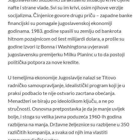
nafte i strane vlade. Svi su im krivi, osim njihove verzije
socijalizma. Činjenice govore drugu priču – zapadne banke
financijski su pomagale jugoslavenskoj ekonomiji
godinama. 1983. godine spasili su zemlju od bankrota
hitnom pozajmicom od šest milijardi dolara, a prošle su
godine izvori iz Bonna i Washingtona uvjeravali
jugoslavensku premijerku Milku Planinc u to da postoji
politička potpora za nove kredite.
U temeljima ekonomije Jugoslavije nalazi se Titovo
radničko samoupravljanje, idealistički program koji je u
praksi podbacio te nije ostvario zacrtana obećanja.
Menadžeri se biraju po ideološkom ključu, a ne po
stručnosti. Osnovna pretpostavka je da je manje uvijek
bolje, i stoga su velika javna poduzeća 1960-ih godina
razbijena na manja. Državne željeznice su razbijene u 350
različitih kompanija, a svaka od njih ima vlastiti
samoupravljački sustav.