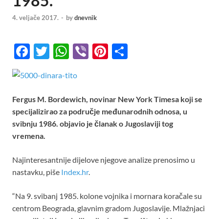
1985.
4. veljače 2017.
-
by
dnevnik
F
T
W
Vi
Pi
S
ac
w
h
b
nt
h
e
itt
at
er
er
ar
b
er
s
es
e
Fergus M. Bordewich, novinar New York Timesa koji se
o
A
t
specijalizirao za područje međunarodnih odnosa, u
svibnju 1986. objavio je članak o Jugoslaviji tog
o
p
vremena.
k
p
Najinteresantnije dijelove njegove analize prenosimo u
nastavku, piše
Index.hr
.
“Na 9. svibanj 1985. kolone vojnika i mornara koračale su
centrom Beograda, glavnim gradom Jugoslavije. Mlažnjaci