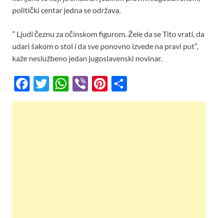
politički centar jedna se održava.
” Ljudi čeznu za očinskom figurom. Žele da se Tito vrati, da
udari šakom o stol i da sve ponovno izvede na pravi put”,
kaže neslužbeno jedan jugoslavenski novinar.
F
T
W
Vi
Pi
S
ac
w
h
b
nt
h
e
itt
at
er
er
ar
b
er
s
es
e
o
A
t
o
p
k
p