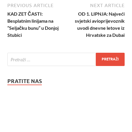
PREVIOUS ARTICLE
NEXT ARTICLE
KAD ZET ČASTI:
OD 1. LIPNJA: Najveći
Besplatnim linijama na
svjetski avioprijevoznik
“Seljačku bunu” u Donjoj
uvodi dnevne letove iz
Stubici
Hrvatske za Dubai
PRATITE NAS