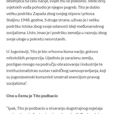
desetljeća na čelu nacije, svijet mu se poklonio. Veliki broj
svjetskih vođa pohodio je njegov pogreb. Tito je dobio
veliku podršku Zapada zbog svojeg otpora i prkosa
Staljinu 1948. godine. S druge strane, uživao je i veliku
podršku Istoka zbog svoje odanosti ideji međunarodnog
socijalizma. Usto, imao je i podršku zemalja u razvoju zbog
svoje uloge u pokretu nesvrstanih.
U Jugoslaviji, Tito je bio vrhovna ikona nacije, gotovo
mitoloških proporcija. Ujedinio je zaraćenu zemlju,
postigao mnogo na području obrazovanja i industrije te
institucionalizirao sustav radničkog samoupravljanja, koji
su jugoslavenski komunisti smatrali esencijom pravog
socijalizma”.
Ono u čemu je Tito podbacio
“Ipak, Tito je podbacio u stvaranju dugotrajnog osjećaja