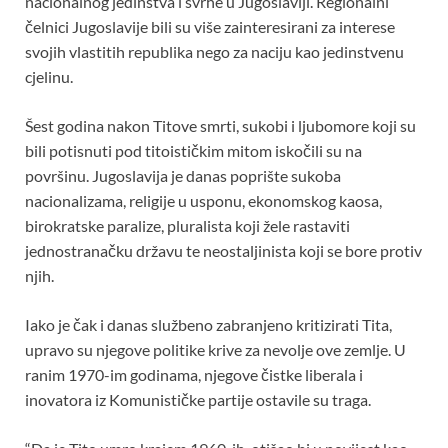
nacionalnog jedinstva i svrhe u Jugoslaviji. Regionalni
čelnici Jugoslavije bili su više zainteresirani za interese
svojih vlastitih republika nego za naciju kao jedinstvenu
cjelinu.
Šest godina nakon Titove smrti, sukobi i ljubomore koji su
bili potisnuti pod titoističkim mitom iskočili su na
površinu. Jugoslavija je danas poprište sukoba
nacionalizama, religije u usponu, ekonomskog kaosa,
birokratske paralize, pluralista koji žele rastaviti
jednostranačku državu te neostaljinista koji se bore protiv
njih.
Iako je čak i danas službeno zabranjeno kritizirati Tita,
upravo su njegove politike krive za nevolje ove zemlje. U
ranim 1970-im godinama, njegove čistke liberala i
inovatora iz Komunističke partije ostavile su traga.