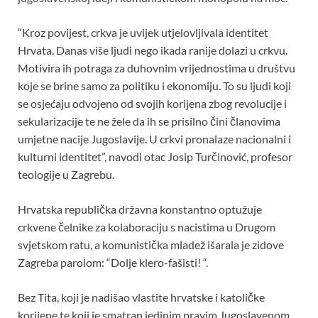
“Kroz povijest, crkva je uvijek utjelovljivala identitet
Hrvata. Danas više ljudi nego ikada ranije dolazi u crkvu.
Motivira ih potraga za duhovnim vrijednostima u društvu
koje se brine samo za politiku i ekonomiju. To su ljudi koji
se osjećaju odvojeno od svojih korijena zbog revolucije i
sekularizacije te ne žele da ih se prisilno čini članovima
umjetne nacije Jugoslavije. U crkvi pronalaze nacionalni i
kulturni identitet”, navodi otac Josip Turčinović, profesor
teologije u Zagrebu.
Hrvatska republička državna konstantno optužuje
crkvene čelnike za kolaboraciju s nacistima u Drugom
svjetskom ratu, a komunistička mladež išarala je zidove
Zagreba parolom: “Dolje klero-fašisti! “.
Bez Tita, koji je nadišao vlastite hrvatske i katoličke
korijene te koji je smatran jedinim pravim Jugoslavenom,