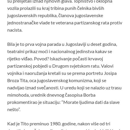
su prelijetali iznad njihovih glava. Topništvo i oklopna
vozila prolazili su kraj tribina punih čelnika bivših
jugoslavenskih republika, članova jugoslavenske
jednostranačke vlade te veterana partizanskog rata protiv
nacista.
Bila je to prva vojna parada u Jugoslaviji u deset godina,
teatralni prikaz moći i nacionalnog jedinstva kakav se
rijetko viđao. Povod? Iskazivanje počasti krvavoj
partizanskoj pobjedi u Drugom svjetskom ratu. Valovi
vojnika i naoružanja kretali su se prema portretu Josipa
Broza Tita, oca jugoslavenskog komunizma, koji se
nadvijao iznad svečanosti. U uredu koji se nalazio uz trasu
mimohoda, urednik dnevnog časopisa Borba
prokomentirao je situaciju: “Morate ljudima dati da slave
nešto”.
Kad je Tito preminuo 1980. godine, nakon više od tri