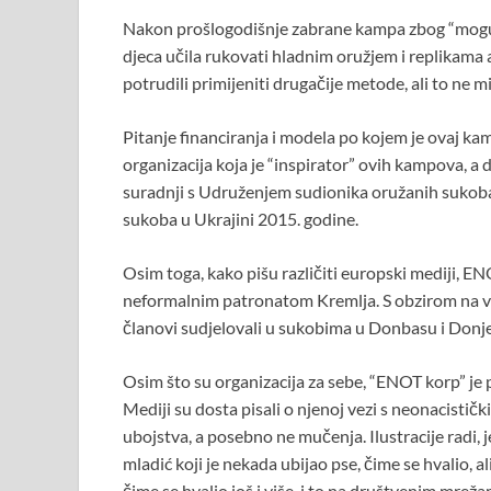
Nakon prošlogodišnje zabrane kampa zbog “moguće
djeca učila rukovati hladnim oružjem i replikama
potrudili primijeniti drugačije metode, ali to ne m
Pitanje financiranja i modela po kojem je ovaj k
organizacija koja je “inspirator” ovih kampova, a 
suradnji s Udruženjem sudionika oružanih sukoba 
sukoba u Ukrajini 2015. godine.
Osim toga, kako pišu različiti europski mediji, E
neformalnim patronatom Kremlja. S obzirom na vri
članovi sudjelovali u sukobima u Donbasu i Donjec
Osim što su organizacija za sebe, “ENOT korp” je
Mediji su dosta pisali o njenoj vezi s neonacistič
ubojstva, a posebno ne mučenja. Ilustracije radi,
mladić koji je nekada ubijao pse, čime se hvalio, a
čime se hvalio još i više, i to na društvenim mreža