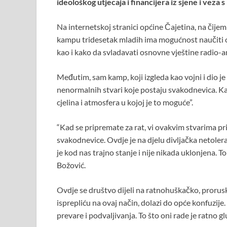
ideološkog utjecaja i financijera iz sjene i veza 
o
p
k
p
Na internetskoj stranici općine Čajetina, na čije
kampu tridesetak mladih ima mogućnost naučiti or
kao i kako da svladavati osnovne vještine radio-a
Međutim, sam kamp, koji izgleda kao vojni i dio je
nenormalnih stvari koje postaju svakodnevica. Ka
cjelina i atmosfera u kojoj je to moguće”.
“Kad se pripremate za rat, vi ovakvim stvarima pr
svakodnevice. Ovdje je na djelu divljačka netoler
je kod nas trajno stanje i nije nikada uklonjena. To
Božović.
Ovdje se društvo dijeli na ratnohuškačko, prorusk
isprepliću na ovaj način, dolazi do opće konfuzij
prevare i podvaljivanja. To što oni rade je ratno g