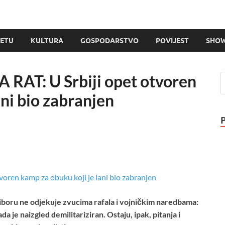
JETU
KULTURA
GOSPODARSTVO
POVIJEST
SHOW
AT: U Srbiji opet otvoren
ani bio zabranjen
iboru ne odjekuje zvucima rafala i vojničkim naredbama:
 je naizgled demilitariziran. Ostaju, ipak, pitanja i