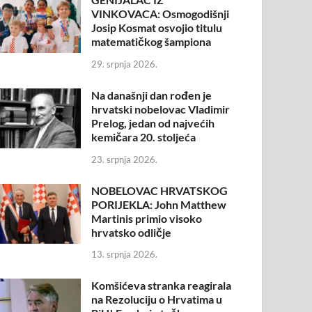
VINKOVACA: Osmogodišnji
Josip Kosmat osvojio titulu
matematičkog šampiona
29. srpnja 2026.
Na današnji dan rođen je
hrvatski nobelovac Vladimir
Prelog, jedan od najvećih
kemičara 20. stoljeća
23. srpnja 2026.
NOBELOVAC HRVATSKOG
PORIJEKLA: John Matthew
Martinis primio visoko
hrvatsko odličje
13. srpnja 2026.
Komšićeva stranka reagirala
na Rezoluciju o Hrvatima u