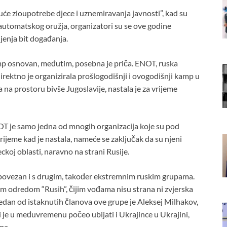
 zloupotrebe djece i uznemiravanja javnosti”, kad su
 automatskog oružja, organizatori su se ove godine
ijenja bit događanja.
amp osnovan, međutim, posebna je priča. ENOT, ruska
direktno je organizirala prošlogodišnji i ovogodišnji kamp u
na prostoru bivše Jugoslavije, nastala je za vrijeme
NOT je samo jedna od mnogih organizacija koje su pod
jeme kad je nastala, nameće se zaključak da su njeni
koj oblasti, naravno na strani Rusije.
 povezan i s drugim, također ekstremnim ruskim grupama.
kim odredom “Rusih”, čijim vođama nisu strana ni zvjerska
 jedan od istaknutih članova ove grupe je Aleksej Milhakov,
li je u međuvremenu počeo ubijati i Ukrajince u Ukrajini,
ma.