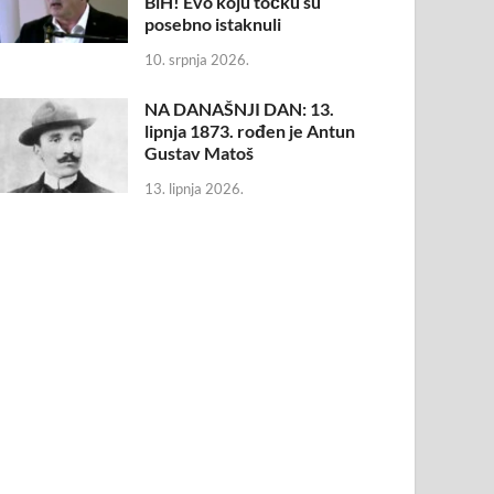
BiH! Evo koju točku su
posebno istaknuli
10. srpnja 2026.
NA DANAŠNJI DAN: 13.
lipnja 1873. rođen je Antun
Gustav Matoš
13. lipnja 2026.