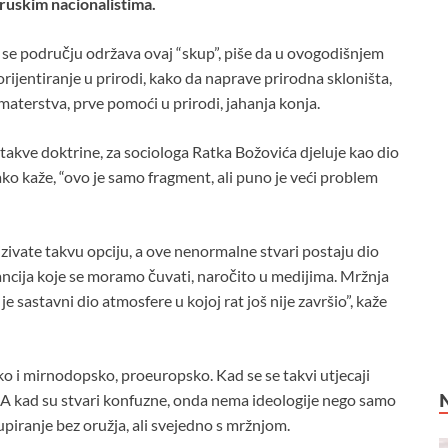
s ruskim nacionalistima.
m se području održava ovaj “skup”, piše da u ovogodišnjem
ijentiranje u prirodi, kako da naprave prirodna skloništa,
materstva, prve pomoći u prirodi, jahanja konja.
 takve doktrine, za sociologa Ratka Božovića djeluje kao dio
ko kaže, “ovo je samo fragment, ali puno je veći problem
izivate takvu opciju, a ove nenormalne stvari postaju dio
ancija koje se moramo čuvati, naročito u medijima. Mržnja
 je sastavni dio atmosfere u kojoj rat još nije završio”, kaže
o i mirnodopsko, proeuropsko. Kad se se takvi utjecaji
e. A kad su stvari konfuzne, onda nema ideologije nego samo
lupiranje bez oružja, ali svejedno s mržnjom.