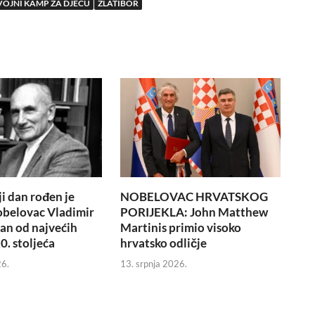
VOJNI KAMP ZA DJECU
ZLATIBOR
i dan rođen je
NOBELOVAC HRVATSKOG
obelovac Vladimir
PORIJEKLA: John Matthew
dan od najvećih
Martinis primio visoko
0. stoljeća
hrvatsko odličje
26.
13. srpnja 2026.