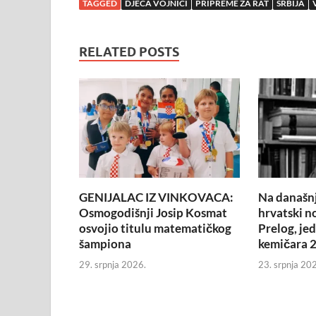
TAGGED
DJECA VOJNICI
PRIPREME ZA RAT
SRBIJA
RELATED POSTS
GENIJALAC IZ VINKOVACA:
Na današnj
Osmogodišnji Josip Kosmat
hrvatski n
osvojio titulu matematičkog
Prelog, je
šampiona
kemičara 2
29. srpnja 2026.
23. srpnja 20