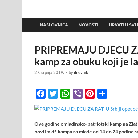
NASLOVNICA
NOVOSTI
HRVATI U SVI
PRIPREMAJU DJECU ZA R
kamp za obuku koji je l
27. srpnja 2019.
-
by
dnevnik
F
T
W
Vi
Pi
S
ac
w
h
b
nt
h
e
itt
at
er
er
ar
b
er
s
es
e
Ove godine omladinsko-patriotski kamp na Zlat
o
A
t
novi imidž kampa za mlade od 14 do 24 godine sada