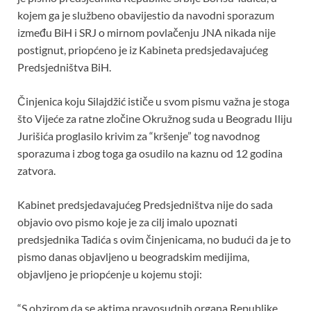
b
er
s
es
e
kojem ga je službeno obavijestio da navodni sporazum
o
A
t
između BiH i SRJ o mirnom povlačenju JNA nikada nije
postignut, priopćeno je iz Kabineta predsjedavajućeg
o
p
Predsjedništva BiH.
k
p
Činjenica koju Silajdžić ističe u svom pismu važna je stoga
što Vijeće za ratne zločine Okružnog suda u Beogradu Iliju
Jurišića proglasilo krivim za “kršenje” tog navodnog
sporazuma i zbog toga ga osudilo na kaznu od 12 godina
zatvora.
Kabinet predsjedavajućeg Predsjedništva nije do sada
objavio ovo pismo koje je za cilj imalo upoznati
predsjednika Tadića s ovim činjenicama, no budući da je to
pismo danas objavljeno u beogradskim medijima,
objavljeno je priopćenje u kojemu stoji:
“S obzirom da se aktima pravosudnih organa Republike