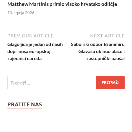
Matthew Martinis primio visoko hrvatsko odličje
13. srpnja 2026.
PREVIOUS ARTICLE
NEXT ARTICLE
Glagoljica je jedan od naših
Saborski odbor Branimiru
doprinosa europskoj
Glavašu ukinuo plaću i
zajednici naroda
zastupnički paušal
PRATITE NAS