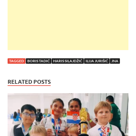
o
p
k
p
TAGGED
BORIS TADIĆ
HARIS SILAJDŽIĆ
ILIJA JURIŠIĆ
JNA
RELATED POSTS