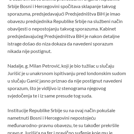
Srbije Bosni i Hercegovini spočitava sklapanje takvog
sporazuma, predsjedavajući Predsjedništva BiH je imao
obavezu predsjednika Republike Srbije na službeni način
obavijesti o nepostojanju takvog sporazuma. Kabinet
predsjedavajućeg Predsjedništva BiH je nakon detaljne
istrage došao do niza dokaza da navedeni sporazum
nikada nije postignut.
Nadalje, g. Milan Petrović, koji je bio tužilac u slučaju
Jurišić je u unakrsnom ispitivanju pred londonskim sudom
u slučaju Ganić jasno priznao da nije postignut navedeni
sporazum, što je vidljivo iz stenograma njegovog
svjedočenja te i iz same presude tog suda.
Institucije Republike Srbije su na ovaj način pokušale
nametnuti Bosni i Hercegovini nepostojeću
međunarodno-pravnu obavezu, te su također prekršile
pravo g. Jurišića na fer i pravično suđenje koje mu je