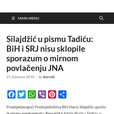
MAIN MENU
Silajdžić u pismu Tadiću:
BiH i SRJ nisu sklopile
sporazum o mirnom
povlačenju JNA
25. kolovoza 2010.
-
by
dnevnik
F
T
W
Vi
Pi
S
ac
w
h
b
nt
h
Predsjedavajući Predsjedništva BiH Haris Silajdžić uputio
e
itt
at
er
er
ar
je pismo predsjedniku Republike Srbije Borisu Tadiću, u