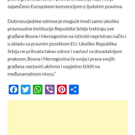
zajamčeno Europskom konvencijom o ljudskim pravima.
Dobrosusjedske odnose je moguće imati samo ukoliko
pravosudne institucije Republike Srbije tretiraju sve
građane Bosne i Hercegovine na istinski nepristran način i
u skladu sa pravnim poretkom EU. Ukoliko Republika
Srbija ne prihvata takav odnos i nastavi sa dosadašnjom
praksom, Bosna i Hercegovina će svoja i prava svojih
građana nastaviti aktivno i uspješno štititi na
međunarodnom nivou.”
F
T
W
Vi
Pi
S
ac
w
h
b
nt
h
e
itt
at
er
er
ar
b
er
s
es
e
o
A
t