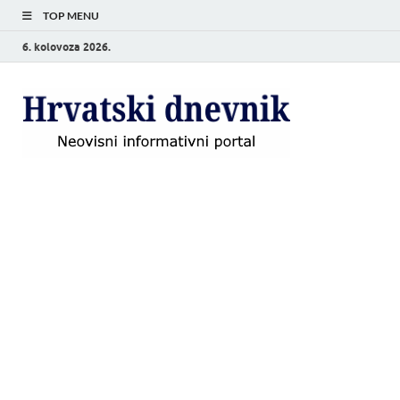
TOP MENU
6. kolovoza 2026.
Hrvat
Neovisni
informativni
dnevn
portal