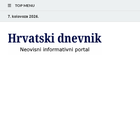
TOP MENU
7. kolovoza 2026.
Hrvat
Neovisni
informativni
dnevn
portal