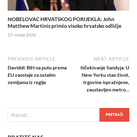
NOBELOVAC HRVATSKOG PORIJEKLA: John
Matthew Martinis primio visoko hrvatsko odličje
13. srpnja 2026.
PREVIOUS ARTICLE
NEXT ARTICLE
Daviddi: BiH na putu prema
Iščekivanje Sandyja: U
EU zaostaje za ostalim
New Yorku stao život,
zemljama iz regije
trgovine ispražnjene,
zaustavljen metro…