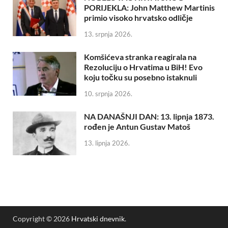
PORIJEKLA: John Matthew Martinis
primio visoko hrvatsko odličje
13. srpnja 2026.
Komšićeva stranka reagirala na
Rezoluciju o Hrvatima u BiH! Evo
koju točku su posebno istaknuli
10. srpnja 2026.
NA DANAŠNJI DAN: 13. lipnja 1873.
rođen je Antun Gustav Matoš
13. lipnja 2026.
Copyright © 2026
Hrvatski dnevnik
.