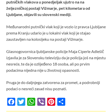
o
A
t
putničkih vlakova u ponedjeljak ujutro na na
željezničkoj postaji Vižmarje, pet kilometara od
o
p
Ljubljane, objavili su slovenski mediji.
k
p
Međunarodni putnički vlak koji je vozio iz pravca Ljubljane
prema Kranju udario je u lokalni vlak koji je stajao
zaustavljen na kolosijeku na postaji Vižmarje.
Glasnogovornica ljubljanske policije Maja Ciperle Adlešič
izjavila je za Slovensku televiziju da je policija još na mjestu
nesreće, te da je ozlijeđeno 18 osoba, ali po prvim
podacima nijedna nije u životnoj opasnosti.
Pruga je do daljnjega zatvorena za promet, a podrobniji
podaci o nesreći zasad nisu poznati.
F
T
W
Vi
Pi
S
ac
w
h
b
nt
h