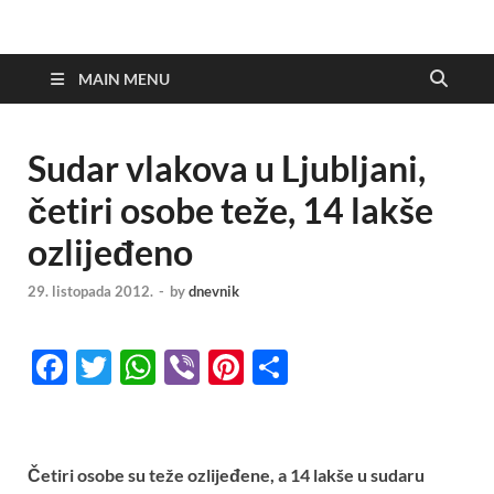
MAIN MENU
Sudar vlakova u Ljubljani,
četiri osobe teže, 14 lakše
ozlijeđeno
29. listopada 2012.
-
by
dnevnik
F
T
W
Vi
Pi
S
ac
w
h
b
nt
h
e
itt
at
er
er
ar
b
er
s
es
e
Četiri osobe su teže ozlijeđene, a 14 lakše u sudaru