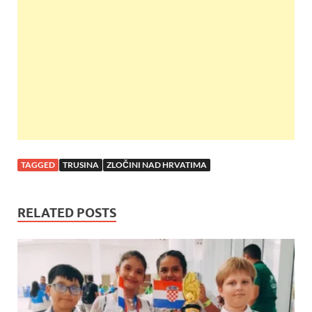
o
A
t
o
p
k
p
TAGGED
TRUSINA
ZLOČINI NAD HRVATIMA
RELATED POSTS