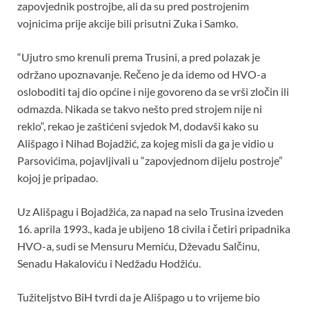
o
A
t
zapovjednik postrojbe, ali da su pred postrojenim
vojnicima prije akcije bili prisutni Zuka i Samko.
o
p
k
p
“Ujutro smo krenuli prema Trusini, a pred polazak je
održano upoznavanje. Rečeno je da idemo od HVO-a
osloboditi taj dio općine i nije govoreno da se vrši zločin ili
odmazda. Nikada se takvo nešto pred strojem nije ni
reklo“, rekao je zaštićeni svjedok M, dodavši kako su
Ališpago i Nihad Bojadžić, za kojeg misli da ga je vidio u
Parsovićima, pojavljivali u “zapovjednom dijelu postroje”
kojoj je pripadao.
Uz Ališpagu i Bojadžića, za napad na selo Trusina izveden
16. aprila 1993., kada je ubijeno 18 civila i četiri pripadnika
HVO-a, sudi se Mensuru Memiću, Dževadu Salčinu,
Senadu Hakaloviću i Nedžadu Hodžiću.
Tužiteljstvo BiH tvrdi da je Ališpago u to vrijeme bio