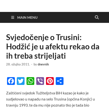
MAIN MENU
Svjedočenje o Trusini:
Hodžić je u afektu rekao da
ih treba strijeljati
28. ožujka 2011.
-
by
dnevnik
F
T
W
Vi
Pi
S
ac
w
h
b
nt
h
Zaštićeni svjedok Tužiteljstva BiH kazao je kako je
e
itt
at
er
er
ar
sudjelovao u napadu na selo Trusina (općina Konjic) u
b
er
s
es
e
travnju 1993. te da mu nije poznato tko je tada bio