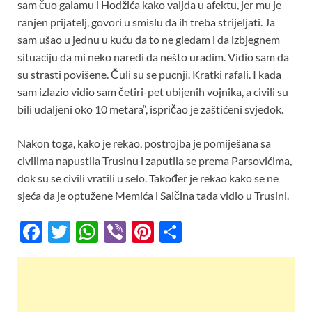
sam čuo galamu i Hodžića kako valjda u afektu, jer mu je
ranjen prijatelj, govori u smislu da ih treba strijeljati. Ja
sam ušao u jednu u kuću da to ne gledam i da izbjegnem
situaciju da mi neko naredi da nešto uradim. Vidio sam da
su strasti povišene. Čuli su se pucnji. Kratki rafali. I kada
sam izlazio vidio sam četiri-pet ubijenih vojnika, a civili su
bili udaljeni oko 10 metara“, ispričao je zaštićeni svjedok.
Nakon toga, kako je rekao, postrojba je pomiješana sa
civilima napustila Trusinu i zaputila se prema Parsovićima,
dok su se civili vratili u selo. Također je rekao kako se ne
sjeća da je optužene Memića i Salčina tada vidio u Trusini.
F
T
W
Vi
Pi
S
ac
w
h
b
nt
h
e
itt
at
er
er
ar
b
er
s
es
e