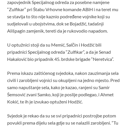
zapovjednik Specijalnog odreda za posebne namjene
“Zulfikar” pri Štabu Vrhovne komande ABiH i na teret mu
se stavlja to što nije kaznio podređene vojnike koji su
sudjelovali u ubojstvima, dok se Bojadžić, tadašnji
Ališpagin zamjenik, tereti da je rukovodio napadom.
U optužnici stoji da su Memić, Salčin i Hodžić bili
pripadnici Specijalnog odreda “Zulfikar”, a da je Senad
Hakalović bio pripadnik 45. brdske brigade “Neretvica”.
Prema iskazu zaštićenog svjedoka, nakon zauzimanja sela
civili i zarobljeni vojnici su okupljeni na jedno mjesto. Pred
samo napuštanje sela, kako je kazao, ranjeni su Samir
Šemsović zvani Samko, koji je poslije podlegao, i Ahmet
Kokić, te ih je izvukao optuženi Hodžić.
Svjedok je rekao da su se svi pripadnici postrojbe potom
povukli prema dijelu sela gdje su se nalazili zarobljeni. “Tu