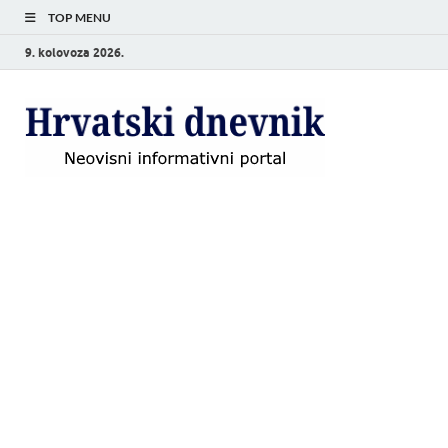
TOP MENU
9. kolovoza 2026.
Hrvat
Neovisni
informativni
dnevn
portal