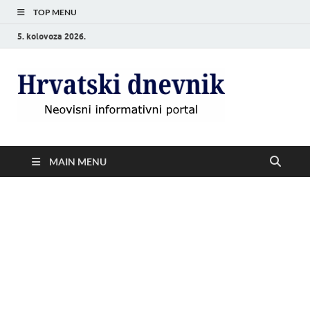
TOP MENU
5. kolovoza 2026.
Hrvat
Neovisni
informativni
dnevn
portal
MAIN MENU