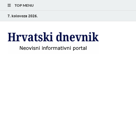
TOP MENU
7. kolovoza 2026.
Hrvat
Neovisni
informativni
dnevn
portal