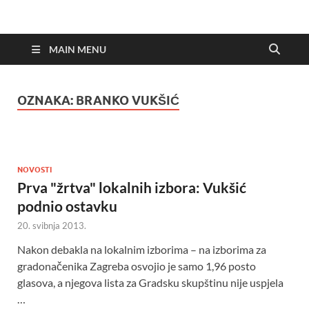
MAIN MENU
OZNAKA:
BRANKO VUKŠIĆ
NOVOSTI
Prva "žrtva" lokalnih izbora: Vukšić
podnio ostavku
20. svibnja 2013.
Nakon debakla na lokalnim izborima – na izborima za
gradonačenika Zagreba osvojio je samo 1,96 posto
glasova, a njegova lista za Gradsku skupštinu nije uspjela
…