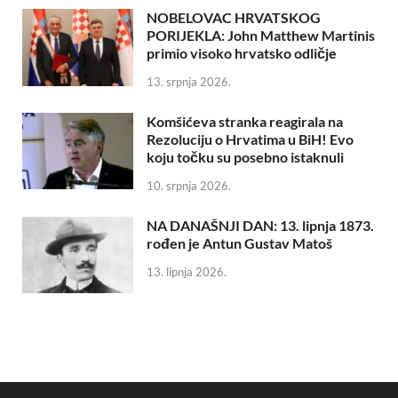
NOBELOVAC HRVATSKOG
PORIJEKLA: John Matthew Martinis
primio visoko hrvatsko odličje
13. srpnja 2026.
Komšićeva stranka reagirala na
Rezoluciju o Hrvatima u BiH! Evo
koju točku su posebno istaknuli
10. srpnja 2026.
NA DANAŠNJI DAN: 13. lipnja 1873.
rođen je Antun Gustav Matoš
13. lipnja 2026.