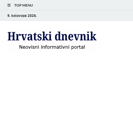
TOP MENU
9. kolovoza 2026.
Hrvat
Neovisni
informativni
dnevn
portal