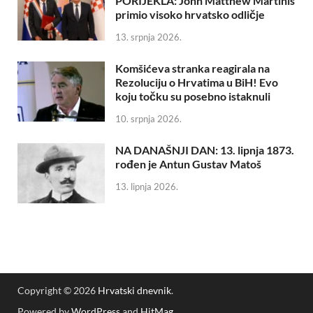
PORIJEKLA: John Matthew Martinis
primio visoko hrvatsko odličje
13. srpnja 2026.
Komšićeva stranka reagirala na
Rezoluciju o Hrvatima u BiH! Evo
koju točku su posebno istaknuli
10. srpnja 2026.
NA DANAŠNJI DAN: 13. lipnja 1873.
rođen je Antun Gustav Matoš
13. lipnja 2026.
Copyright © 2026
Hrvatski dnevnik
.
Powered by
WordPress
and
HitMag
.