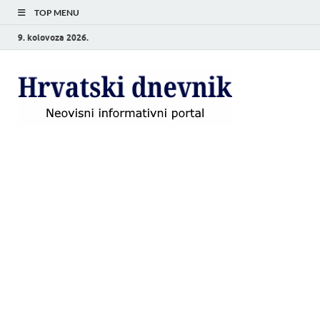
TOP MENU
9. kolovoza 2026.
Hrvat
Neovisni
informativni
dnevn
portal