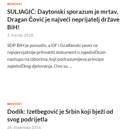
NOVOSTI
SULJAGIĆ: Daytonski sporazum je mrtav,
Dragan Čović je najveći neprijatelj države
BiH!
3. travnja 2018.
SDP BIH je ponudio, a DF i Građanski savez će
najvjerojatnije prihvatiti dokument o zajedničkom
nastupu na izborima, koji podrazumijeva principe
zajedničkog djelovanja. Ovo su …
NOVOSTI
Dodik: Izetbegović je Srbin koji bježi od
svog podrijetla
26. studenoga 2016.