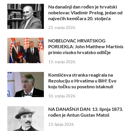
Na današnji dan rođen je hrvatski
nobelovac Vladimir Prelog, jedan od
najvećih kemičara 20. stoljeća
23. srpnja 2026.
NOBELOVAC HRVATSKOG
PORIJEKLA: John Matthew Martinis
primio visoko hrvatsko odličje
13. srpnja 2026.
Komšićeva stranka reagirala na
Rezoluciju o Hrvatima u BiH! Evo
koju točku su posebno istaknuli
10. srpnja 2026.
NA DANAŠNJI DAN: 13. lipnja 1873.
rođen je Antun Gustav Matoš
13. lipnja 2026.