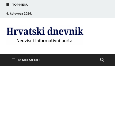
TOP MENU
6. kolovoza 2026.
Hrvat
Neovisni
informativni
dnevn
portal
MAIN MENU