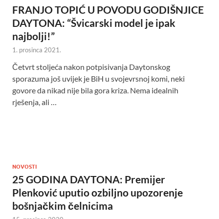
FRANJO TOPIĆ U POVODU GODIŠNJICE
DAYTONA: “Švicarski model je ipak
najbolji!”
1. prosinca 2021.
Četvrt stoljeća nakon potpisivanja Daytonskog
sporazuma još uvijek je BiH u svojevrsnoj komi, neki
govore da nikad nije bila gora kriza. Nema idealnih
rješenja, ali …
NOVOSTI
25 GODINA DAYTONA: Premijer
Plenković uputio ozbiljno upozorenje
bošnjačkim čelnicima