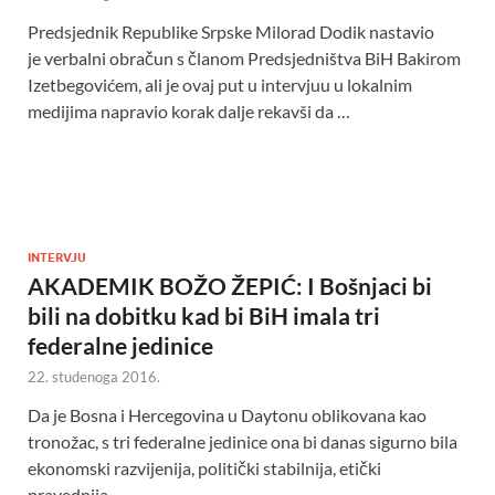
Predsjednik Republike Srpske Milorad Dodik nastavio
je verbalni obračun s članom Predsjedništva BiH Bakirom
Izetbegovićem, ali je ovaj put u intervjuu u lokalnim
medijima napravio korak dalje rekavši da …
INTERVJU
AKADEMIK BOŽO ŽEPIĆ: I Bošnjaci bi
bili na dobitku kad bi BiH imala tri
federalne jedinice
22. studenoga 2016.
Da je Bosna i Hercegovina u Daytonu oblikovana kao
tronožac, s tri federalne jedinice ona bi danas sigurno bila
ekonomski razvijenija, politički stabilnija, etički
pravednija, …