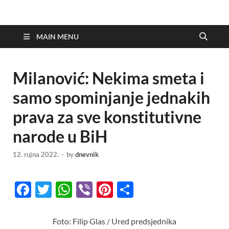
MAIN MENU
Milanović: Nekima smeta i
samo spominjanje jednakih
prava za sve konstitutivne
narode u BiH
12. rujna 2022.
-
by
dnevnik
F
T
W
Vi
Pi
S
ac
w
h
b
nt
h
e
itt
at
er
er
ar
Foto: Filip Glas / Ured predsjednika