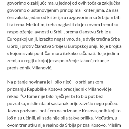
govorimo o zaključcima, u jednoj od ovih točaka zaključka
govorimo o ustanovljenim principima i kriterijima. Za nas
će svakako jedan od kriterija u razgovorima sa Srbijom biti
i ta tema. Međutim, treba naglasiti da je u ovom trenutku
raspoloženje javnosti u Srbiji, prema članstvu Srbije u
Europskoj uniji, izrazito negativno, da je dvije trećina Srba
u Srbiji protiv članstva Srbije u Europskoj uniji. To je brojka
s kojom svaki političar mora itekako računati. To je jedina
zemlja u regiji u kojoj je raspoloženje takvo”, rekao je
predsjednik Milanović.
Na pitanje novinara je li bilo riječi i o srbijanskom
priznanju Republike Kosova predsjednik Milanović je
rekao: “O tome nije bilo riječi jer bi to bio put bez
povratka, mislim da bi sastanak prije završio nego počeo.
Javno pozivam i potičem na priznanje Kosova, onih koji to
još nisu učinili, ali sada nije bila takva prilika. Međutim, u
ovom trenutku nije realno da Srbija prizna Kosovo. Mislim