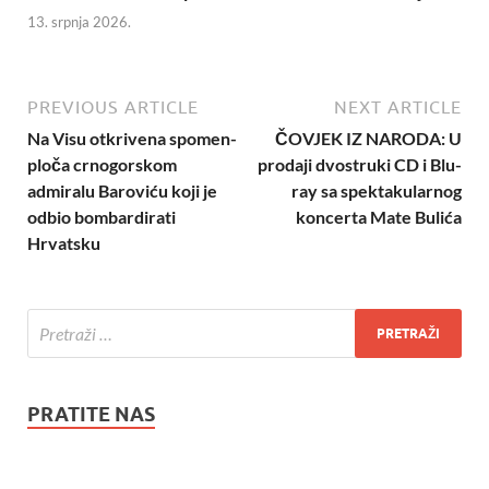
13. srpnja 2026.
PREVIOUS ARTICLE
NEXT ARTICLE
Na Visu otkrivena spomen-
ČOVJEK IZ NARODA: U
ploča crnogorskom
prodaji dvostruki CD i Blu-
admiralu Baroviću koji je
ray sa spektakularnog
odbio bombardirati
koncerta Mate Bulića
Hrvatsku
PRATITE NAS