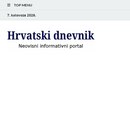
TOP MENU
7. kolovoza 2026.
Hrvat
Neovisni
informativni
dnevn
portal