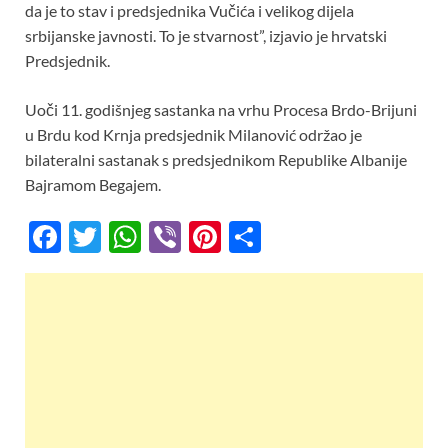
da je to stav i predsjednika Vučića i velikog dijela
srbijanske javnosti. To je stvarnost”, izjavio je hrvatski
Predsjednik.
Uoči 11. godišnjeg sastanka na vrhu Procesa Brdo-Brijuni
u Brdu kod Krnja predsjednik Milanović održao je
bilateralni sastanak s predsjednikom Republike Albanije
Bajramom Begajem.
F
T
W
Vi
Pi
S
ac
w
h
b
nt
h
e
itt
at
er
er
ar
b
er
s
es
e
o
A
t
o
p
k
p