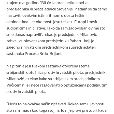
krajem ove godine. “Bit će izabran netko novi za
predsjednika ili predsjednicu Slovenije i nadam se da ćemo
nastaviti ovakvim istim ritmom u dosta teškim
okolnostima. Jer okolnosti jesu teške u Europi i među
sudionicima inicijative. Tako da sam zadovoljan ovime što
smo danas napravili”, rekao je predsjednik Milanović
zahvalivši slovenskom predsjedniku Pahoru, koji je
zajedno s hrvatskim predsjednikom supredsjedatelj
sastanaka Procesa Brdo-Brijuni.
Na pitanje je li tijekom sastanka otvorena i tema
srbijanskih optužnica protiv hrvatskih pilota, predsjednik
Milanović je rekao kako sa srbijanskim predsjednikom
Vučićem nije i neće razgovarati o optužnicama podignutim
protiv hrvatskih pilota.
“Neću to na ovakav način rješavati. Rekao sam u javnosti
što sam imao i kod toga stojim. To nije pravi pristup. I kada