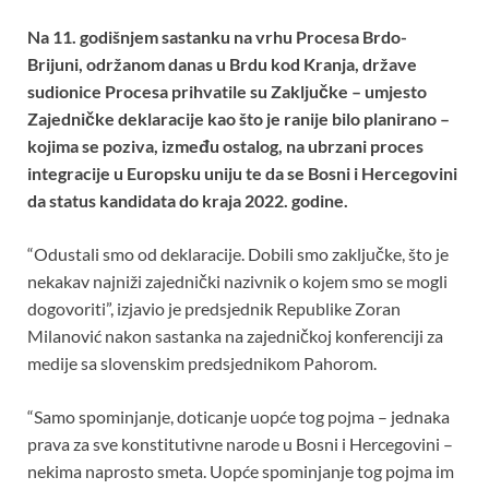
b
er
s
es
e
Na 11. godišnjem sastanku na vrhu Procesa Brdo-
o
A
t
Brijuni, održanom danas u Brdu kod Kranja, države
o
p
sudionice Procesa prihvatile su Zaključke – umjesto
k
p
Zajedničke deklaracije kao što je ranije bilo planirano –
kojima se poziva, između ostalog, na ubrzani proces
integracije u Europsku uniju te da se Bosni i Hercegovini
da status kandidata do kraja 2022. godine.
“Odustali smo od deklaracije. Dobili smo zaključke, što je
nekakav najniži zajednički nazivnik o kojem smo se mogli
dogovoriti”, izjavio je predsjednik Republike Zoran
Milanović nakon sastanka na zajedničkoj konferenciji za
medije sa slovenskim predsjednikom Pahorom.
“Samo spominjanje, doticanje uopće tog pojma – jednaka
prava za sve konstitutivne narode u Bosni i Hercegovini –
nekima naprosto smeta. Uopće spominjanje tog pojma im