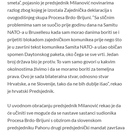
smeta”, pojasnio je predsjednik Milanović novinarima
razlog zbog kojeg je izostala Zajednička deklaracija s
ovogodišnjeg skupa Procesa Brdo-Brijuni. “Sa sličnim
problemima sam se suočio prije godinu dana na Samitu
NATO-a u Bruxellesu kada sam morao danima boriti se i
prijetiti blokadom zajedničkom komunikea prije nego što
je u završni tekst komunikea Samita NATO-a ušao običan
spomen Daytonskog paketa, oko čega se sve vrti. Jedan
broj država bio je protiv. To vam samo govori u kakvim
okolnostima živimo i da se moramo boriti za temeljna
prava. Ovo je sada bilateralna stvar, odnosno stvar
Hrvatske, a ne Slovenije, tako da ne bih dublje išao”, rekao
je hrvatski Predsjednik.
U uvodnom obraćanju predsjednik Milanović rekao je da
će učiniti sve moguće da se nastave sastanci sudionika
Procesa Brdo-Brijuni s obzirom da slovenskom
predsjedniku Pahoru drugi predsjednički mandat završava