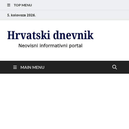
TOP MENU
5. kolovoza 2026.
Hrvat
Neovisni
informativni
dnevn
portal
MAIN MENU