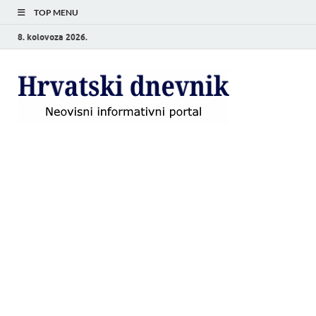
TOP MENU
8. kolovoza 2026.
Hrvat
Neovisni
informativni
dnevn
portal