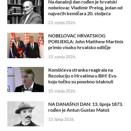
Na današnji dan rođen je hrvatski
nobelovac Vladimir Prelog, jedan od
najvećih kemičara 20. stoljeća
23. srpnja 2026.
NOBELOVAC HRVATSKOG
PORIJEKLA: John Matthew Martinis
primio visoko hrvatsko odličje
13. srpnja 2026.
Komšićeva stranka reagirala na
Rezoluciju o Hrvatima u BiH! Evo
koju točku su posebno istaknuli
10. srpnja 2026.
NA DANAŠNJI DAN: 13. lipnja 1873.
rođen je Antun Gustav Matoš
13. lipnja 2026.