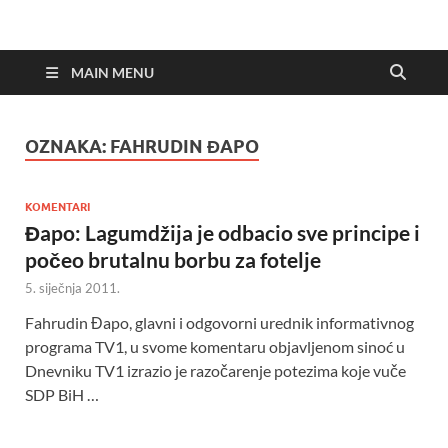
MAIN MENU
OZNAKA:
FAHRUDIN ĐAPO
KOMENTARI
Đapo: Lagumdžija je odbacio sve principe i
počeo brutalnu borbu za fotelje
5. siječnja 2011.
Fahrudin Đapo, glavni i odgovorni urednik informativnog
programa TV1, u svome komentaru objavljenom sinoć u
Dnevniku TV1 izrazio je razočarenje potezima koje vuče
SDP BiH …