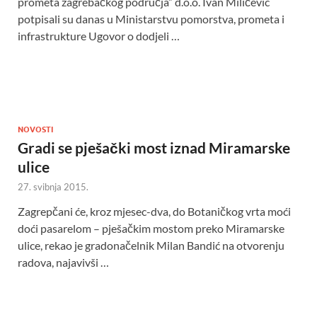
prometa zagrebačkog područja” d.o.o. Ivan Miličević
potpisali su danas u Ministarstvu pomorstva, prometa i
infrastrukture Ugovor o dodjeli …
NOVOSTI
Gradi se pješački most iznad Miramarske
ulice
27. svibnja 2015.
Zagrepčani će, kroz mjesec-dva, do Botaničkog vrta moći
doći pasarelom – pješačkim mostom preko Miramarske
ulice, rekao je gradonačelnik Milan Bandić na otvorenju
radova, najavivši …