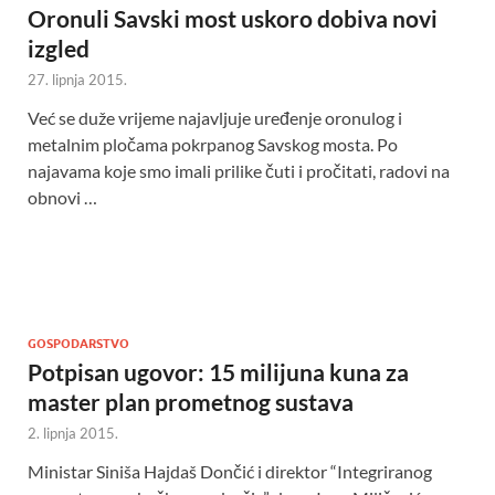
Oronuli Savski most uskoro dobiva novi
izgled
27. lipnja 2015.
Već se duže vrijeme najavljuje uređenje oronulog i
metalnim pločama pokrpanog Savskog mosta. Po
najavama koje smo imali prilike čuti i pročitati, radovi na
obnovi …
GOSPODARSTVO
Potpisan ugovor: 15 milijuna kuna za
master plan prometnog sustava
2. lipnja 2015.
Ministar Siniša Hajdaš Dončić i direktor “Integriranog