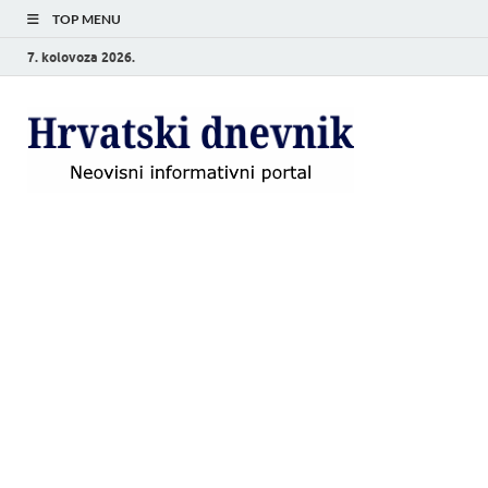
TOP MENU
7. kolovoza 2026.
Hrvat
Neovisni
informativni
dnevn
portal