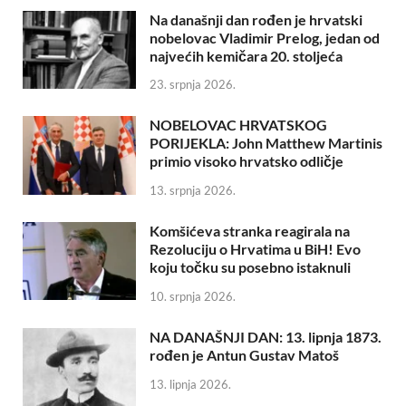
Na današnji dan rođen je hrvatski
nobelovac Vladimir Prelog, jedan od
najvećih kemičara 20. stoljeća
23. srpnja 2026.
NOBELOVAC HRVATSKOG
PORIJEKLA: John Matthew Martinis
primio visoko hrvatsko odličje
13. srpnja 2026.
Komšićeva stranka reagirala na
Rezoluciju o Hrvatima u BiH! Evo
koju točku su posebno istaknuli
10. srpnja 2026.
NA DANAŠNJI DAN: 13. lipnja 1873.
rođen je Antun Gustav Matoš
13. lipnja 2026.