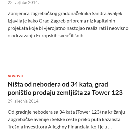
23. veljače 2014.
Zamjenica zagrebačkog gradonačelnika Sandra Švaljek
izjavila je kako Grad Zagreb priprema niz kapitalnih
projekata koje bi vjerojatno nastojao realizirati i neovisno
o održavanju Europskih sveučilišnih …
NOVOSTI
Ništa od nebodera od 34 kata, grad
poništio prodaju zemljišta za Tower 123
29. siječnja 2014.
Od gradnje nebodera sa 34 kata (Tower 123) na križanju
Zagrebačke avenije i Selske ceste preko puta kazališta
Trešnja investitora Alleghny Financiala, koji je u …