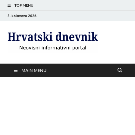
TOP MENU
5. kolovoza 2026.
Hrvat
Neovisni
informativni
dnevn
portal
MAIN MENU