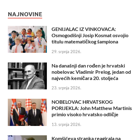
NAJNOVINE
GENIJALAC IZ VINKOVACA:
Osmogodišnji Josip Kosmat osvojio
titulu matematičkog šampiona
29. srpnja 2026.
Na današnji dan rođen je hrvatski
nobelovac Vladimir Prelog, jedan od
najvećih kemičara 20. stoljeća
23. srpnja 2026.
NOBELOVAC HRVATSKOG
PORIJEKLA: John Matthew Martinis
primio visoko hrvatsko odličje
13. srpnja 2026.
Komšićeva stranka reagirala na