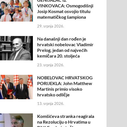
VINKOVACA: Osmogodišnji
Josip Kosmat osvojio titulu
matematičkog šampiona
29. srpnja 2026.
Na današnji dan rođen je
hrvatski nobelovac Vladimir
Prelog, jedan od najvećih
kemičara 20. stoljeća
23. srpnja 2026.
NOBELOVAC HRVATSKOG
PORIJEKLA: John Matthew
Martinis primio visoko
hrvatsko odličje
13. srpnja 2026.
Komšićeva stranka reagirala
na Rezoluciju o Hrvatima u