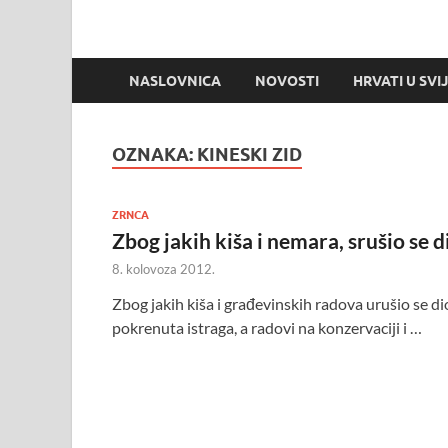
NASLOVNICA
NOVOSTI
HRVATI U SVI
OZNAKA:
KINESKI ZID
ZRNCA
Zbog jakih kiša i nemara, srušio se 
8. kolovoza 2012.
Zbog jakih kiša i građevinskih radova urušio se dio
pokrenuta istraga, a radovi na konzervaciji i …