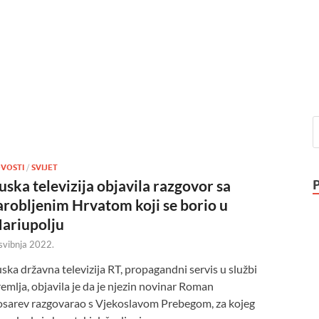
VOSTI
/
SVIJET
uska televizija objavila razgovor sa
arobljenim Hrvatom koji se borio u
ariupolju
 svibnja 2022.
ska državna televizija RT, propagandni servis u službi
emlja, objavila je da je njezin novinar Roman
sarev razgovarao s Vjekoslavom Prebegom, za kojeg