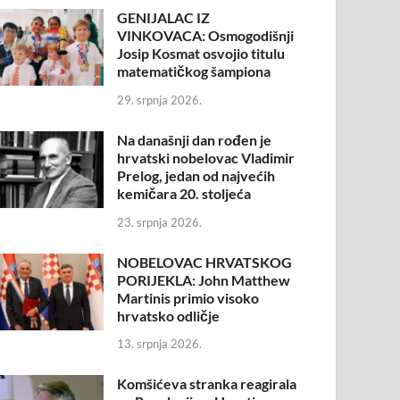
GENIJALAC IZ
VINKOVACA: Osmogodišnji
Josip Kosmat osvojio titulu
matematičkog šampiona
29. srpnja 2026.
Na današnji dan rođen je
hrvatski nobelovac Vladimir
Prelog, jedan od najvećih
kemičara 20. stoljeća
23. srpnja 2026.
NOBELOVAC HRVATSKOG
PORIJEKLA: John Matthew
Martinis primio visoko
hrvatsko odličje
13. srpnja 2026.
Komšićeva stranka reagirala