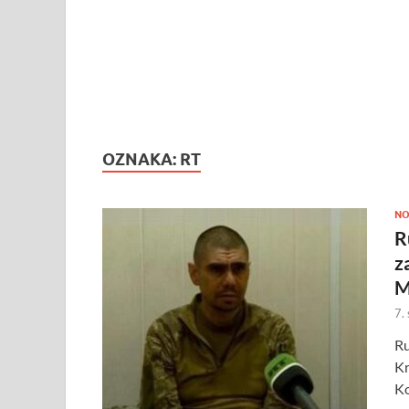
OZNAKA:
RT
NO
R
z
M
7.
Ru
Kr
Ko