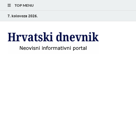
TOP MENU
7. kolovoza 2026.
Hrvat
Neovisni
informativni
dnevn
portal