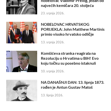
nobelovac Vladimir Prelog, jedan od
najvećih kemičara 20. stoljeća
23. srpnja 2026.
NOBELOVAC HRVATSKOG
PORIJEKLA: John Matthew Martinis
primio visoko hrvatsko odličje
13. srpnja 2026.
Komšićeva stranka reagirala na
Rezoluciju o Hrvatima u BiH! Evo
koju točku su posebno istaknuli
10. srpnja 2026.
NA DANAŠNJI DAN: 13. lipnja 1873.
rođen je Antun Gustav Matoš
13. lipnja 2026.