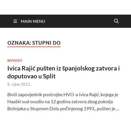
MAIN MENU
OZNAKA:
STUPNI DO
NOVOSTI
Ivica Rajić pušten iz španjolskog zatvora i
doputovao u Split
8. rujna 2011.
Bivši zapovjednik postrojbe HVO-a Ivica Rajić, kojega je
Haaški sud osudio na 12 godina zatvora zbog pokolja
Bošnjaka u Stupnom Dolu počinjenog 1993., pušten je …