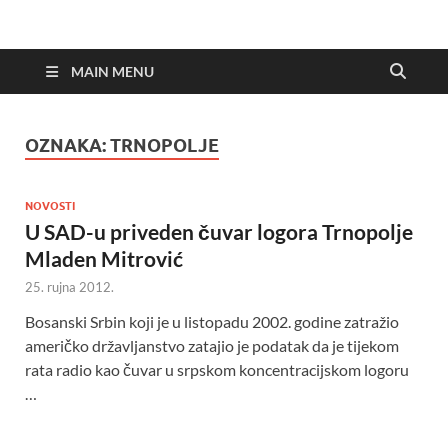
MAIN MENU
OZNAKA:
TRNOPOLJE
NOVOSTI
U SAD-u priveden čuvar logora Trnopolje
Mladen Mitrović
25. rujna 2012.
Bosanski Srbin koji je u listopadu 2002. godine zatražio
američko državljanstvo zatajio je podatak da je tijekom
rata radio kao čuvar u srpskom koncentracijskom logoru
…