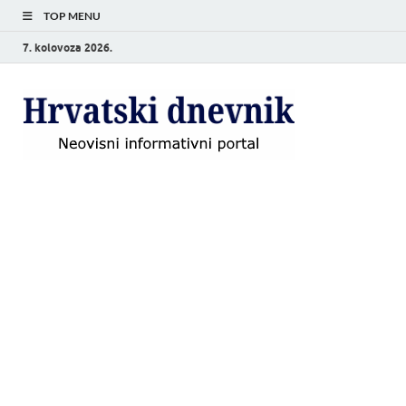
TOP MENU
7. kolovoza 2026.
Hrvat
Neovisni
informativni
dnevn
portal