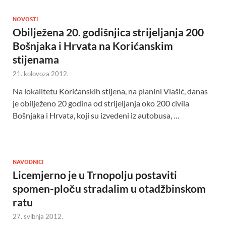
NOVOSTI
Obilježena 20. godišnjica strijeljanja 200
Bošnjaka i Hrvata na Korićanskim
stijenama
21. kolovoza 2012.
Na lokalitetu Korićanskih stijena, na planini Vlašić, danas
je obilježeno 20 godina od strijeljanja oko 200 civila
Bošnjaka i Hrvata, koji su izvedeni iz autobusa, …
NAVODNICI
Licemjerno je u Trnopolju postaviti
spomen-ploču stradalim u otadžbinskom
ratu
27. svibnja 2012.