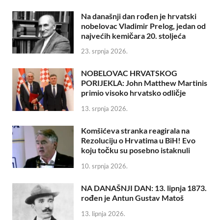
Na današnji dan rođen je hrvatski
nobelovac Vladimir Prelog, jedan od
najvećih kemičara 20. stoljeća
23. srpnja 2026.
NOBELOVAC HRVATSKOG
PORIJEKLA: John Matthew Martinis
primio visoko hrvatsko odličje
13. srpnja 2026.
Komšićeva stranka reagirala na
Rezoluciju o Hrvatima u BiH! Evo
koju točku su posebno istaknuli
10. srpnja 2026.
NA DANAŠNJI DAN: 13. lipnja 1873.
rođen je Antun Gustav Matoš
13. lipnja 2026.