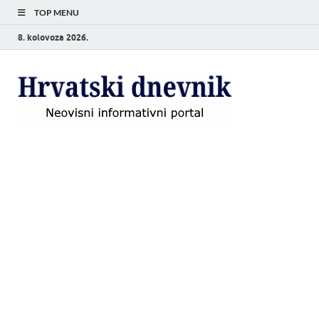
TOP MENU
8. kolovoza 2026.
Hrvat
Neovisni
informativni
dnevn
portal