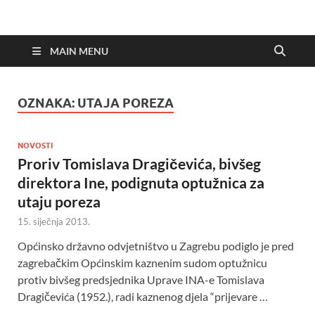
MAIN MENU
OZNAKA:
UTAJA POREZA
NOVOSTI
Proriv Tomislava Dragičevića, bivšeg
direktora Ine, podignuta optužnica za
utaju poreza
15. siječnja 2013.
Općinsko državno odvjetništvo u Zagrebu podiglo je pred
zagrebačkim Općinskim kaznenim sudom optužnicu
protiv bivšeg predsjednika Uprave INA-e Tomislava
Dragičevića (1952.), radi kaznenog djela “prijevare …