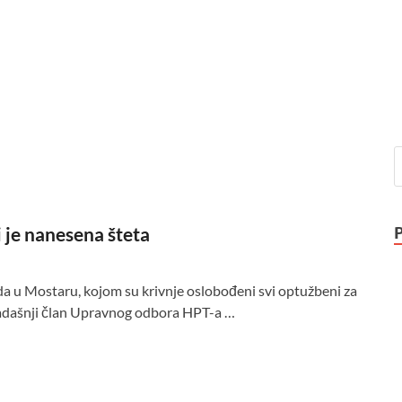
 je nanesena šteta
 u Mostaru, kojom su krivnje oslobođeni svi optužbeni za
 tadašnji član Upravnog odbora HPT-a …