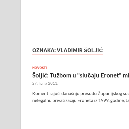
OZNAKA:
VLADIMIR ŠOLJIĆ
NOVOSTI
Šoljić: Tužbom u "slučaju Eronet" mi
27. lipnja 2011.
Komentirajući današnju presudu Županijskog suda
nelegalnu privatizaciju Eroneta iz 1999. godine,