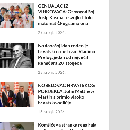
GENIJALAC IZ
VINKOVACA: Osmogodišnji
Josip Kosmat osvojio titulu
matematičkog šampiona
29. srpnja 2026.
Na današnji dan rođen je
hrvatski nobelovac Vladimir
Prelog, jedan od najvećih
kemičara 20. stoljeća
23. srpnja 2026.
NOBELOVAC HRVATSKOG
PORIJEKLA: John Matthew
Martinis primio visoko
hrvatsko odličje
13. srpnja 2026.
Komšićeva stranka reagirala