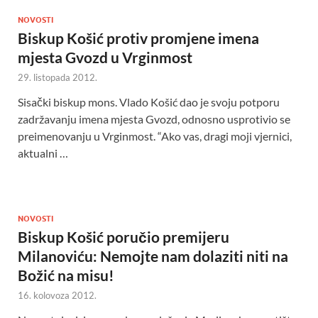
NOVOSTI
Biskup Košić protiv promjene imena
mjesta Gvozd u Vrginmost
29. listopada 2012.
Sisački biskup mons. Vlado Košić dao je svoju potporu
zadržavanju imena mjesta Gvozd, odnosno usprotivio se
preimenovanju u Vrginmost. “Ako vas, dragi moji vjernici,
aktualni …
NOVOSTI
Biskup Košić poručio premijeru
Milanoviću: Nemojte nam dolaziti niti na
Božić na misu!
16. kolovoza 2012.