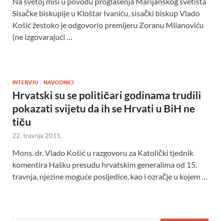
Na svetoj misi u povodu proglašenja Marijanskog svetišta
Sisačke biskupije u Kloštar Ivaniću, sisački biskup Vlado
Košić žestoko je odgovorio premijeru Zoranu Milanoviću
(ne izgovarajući …
INTERVJU
/
NAVODNICI
Hrvatski su se političari godinama trudili
pokazati svijetu da ih se Hrvati u BiH ne
tiču
22. travnja 2011.
Mons. dr. Vlado Košić u razgovoru za Katolički tjednik
komentira Hašku presudu hrvatskim generalima od 15.
travnja, njezine moguće posljedice, kao i ozračje u kojem …