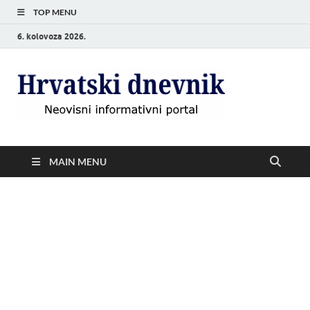
TOP MENU
6. kolovoza 2026.
Hrvat
Neovisni
informativni
dnevn
portal
MAIN MENU