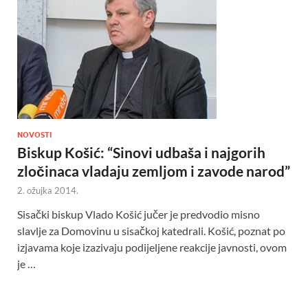
NOVOSTI
Biskup Košić: “Sinovi udbaša i najgorih
zločinaca vladaju zemljom i zavode narod”
2. ožujka 2014.
Sisački biskup Vlado Košić jučer je predvodio misno
slavlje za Domovinu u sisačkoj katedrali. Košić, poznat po
izjavama koje izazivaju podijeljene reakcije javnosti, ovom
je …