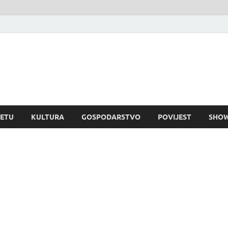
rvatski dnevnik
visni informativni portal
JETU
KULTURA
GOSPODARSTVO
POVIJEST
SHOW