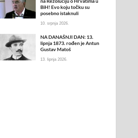
na Rezoluciju o Hrvatima u
BiH! Evo koju točku su
posebno istaknuli
10. srpnja 2026.
NA DANAŠNJI DAN: 13.
lipnja 1873. rođen je Antun
Gustav Matoš
13. lipnja 2026.