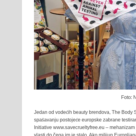
Foto: 
Jedan od vodećih beauty brendova, The Body 
spašavanju postojeće europske zabrane testira
Initiative www.savecrueltyfree.eu – mehanizam j
vlasti do čega im je stalo. Ako milijun Europljan