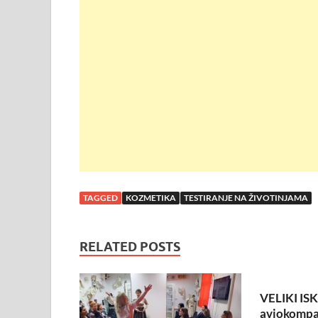
e
er
s
e
e
b
A
st
o
p
o
p
k
TAGGED
KOZMETIKA
TESTIRANJE NA ŽIVOTINJAMA
RELATED POSTS
VELIKI IS
aviokompan