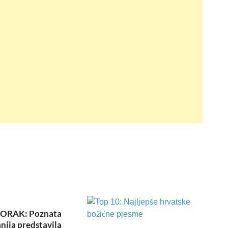
KORAK: Poznata
ija predstavila