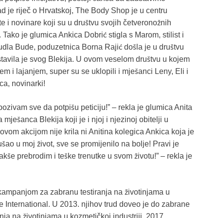
ad je riječ o Hrvatskoj, The Body Shop je u centru
 i novinare koji su u društvu svojih četveronožnih
. Tako je glumica Ankica Dobrić stigla s Marom, stilist i
udla Bude, poduzetnica Borna Rajić došla je u društvu
stavila je svog Blekija. U ovom veselom društvu u kojem
 i lajanjem, super su se uklopili i mješanci Leny, Eli i
ica, novinarki!
zivam sve da potpišu peticiju!” – rekla je glumica Anita
mješanca Blekija koji je i njoj i njezinoj obitelji u
ovom akcijom nije krila ni Anitina kolegica Ankica koja je
šao u moj život, sve se promijenilo na bolje! Pravi je
kše prebrodim i teške trenutke u svom životu!” – rekla je
kampanjom za zabranu testiranja na životinjama u
e International. U 2013. njihov trud doveo je do zabrane
ja na životinjama u kozmetičkoj industriji. 2017.