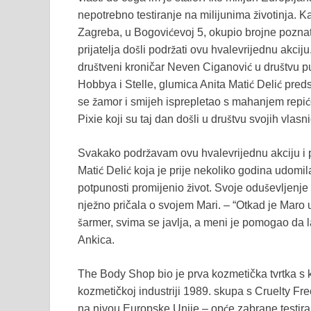
nepotrebno testiranje na milijunima životinja. K
Zagreba, u Bogovićevoj 5, okupio brojne poznate
prijatelja došli podržati ovu hvalevrijednu akciju
društveni kroničar Neven Ciganović u društvu p
Hobbya i Stelle, glumica Anita Matić Delić pred
se žamor i smijeh isprepletao s mahanjem repićem
Pixie koji su taj dan došli u društvu svojih vlasn
Svakako podržavam ovu hvalevrijednu akciju i po
Matić Delić koja je prije nekoliko godina udomila 
potpunosti promijenio život. Svoje oduševljenje 
nježno pričala o svojem Mari. – “Otkad je Maro u
šarmer, svima se javlja, a meni je pomogao da la
Ankica.
The Body Shop bio je prva kozmetička tvrtka s 
kozmetičkoj industriji 1989. skupa s Cruelty Fre
na nivou Europske Unije – opće zabrane testiran