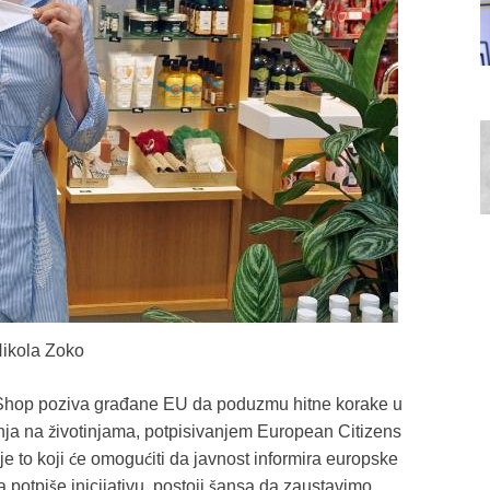
Nikola Zoko
Shop poziva građane EU da poduzmu hitne korake u
nja na životinjama, potpisivanjem European Citizens
e to koji će omogućiti da javnost informira europske
a potpiše inicijativu, postoji šansa da zaustavimo