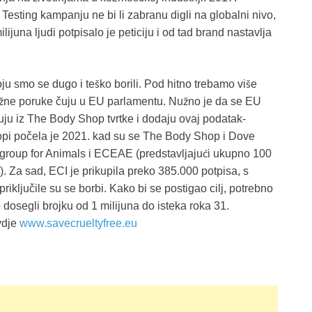
Testing kampanju ne bi li zabranu digli na globalni nivo,
lijuna ljudi potpisalo je peticiju i od tad brand nastavlja
ju smo se dugo i teško borili. Pod hitno trebamo više
važne poruke čuju u EU parlamentu. Nužno je da se EU
uju iz The Body Shop tvrtke i dodaju ovaj podatak-
opi počela je 2021. kad su se The Body Shop i Dove
ogroup for Animals i ECEAE (predstavljajući ukupno 100
. Za sad, ECI je prikupila preko 385.000 potpisa, s
iključile su se borbi. Kako bi se postigao cilj, potrebno
dosegli brojku od 1 milijuna do isteka roka 31.
ovdje
www.savecrueltyfree.eu