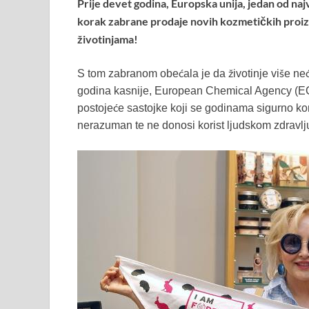
Prije devet godina, Europska unija, jedan od najv
korak zabrane prodaje novih kozmetičkih proizvod
životinjama!
S tom zabranom obećala je da životinje više neće
godina kasnije, European Chemical Agency (ECH
postojeće sastojke koji se godinama sigurno kori
nerazuman te ne donosi korist ljudskom zdravlju n