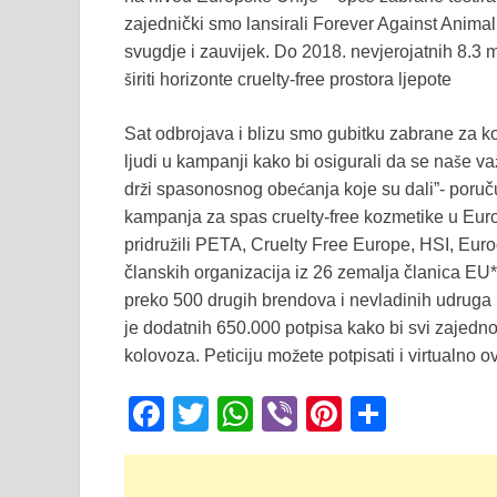
zajednički smo lansirali Forever Against Animal 
svugdje i zauvijek. Do 2018. nevjerojatnih 8.3 mi
širiti horizonte cruelty-free prostora ljepote
Sat odbrojava i blizu smo gubitku zabrane za ko
ljudi u kampanji kako bi osigurali da se naše 
drži spasonosnog obećanja koje su dali”- poruč
kampanja za spas cruelty-free kozmetike u Eur
pridružili PETA, Cruelty Free Europe, HSI, Eur
članskih organizacija iz 26 zemalja članica EU*)
preko 500 drugih brendova i nevladinih udruga pr
je dodatnih 650.000 potpisa kako bi svi zajedno 
kolovoza. Peticiju možete potpisati i virtualno 
F
T
W
Vi
Pi
S
a
wi
h
b
nt
h
c
tt
at
er
er
ar