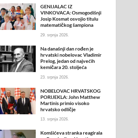
GENIJALAC IZ
VINKOVACA: Osmogodišnji
Josip Kosmat osvojio titulu
matematičkog šampiona
29. srpnja 2026.
Na današnji dan rođen je
hrvatski nobelovac Vladimir
Prelog, jedan od najvećih
kemičara 20. stoljeća
23. srpnja 2026.
NOBELOVAC HRVATSKOG
PORIJEKLA: John Matthew
Martinis primio visoko
hrvatsko odličje
13. srpnja 2026.
Komšićeva stranka reagirala