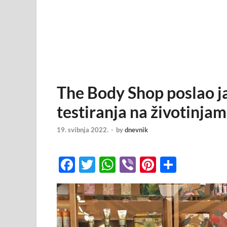
The Body Shop poslao j
testiranja na životinjam
19. svibnja 2022.
-
by
dnevnik
F
T
W
Vi
Pi
S
a
wi
h
b
nt
h
c
tt
at
er
er
ar
e
er
s
e
e