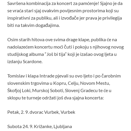
Savršena kombinacija za koncert za pamćenje! Sjajno je da
se vraća stari sjaj ovakvim povijesnim prostorima koji su
inspirativni za publiku, ali i izvođače jer prava je privilegija
biti na takvim događajima.
Osim starih hitova ove svima drage klape, publika će na
nadolazećem koncertu moći čuti i pokoju s njihovog novog
studijskog albuma “Još bi tija” koji je izašao ovog ljeta u
izdanju Scardone.
Tomislav i klapa Intrade pjevali su ovo ljeto i po čarobnim
slovenskim trgovima u Kopru, Celju, Novom Mestu,
Škofjoj Loki, Murskoj Soboti, Slovenj Gradecu te će u
sklopu te turneje održati još dva sjajna koncerta:
Petak, 2. 9. dvorac Vurbek, Vurbek
Subota 24. 9. Križanke, Ljubljana