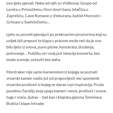
ovo ljeto pjevali. Neke od njih su Vidikovac Gospe od
Loreta u Primoštenu, Novi dvori bana Jelačića u
Zaprešiću, Cave Romane u Vinkuranu, kaštel Morosini –
Grimani u Svetvinčentu…
Ljeto su proveli pjevajući po prekrasnim prostorima koji su
uvijek bili prepuni te klapa s pravom može reći da je ovo
bilo ljeto iz snova, puno pisme, koncerata, druženja,
putovanja… Publiku će i ovaj put lokacija koncerta, bez
imalo sumnje, ostaviti bez daha.
Montraker nije samo kamenolom iz kojega se poznati
vrsarski kamen vadio još od prapovijesti već spomenik
vrsarske prošlosti iz kojeg se danas crpi inspiracija. Pruža
posebnu čaroliju koja spaja kamen i more, prošlost i snove,
tugu i sreću, ljubav – baš kao i klapska pjesma Tomislava
Bralića i klape Intrade.