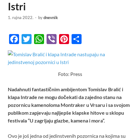
Istri
1. rujna 2022.
-
by
dnevnik
F
T
W
Vi
Pi
S
ac
w
h
b
nt
h
e
itt
at
er
er
ar
b
er
s
es
e
Foto: Press
o
A
t
o
p
Nadahnuti fantastičnim ambijentom Tomislav Bralić i
k
p
klapa Intrade ne mogu dočekati da zajedno stanu na
pozornicu kamenoloma Montraker u Vrsaru i sa svojom
publikom zapjevaju najljepše klapske hitove u sklopu
festivala “U zagrljaju glazbe, kamena i mora”.
Ovo je još jedna od jedinstvenih pozornica na kojima su