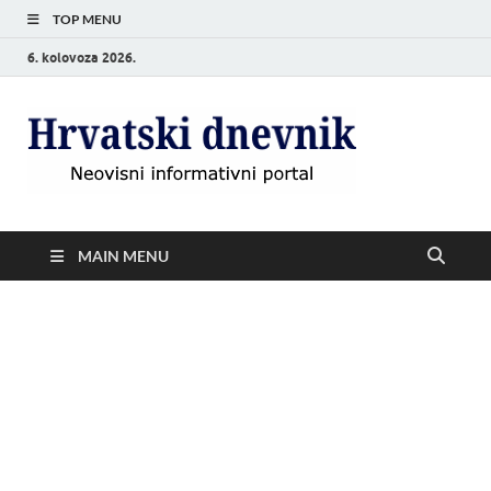
TOP MENU
6. kolovoza 2026.
Hrvat
Neovisni
informativni
dnevn
portal
MAIN MENU