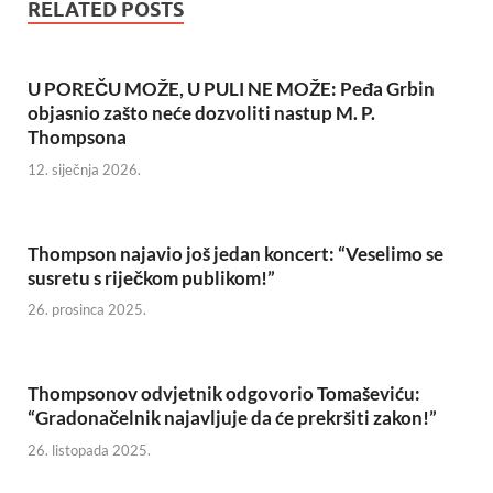
RELATED POSTS
U POREČU MOŽE, U PULI NE MOŽE: Peđa Grbin
objasnio zašto neće dozvoliti nastup M. P.
Thompsona
12. siječnja 2026.
Thompson najavio još jedan koncert: “Veselimo se
susretu s riječkom publikom!”
26. prosinca 2025.
Thompsonov odvjetnik odgovorio Tomaševiću:
“Gradonačelnik najavljuje da će prekršiti zakon!”
26. listopada 2025.