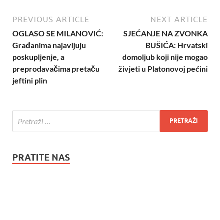
PREVIOUS ARTICLE
NEXT ARTICLE
OGLASO SE MILANOVIĆ:
SJEĆANJE NA ZVONKA
Građanima najavljuju
BUŠIĆA: Hrvatski
poskupljenje, a
domoljub koji nije mogao
preprodavačima pretaču
živjeti u Platonovoj pećini
jeftini plin
PRATITE NAS