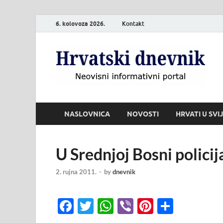
6. kolovoza 2026.
Kontakt
H
Neo
NASLOVNICA
NOVOSTI
HRVATI U SVI
U Srednjoj Bosni polici
2. rujna 2011.
-
by
dnevnik
F
T
W
Vi
Pi
S
ac
w
h
b
nt
h