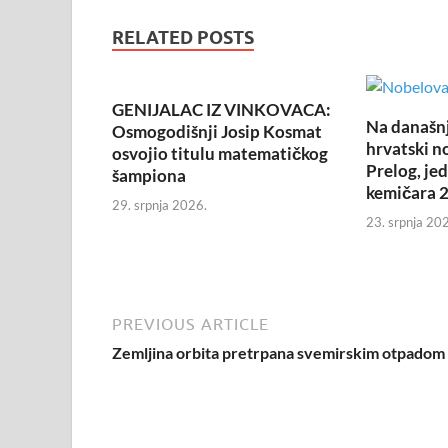
RELATED POSTS
GENIJALAC IZ VINKOVACA:
Na današnj
Osmogodišnji Josip Kosmat
hrvatski n
osvojio titulu matematičkog
Prelog, je
šampiona
kemičara 2
29. srpnja 2026.
23. srpnja 20
PREVIOUS ARTICLE
Zemljina orbita pretrpana svemirskim otpadom