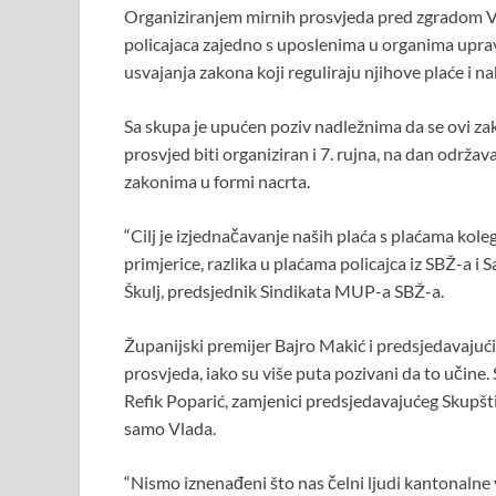
Organiziranjem mirnih prosvjeda pred zgradom V
e
itt
at
er
er
ar
policajaca zajedno s uposlenima u organima uprave 
b
er
s
es
e
usvajanja zakona koji reguliraju njihove plaće i n
o
A
t
Sa skupa je upućen poziv nadležnima da se ovi za
o
p
prosvjed biti organiziran i 7. rujna, na dan održa
k
p
zakonima u formi nacrta.
“Cilj je izjednačavanje naših plaća s plaćama kolega
primjerice, razlika u plaćama policajca iz SBŽ-a 
Škulj, predsjednik Sindikata MUP-a SBŽ-a.
Županijski premijer Bajro Makić i predsjedavajući
prosvjeda, iako su više puta pozivani da to učine.
Refik Poparić, zamjenici predsjedavajućeg Skupštin
samo Vlada.
“Nismo iznenađeni što nas čelni ljudi kantonalne v