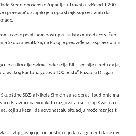
lade Srednjobosanske županije u Travniku više od 1.200
i pravosuđu stupilo je u opći štrajk koji će trajati do
aknade.
koni usvoje po hitnom postupku te istaknuto da će sličan
vanja Skupštine SBŽ-a, na kojoj je predviđena rasprava o tim
 u ostalim dijelovima Federacije BiH. Jer, nije u redu da je,
i Sarajevskog kantona gotovo 100 posto”, kazao je Dragan
 Skupštine SBŽ-a Nikola Simić nisu se obratili sudionicima
 S predstavnicima Sindikata razgovarali su Josip Kvasina i
e, koji su kazali da novonastalu situaciju može razriješiti
lasti izbjegavaju jer ne postoji nijedan argument da se ovi