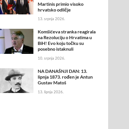
Martinis primio visoko
hrvatsko odličje
13. srpnja 2026.
Komšićeva stranka reagirala
na Rezoluciju o Hrvatima u
BiH! Evo koju točku su
posebno istaknuli
10. srpnja 2026.
NA DANAŠNJI DAN: 13.
lipnja 1873. rođen je Antun
Gustav Matoš
13. lipnja 2026.