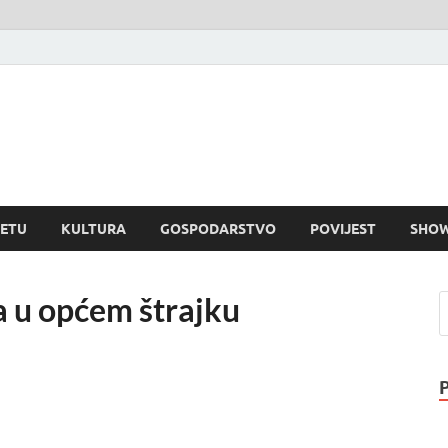
rvatski dnevnik
visni informativni portal
JETU
KULTURA
GOSPODARSTVO
POVIJEST
SHOW
ja u općem štrajku