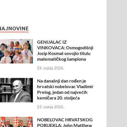
NAJNOVINE
GENIJALAC IZ
VINKOVACA: Osmogodišnji
Josip Kosmat osvojio titulu
matematičkog šampiona
29. srpnja 2026.
Na današnji dan rođen je
hrvatski nobelovac Vladimir
Prelog, jedan od najvećih
kemičara 20. stoljeća
23. srpnja 2026.
NOBELOVAC HRVATSKOG
PORIJEKLA: John Matthew