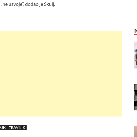
 ne usvoje”, dodao je Škulj.
AJK
TRAVNIK