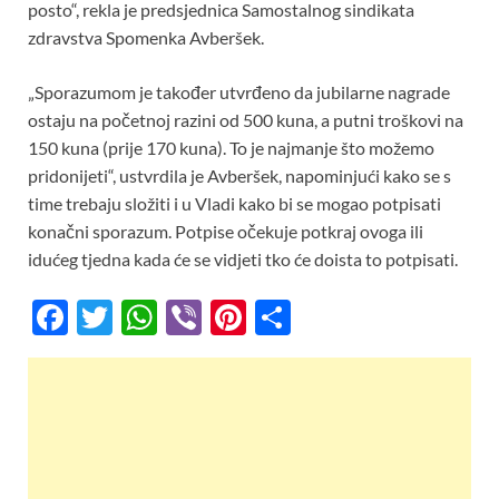
posto“, rekla je predsjednica Samostalnog sindikata
zdravstva Spomenka Avberšek.
„Sporazumom je također utvrđeno da jubilarne nagrade
ostaju na početnoj razini od 500 kuna, a putni troškovi na
150 kuna (prije 170 kuna). To je najmanje što možemo
pridonijeti“, ustvrdila je Avberšek, napominjući kako se s
time trebaju složiti i u Vladi kako bi se mogao potpisati
konačni sporazum. Potpise očekuje potkraj ovoga ili
idućeg tjedna kada će se vidjeti tko će doista to potpisati.
F
T
W
Vi
Pi
S
ac
w
h
b
nt
h
e
itt
at
er
er
ar
b
er
s
es
e
o
A
t
o
p