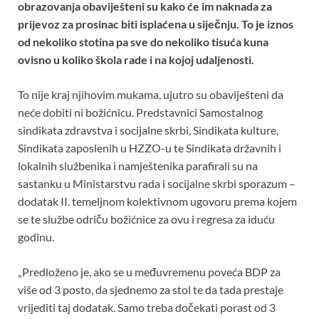
o
A
t
obrazovanja obaviješteni su kako će im naknada za
prijevoz za prosinac biti isplaćena u siječnju. To je iznos
o
p
od nekoliko stotina pa sve do nekoliko tisuća kuna
k
p
ovisno u koliko škola rade i na kojoj udaljenosti.
To nije kraj njihovim mukama, ujutro su obaviješteni da
neće dobiti ni božićnicu. Predstavnici Samostalnog
sindikata zdravstva i socijalne skrbi, Sindikata kulture,
Sindikata zaposlenih u HZZO-u te Sindikata državnih i
lokalnih službenika i namještenika parafirali su na
sastanku u Ministarstvu rada i socijalne skrbi sporazum –
dodatak II. temeljnom kolektivnom ugovoru prema kojem
se te službe odriču božićnice za ovu i regresa za iduću
godinu.
„Predloženo je, ako se u međuvremenu poveća BDP za
više od 3 posto, da sjednemo za stol te da tada prestaje
vrijediti taj dodatak. Samo treba dočekati porast od 3