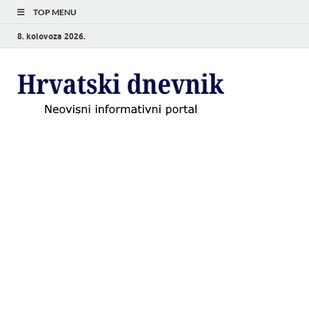
TOP MENU
8. kolovoza 2026.
Hrvat
Neovisni
informativni
dnevn
portal