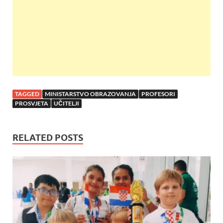
k
p
TAGGED
MINISTARSTVO OBRAZOVANJA
PROFESORI
PROSVJETA
UČITELJI
RELATED POSTS