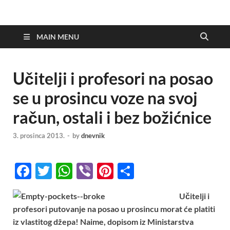
MAIN MENU
Učitelji i profesori na posao
se u prosincu voze na svoj
račun, ostali i bez božićnice
3. prosinca 2013.
-
by
dnevnik
F
T
W
Vi
Pi
S
ac
w
h
b
nt
h
Učitelji i
e
itt
at
er
er
ar
profesori putovanje na posao u prosincu morat će platiti
b
er
s
es
e
iz vlastitog džepa! Naime, dopisom iz Ministarstva