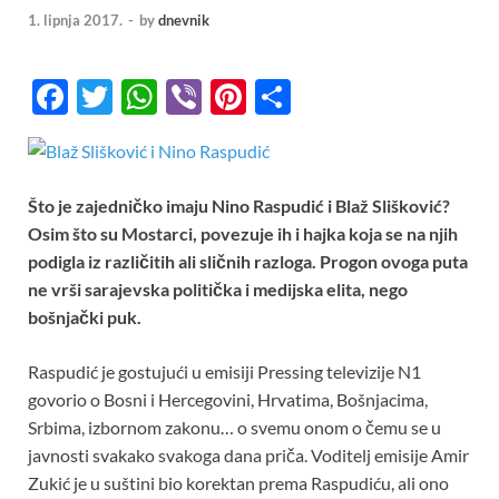
1. lipnja 2017.
-
by
dnevnik
F
T
W
Vi
Pi
S
ac
w
h
b
nt
h
e
itt
at
er
er
ar
b
er
s
es
e
Što je zajedničko imaju Nino Raspudić i Blaž Slišković?
o
A
t
Osim što su Mostarci, povezuje ih i hajka koja se na njih
podigla iz različitih ali sličnih razloga. Progon ovoga puta
o
p
ne vrši sarajevska politička i medijska elita, nego
k
p
bošnjački puk.
Raspudić je gostujući u emisiji Pressing televizije N1
govorio o Bosni i Hercegovini, Hrvatima, Bošnjacima,
Srbima, izbornom zakonu… o svemu onom o čemu se u
javnosti svakako svakoga dana priča. Voditelj emisije Amir
Zukić je u suštini bio korektan prema Raspudiću, ali ono