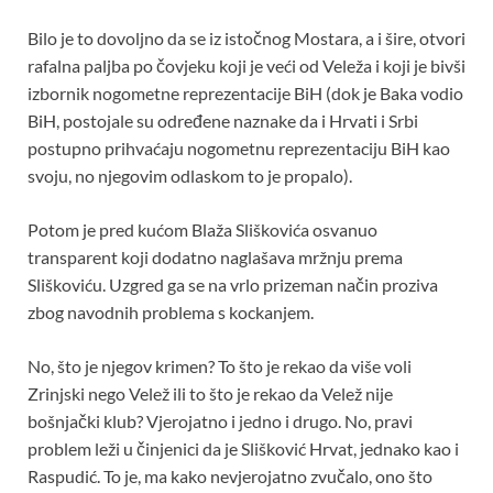
Bilo je to dovoljno da se iz istočnog Mostara, a i šire, otvori
rafalna paljba po čovjeku koji je veći od Veleža i koji je bivši
izbornik nogometne reprezentacije BiH (dok je Baka vodio
BiH, postojale su određene naznake da i Hrvati i Srbi
postupno prihvaćaju nogometnu reprezentaciju BiH kao
svoju, no njegovim odlaskom to je propalo).
Potom je pred kućom Blaža Sliškovića osvanuo
transparent koji dodatno naglašava mržnju prema
Sliškoviću. Uzgred ga se na vrlo prizeman način proziva
zbog navodnih problema s kockanjem.
No, što je njegov krimen? To što je rekao da više voli
Zrinjski nego Velež ili to što je rekao da Velež nije
bošnjački klub? Vjerojatno i jedno i drugo. No, pravi
problem leži u činjenici da je Slišković Hrvat, jednako kao i
Raspudić. To je, ma kako nevjerojatno zvučalo, ono što