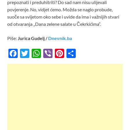
prepoznati i preduhitriti? Do sad nam nisu ulijevali
povjerenje. No, vidjet ćemo. Možda se naglo probude,
suoče sa svijetom oko sebe i uvide da ima i važnijih stvari
od otvaranja „Dana zelene salate u Čekrkićima“.
Piše:
Jurica Gudelj /
Dnevnik.ba
F
T
W
Vi
Pi
S
ac
w
h
b
nt
h
e
itt
at
er
er
ar
b
er
s
es
e
o
A
t
o
p
k
p