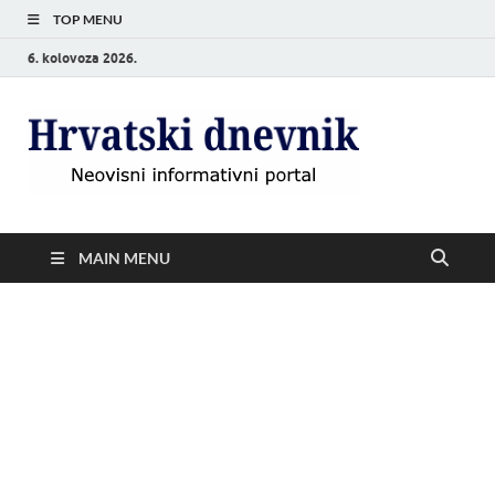
TOP MENU
6. kolovoza 2026.
Hrvat
Neovisni
informativni
dnevn
portal
MAIN MENU