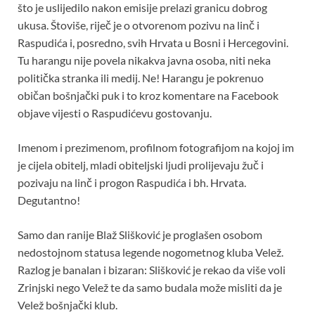
što je uslijedilo nakon emisije prelazi granicu dobrog
ukusa. Štoviše, riječ je o otvorenom pozivu na linč i
Raspudića i, posredno, svih Hrvata u Bosni i Hercegovini.
Tu harangu nije povela nikakva javna osoba, niti neka
politička stranka ili medij. Ne! Harangu je pokrenuo
običan bošnjački puk i to kroz komentare na Facebook
objave vijesti o Raspudićevu gostovanju.
Imenom i prezimenom, profilnom fotografijom na kojoj im
je cijela obitelj, mladi obiteljski ljudi prolijevaju žuč i
pozivaju na linč i progon Raspudića i bh. Hrvata.
Degutantno!
Samo dan ranije Blaž Slišković je proglašen osobom
nedostojnom statusa legende nogometnog kluba Velež.
Razlog je banalan i bizaran: Slišković je rekao da više voli
Zrinjski nego Velež te da samo budala može misliti da je
Velež bošnjački klub.