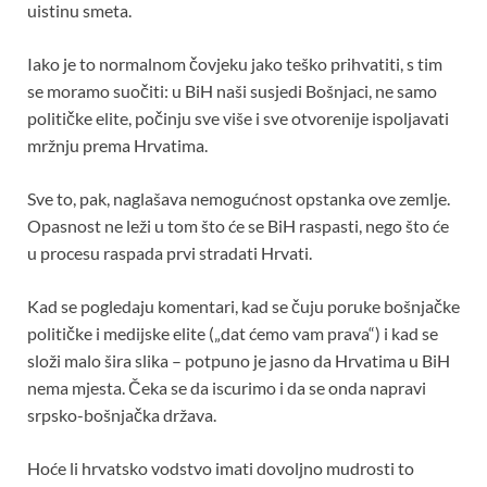
uistinu smeta.
Iako je to normalnom čovjeku jako teško prihvatiti, s tim
se moramo suočiti: u BiH naši susjedi Bošnjaci, ne samo
političke elite, počinju sve više i sve otvorenije ispoljavati
mržnju prema Hrvatima.
Sve to, pak, naglašava nemogućnost opstanka ove zemlje.
Opasnost ne leži u tom što će se BiH raspasti, nego što će
u procesu raspada prvi stradati Hrvati.
Kad se pogledaju komentari, kad se čuju poruke bošnjačke
političke i medijske elite („dat ćemo vam prava“) i kad se
složi malo šira slika – potpuno je jasno da Hrvatima u BiH
nema mjesta. Čeka se da iscurimo i da se onda napravi
srpsko-bošnjačka država.
Hoće li hrvatsko vodstvo imati dovoljno mudrosti to