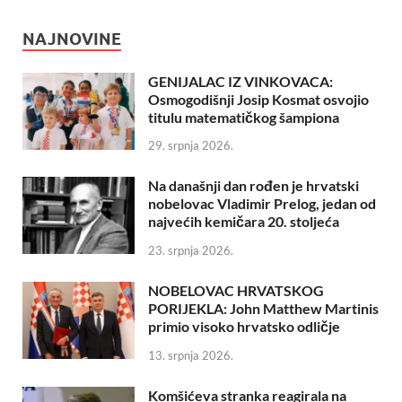
NAJNOVINE
GENIJALAC IZ VINKOVACA:
Osmogodišnji Josip Kosmat osvojio
titulu matematičkog šampiona
29. srpnja 2026.
Na današnji dan rođen je hrvatski
nobelovac Vladimir Prelog, jedan od
najvećih kemičara 20. stoljeća
23. srpnja 2026.
NOBELOVAC HRVATSKOG
PORIJEKLA: John Matthew Martinis
primio visoko hrvatsko odličje
13. srpnja 2026.
Komšićeva stranka reagirala na