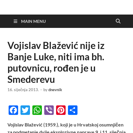
MAIN MENU
Vojislav Blažević nije iz
Banje Luke, niti ima bh.
putovnicu, rođen je u
Smederevu
16. siječnja 2013.
-
by
dnevnik
F
T
W
Vi
Pi
S
ac
w
h
b
nt
h
Vojislav Blažević (1959.), koji je u Hrvatskoj osumnjičen
e
itt
at
er
er
ar
za podmetanje dvije eksplozivne naprave 9. i 11. siječnja