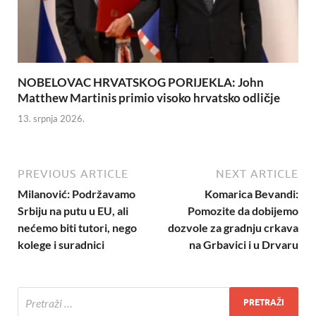
NOBELOVAC HRVATSKOG PORIJEKLA: John
Matthew Martinis primio visoko hrvatsko odličje
13. srpnja 2026.
PREVIOUS ARTICLE
NEXT ARTICLE
Milanović: Podržavamo
Komarica Bevandi:
Srbiju na putu u EU, ali
Pomozite da dobijemo
nećemo biti tutori, nego
dozvole za gradnju crkava
kolege i suradnici
na Grbavici i u Drvaru