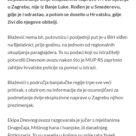
b
er
s
es
e
u Zagrebu, nije iz Banje Luke. Rođen je u Smederevu,
o
A
t
gdje je i odrastao, a potom se doselio u Hrvatsku, gdje
živi dio njegove obitelji.
o
p
k
p
Blažević nema bh. putovnicu i posljednji put je u BiH viđen
na Bjelašnici, prije godinu, na jednom od regionalnih
okupljanja paraglajdera. To su podaci koji su istražitelji
potvrdili
Dnevnom avazu
nakon što je MUP RS zaprimio
zahtjev hrvatske policije za pomoć u istrazi.
Blaževići s područja banjalučke regije trpe sve veći
pritisak, s obzirom na informacije da je osumnjičeni za
podmetanje dvije eksplozivne naprave u Zagrebu njihov
prezimenjak.
Ekipa
Dnevnog avaza
razgovarala je jučer s mještanima
Dragočaja, Mišinog hana i Ivanjske, ili današnjeg
Potkozarja. To su naselja u kojima su prije rata živjeli