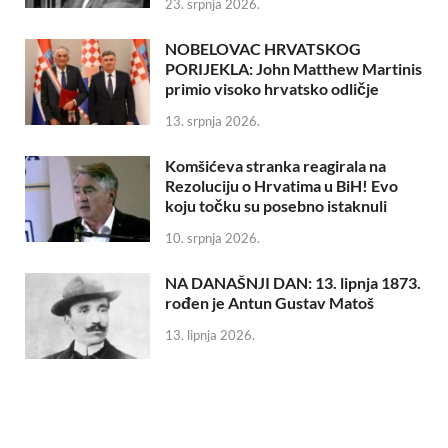
23. srpnja 2026.
NOBELOVAC HRVATSKOG
PORIJEKLA: John Matthew Martinis
primio visoko hrvatsko odličje
13. srpnja 2026.
Komšićeva stranka reagirala na
Rezoluciju o Hrvatima u BiH! Evo
koju točku su posebno istaknuli
10. srpnja 2026.
NA DANAŠNJI DAN: 13. lipnja 1873.
rođen je Antun Gustav Matoš
13. lipnja 2026.