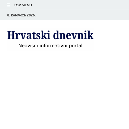
TOP MENU
8. kolovoza 2026.
Hrvat
Neovisni
informativni
dnevn
portal