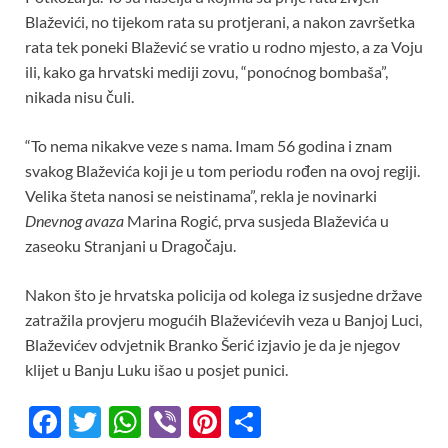
Blaževići, no tijekom rata su protjerani, a nakon završetka
rata tek poneki Blažević se vratio u rodno mjesto, a za Voju
ili, kako ga hrvatski mediji zovu, “ponoćnog bombaša”,
nikada nisu čuli.
“To nema nikakve veze s nama. Imam 56 godina i znam
svakog Blaževića koji je u tom periodu rođen na ovoj regiji.
Velika šteta nanosi se neistinama”, rekla je novinarki
Dnevnog avaza
Marina Rogić, prva susjeda Blaževića u
zaseoku Stranjani u Dragočaju.
Nakon što je hrvatska policija od kolega iz susjedne države
zatražila provjeru mogućih Blaževićevih veza u Banjoj Luci,
Blaževićev odvjetnik Branko Šerić izjavio je da je njegov
klijet u Banju Luku išao u posjet punici.
F
T
W
Vi
Pi
S