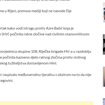
e u Rijeci, prenose mediji koji ne navode čije
tak kako vodi istragu protiv Azre Bašić koja je
 (HV) počinila ratne zločine nad civilnim stanovništvom
povjednica skupine 108, Riječke brigade HV-a u razdoblju
 počinila kazneno djelo ratnog zločina protiv civilnog
skog tužiteljstva dostavljenom Hini.
šić raspisalo međunarodnu tjeralicu s obzirom na to da nije
cegovini.