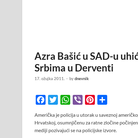
Azra Bašić u SAD-u uhi
Srbima u Derventi
17. ožujka 2011.
-
by
dnevnik
F
T
W
Vi
Pi
S
ac
w
h
b
nt
h
Američka je policija u utorak u saveznoj američk
e
itt
at
er
er
ar
Hrvatskoj, osumnjičenu za ratne zločine počinjene
b
er
s
es
e
mediji pozivajući se na policijske izvore.