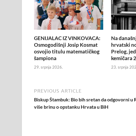
GENIJALAC IZ VINKOVACA:
Na današnj
Osmogodišnji Josip Kosmat
hrvatski n
osvojio titulu matematičkog
Prelog, je
šampiona
kemičara 2
29. srpnja 2026.
23. srpnja 20
PREVIOUS ARTICLE
Biskup Štambuk: Bio bih sretan da odgovorni u
više brinu o opstanku Hrvata u BiH