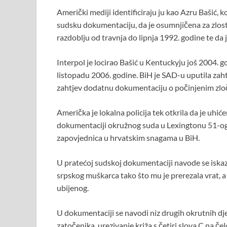
o
A
t
Američki mediji identificiraju ju kao Azru Bašić, k
o
p
sudsku dokumentaciju, da je osumnjičena za zlost
k
p
razdoblju od travnja do lipnja 1992. godine te da j
Interpol je locirao Bašić u Kentuckyju još 2004. 
listopadu 2006. godine. BiH je SAD-u uputila zaht
zahtjev dodatnu dokumentaciju o počinjenim zloči
Američka je lokalna policija tek otkrila da je uhi
dokumentaciji okružnog suda u Lexingtonu 51-ogo
zapovjednica u hrvatskim snagama u BiH.
U pratećoj sudskoj dokumentaciji navode se iska
srpskog muškarca tako što mu je prerezala vrat, a 
ubijenog.
U dokumentaciji se navodi niz drugih okrutnih djela
zatočenika, urezivanje križa s četiri slova C na čel