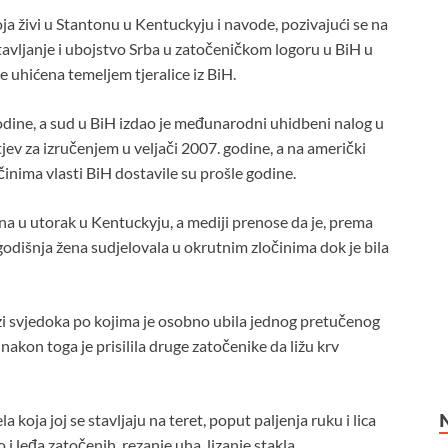
oja živi u Stantonu u Kentuckyju i navode, pozivajući se na
avljanje i ubojstvo Srba u zatočeničkom logoru u BiH u
e uhićena temeljem tjeralice iz BiH.
godine, a sud u BiH izdao je međunarodni uhidbeni nalog u
jev za izručenjem u veljači 2007. godine, a na američki
nima vlasti BiH dostavile su prošle godine.
ćena u utorak u Kentuckyju, a mediji prenose da je, prema
dišnja žena sudjelovala u okrutnim zločinima dok je bila
zi svjedoka po kojima je osobno ubila jednog pretučenog
nakon toga je prisilila druge zatočenike da ližu krv
 koja joj se stavljaju na teret, poput paljenja ruku i lica
o i leđa zatočenih, rezanje uha, lizanje stakla.