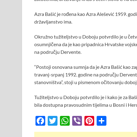
Azra Bašić je rođena kao Azra Alešević 1959. godin
državljanstvo ima.
Okružno tužiteljstvo u Doboju potvrdilo je u četvr
osumnjičena da je kao pripadnica Hrvatske vojske
na području Dervente.
“Postoji osnovana sumnja da je Azra Bašić kao za
travanj-srpanj 1992. godine na području Dervente
stanovništva”, stoji u pismenom očitovanju doboj
Tužiteljstvo u Doboju potvrdilo je i kako je za Ba
bila dostupna pravosudnim tijelima u Bosni i Her
F
T
W
Vi
Pi
S
ac
w
h
b
nt
h