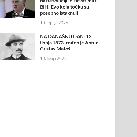
na Rezoluciju o Hrvatima u
BiH! Evo koju točku su
posebno istaknuli
10. srpnja 2026.
NA DANAŠNJI DAN: 13.
lipnja 1873. rođen je Antun
Gustav Matoš
13. lipnja 2026.