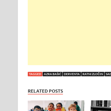
e
itt
at
er
er
ar
b
er
s
es
e
o
A
t
o
p
k
p
TAGGED
AZRA BAŠIĆ
DERVENTA
RATNI ZLOČIN
SA
RELATED POSTS