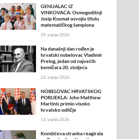
GENIJALAC IZ
VINKOVACA: Osmogodišnji
Josip Kosmat osvojio titulu
matematičkog šampiona
29. srpnja 2026.
Na današnji dan rođen je
hrvatski nobelovac Vladimir
Prelog, jedan od najvećih
kemičara 20. stoljeća
23. srpnja 2026.
NOBELOVAC HRVATSKOG
PORIJEKLA: John Matthew
Martinis primio visoko
hrvatsko odličje
13. srpnja 2026.
Komšićeva stranka reagirala