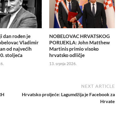
i dan rođen je
NOBELOVAC HRVATSKOG
obelovac Vladimir
PORIJEKLA: John Matthew
dan od najvećih
Martinis primio visoko
0. stoljeća
hrvatsko odličje
26.
13. srpnja 2026.
NEXT ARTICLE
 RH
Hrvatsko proljeće: Lagumdžija je Facebook za
Hrvate