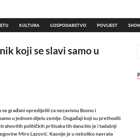
JETU
KULTURA
GOSPODARSTVO
POVIJEST
SHOW
ik koji se slavi samo u
 se građani opredijelili za nezavisnu Bosnu i
samo u jednom dijelu zemlje. Događaji koji su prethodili
rahovitih političkih pritisaka tih dana bio je i tadašnji
govine Miro Lazović. Kasnije je u nekoliko navrata