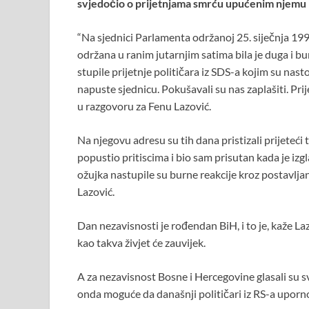
svjedočio o prijetnjama smrću upućenim njemu i 
o
p
k
p
“Na sjednici Parlamenta održanoj 25. siječnja 19
održana u ranim jutarnjim satima bila je duga i b
stupile prijetnje političara iz SDS-a kojim su nast
napuste sjednicu. Pokušavali su nas zaplašiti. Prij
u razgovoru za Fenu Lazović.
Na njegovu adresu su tih dana pristizali prijeteći
popustio pritiscima i bio sam prisutan kada je izg
ožujka nastupile su burne reakcije kroz postavljanj
Lazović.
Dan nezavisnosti je rođendan BiH, i to je, kaže Laz
kao takva živjet će zauvijek.
A za nezavisnost Bosne i Hercegovine glasali su svi,
onda moguće da današnji političari iz RS-a uporno