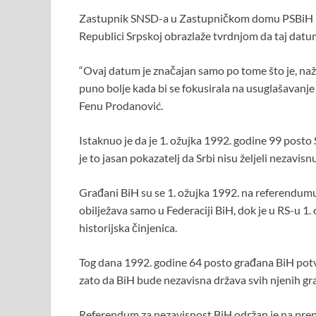
Zastupnik SNSD-a u Zastupničkom domu PSBiH La
Republici Srpskoj obrazlaže tvrdnjom da taj datum
“Ovaj datum je značajan samo po tome što je, naža
puno bolje kada bi se fokusirala na usuglašavanje d
Fenu Prodanović.
Istaknuo je da je 1. ožujka 1992. godine 99 posto
je to jasan pokazatelj da Srbi nisu željeli nezavisn
Građani BiH su se 1. ožujka 1992. na referendumu
obilježava samo u Federaciji BiH, dok je u RS-u 1
historijska činjenica.
Tog dana 1992. godine 64 posto građana BiH potvr
zato da BiH bude nezavisna država svih njenih gr
Referendum za nezavisnost BiH održan je na pre