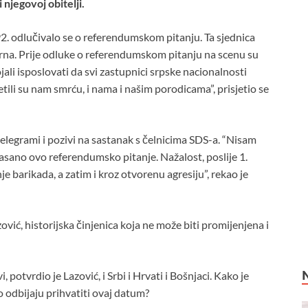
njegovoj obitelji.
92. odlučivalo se o referendumskom pitanju. Ta sjednica
urna. Prije odluke o referendumskom pitanju na scenu su
ojali isposlovati da svi zastupnici srpske nacionalnosti
etili su nam smrću, i nama i našim porodicama”, prisjetio se
 telegrami i pozivi na sastanak s čelnicima SDS-a. “Nisam
lasano ovo referendumsko pitanje. Nažalost, poslije 1.
e barikada, a zatim i kroz otvorenu agresiju”, rekao je
ović, historijska činjenica koja ne može biti promijenjena i
 potvrdio je Lazović, i Srbi i Hrvati i Bošnjaci. Kako je
 odbijaju prihvatiti ovaj datum?