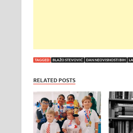
o
p
k
p
TAGGED
BLAŽO STEVOVIĆ
DAN NEOVISNOSTI BIH
L
RELATED POSTS