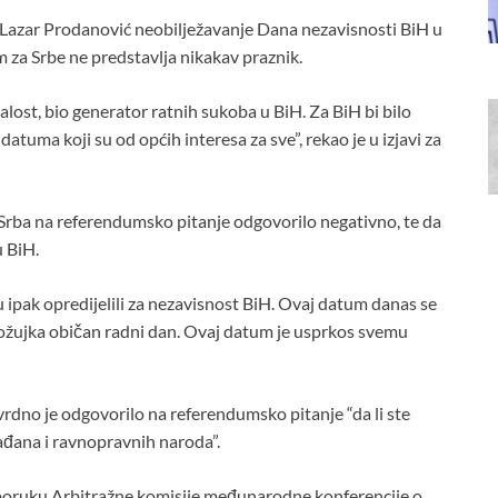
zar Prodanović neobilježavanje Dana nezavisnosti BiH u
 za Srbe ne predstavlja nikakav praznik.
lost, bio generator ratnih sukoba u BiH. Za BiH bi bilo
atuma koji su od općih interesa za sve”, rekao je u izjavi za
 Srba na referendumsko pitanje odgovorilo negativno, te da
u BiH.
 ipak opredijelili za nezavisnost BiH. Ovaj datum danas se
. ožujka običan radni dan. Ovaj datum je usprkos svemu
dno je odgovorilo na referendumsko pitanje “da li ste
ađana i ravnopravnih naroda”.
poruku Arbitražne komisije međunarodne konferencije o