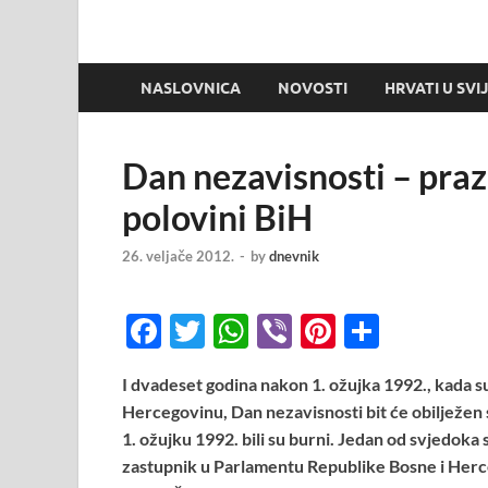
NASLOVNICA
NOVOSTI
HRVATI U SVI
Dan nezavisnosti – prazn
polovini BiH
26. veljače 2012.
-
by
dnevnik
F
T
W
Vi
Pi
S
ac
w
h
b
nt
h
I dvadeset godina nakon 1. ožujka 1992., kada su
e
itt
at
er
er
ar
Hercegovinu, Dan nezavisnosti bit će obilježen 
b
er
s
es
e
1. ožujku 1992. bili su burni. Jedan od svjedoka st
o
A
t
zastupnik u Parlamentu Republike Bosne i Herce