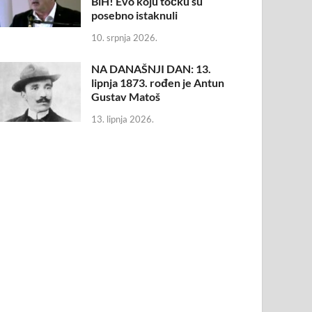
BiH! Evo koju točku su
posebno istaknuli
10. srpnja 2026.
NA DANAŠNJI DAN: 13.
lipnja 1873. rođen je Antun
Gustav Matoš
13. lipnja 2026.