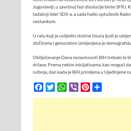
Jugoslaviji, u završnoj fazi disolucije bivše SFRJ.
tadašnji lider SDS-a, a sada haški optuženik Rad
nestankom.
U ratu koji je uslijedio stotine tisuća ljudi je ubij
zločinima i genocidom izmijenjena je demografska
Obilježavanje Dana nezavisnosti BiH trebalo bi b
države. Prema nekim inicijativama, kao mogući da
svibnja, dan kada je BiH primljena u Ujedinjene n
F
T
W
Vi
Pi
S
ac
w
h
b
nt
h
e
itt
at
er
er
ar
b
er
s
es
e
o
A
t