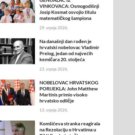
VINKOVACA: Osmogodišnji
Josip Kosmat osvojio titulu
matematičkog šampiona
29. srpnja 2026.
Na današnji dan rođen je
hrvatski nobelovac Vladimir
Prelog, jedan od najvećih
kemičara 20. stoljeća
23. srpnja 2026.
NOBELOVAC HRVATSKOG
PORIJEKLA: John Matthew
Martinis primio visoko
hrvatsko odličje
13. srpnja 2026.
Komšićeva stranka reagirala
na Rezoluciju o Hrvatima u