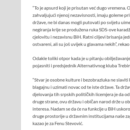
“To je apsurd koji je prisutan već dugo vremena. O
zahvaljujući njenoj nezavisnosti, imaju goleme privi
države, ne bi danas mogli putovati po svijetu uime 
negiranja krije se produžena ruka SDS-ove karadži
cjelovitu i nezavisnu BiH. Ratni ciljevi brisanja j
ostvareni, ali su još uvijek u glavama nekih”, rekao
Odakle toliki otpor kada je u pitanju obilježavan
pojasniti i predsjednik Alternativnog kluba Trebin
“Stvar je osobne kulture i bezobrazluka ne slaviti 
blagajnu i uzimati novac od te iste države. Ta drža
djelovanja tih srpskih političkih licemjera je da o
druge strane, ovu državu i običan narod drže u obm
interesa. Nadam se da će na funkcije u BiH uskoro b
druge prostorije u državnim institucijama naše zaj
kazao je za Fenu Stevović.