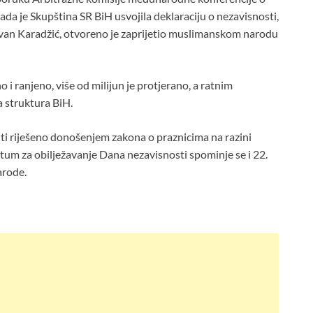
 Kada je Skupština SR BiH usvojila deklaraciju o nezavisnosti,
ovan Karadžić, otvoreno je zaprijetio muslimanskom narodu
eno i ranjeno, više od milijun je protjerano, a ratnim
 struktura BiH.
iti riješeno donošenjem zakona o praznicima na razini
tum za obilježavanje Dana nezavisnosti spominje se i 22.
arode.