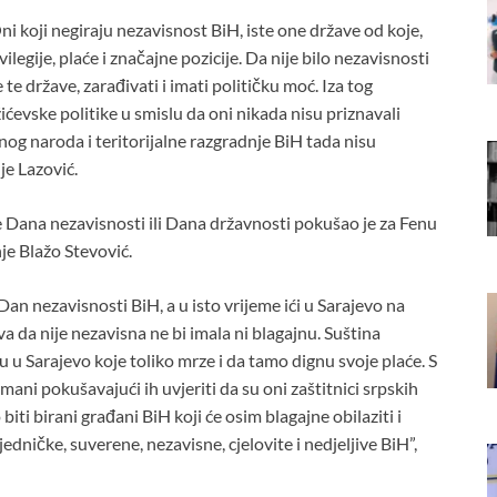
ni koji negiraju nezavisnost BiH, iste one države od koje,
legije, plaće i značajne pozicije. Da nije bilo nezavisnosti
te države, zarađivati i imati političku moć. Iza tog
ćevske politike u smislu da oni nikada nisu priznavali
ednog naroda i teritorijalne razgradnje BiH tada nisu
 je Lazović.
je Dana nezavisnosti ili Dana državnosti pokušao je za Fenu
je Blažo Stevović.
Dan nezavisnosti BiH, a u isto vrijeme ići u Sarajevo na
va da nije nezavisna ne bi imala ni blagajnu. Suština
du u Sarajevo koje toliko mrze i da tamo dignu svoje plaće. S
ani pokušavajući ih uvjeriti da su oni zaštitnici srpskih
iti birani građani BiH koji će osim blagajne obilaziti i
edničke, suverene, nezavisne, cjelovite i nedjeljive BiH”,