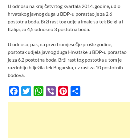
U odnosu na kraj četvrtog kvartala 2014. godine, udio
hrvatskog javnog duga u BDP-u porastao je za 2,6
postotna boda. Brži rast tog udjela imale su tek Belgija i
Italija, za 4,5 odnosno 3 postotna boda.
U odnosu, pak, na prvo tromjesečje prošle godine,
postotak udjela javnog duga Hrvatske u BDP-u porastao
je za 6,2 postotna boda. Brži rast tog postotka u tom je
razdoblju bilježila tek Bugarska, uz rast za 10 postotnih
bodova.
F
T
W
Vi
Pi
S
ac
w
h
b
nt
h
e
itt
at
er
er
ar
b
er
s
es
e
o
A
t