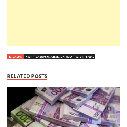
o
p
k
p
TAGGED
BDP
GOSPODARSKA KRIZA
JAVNI DUG
RELATED POSTS