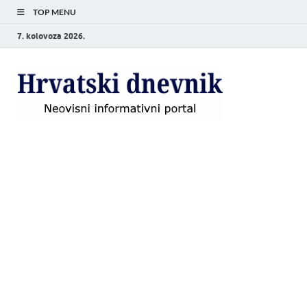
TOP MENU
7. kolovoza 2026.
Hrvat
Neovisni
informativni
dnevn
portal