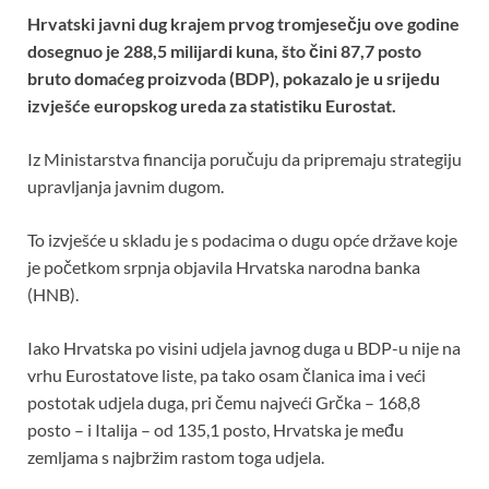
b
er
s
es
e
Hrvatski javni dug krajem prvog tromjesečju ove godine
o
A
t
dosegnuo je 288,5 milijardi kuna, što čini 87,7 posto
bruto domaćeg proizvoda (BDP), pokazalo je u srijedu
o
p
izvješće europskog ureda za statistiku Eurostat.
k
p
Iz Ministarstva financija poručuju da pripremaju strategiju
upravljanja javnim dugom.
To izvješće u skladu je s podacima o dugu opće države koje
je početkom srpnja objavila Hrvatska narodna banka
(HNB).
Iako Hrvatska po visini udjela javnog duga u BDP-u nije na
vrhu Eurostatove liste, pa tako osam članica ima i veći
postotak udjela duga, pri čemu najveći Grčka – 168,8
posto – i Italija – od 135,1 posto, Hrvatska je među
zemljama s najbržim rastom toga udjela.