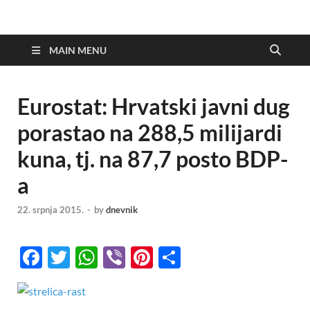
MAIN MENU
Eurostat: Hrvatski javni dug
porastao na 288,5 milijardi
kuna, tj. na 87,7 posto BDP-
a
22. srpnja 2015.
-
by
dnevnik
F
T
W
Vi
Pi
S
ac
w
h
b
nt
h
e
itt
at
er
er
ar