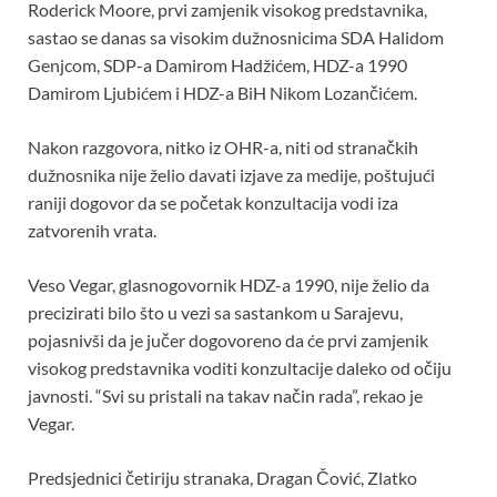
o
A
t
Roderick Moore, prvi zamjenik visokog predstavnika,
sastao se danas sa visokim dužnosnicima SDA Halidom
o
p
Genjcom, SDP-a Damirom Hadžićem, HDZ-a 1990
k
p
Damirom Ljubićem i HDZ-a BiH Nikom Lozančićem.
Nakon razgovora, nitko iz OHR-a, niti od stranačkih
dužnosnika nije želio davati izjave za medije, poštujući
raniji dogovor da se početak konzultacija vodi iza
zatvorenih vrata.
Veso Vegar, glasnogovornik HDZ-a 1990, nije želio da
precizirati bilo što u vezi sa sastankom u Sarajevu,
pojasnivši da je jučer dogovoreno da će prvi zamjenik
visokog predstavnika voditi konzultacije daleko od očiju
javnosti. “Svi su pristali na takav način rada”, rekao je
Vegar.
Predsjednici četiriju stranaka, Dragan Čović, Zlatko