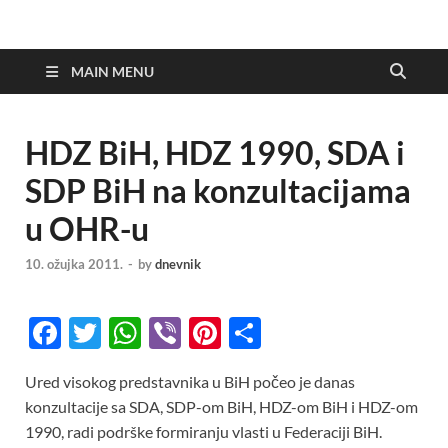
MAIN MENU
HDZ BiH, HDZ 1990, SDA i
SDP BiH na konzultacijama
u OHR-u
10. ožujka 2011.
-
by
dnevnik
F
T
W
Vi
Pi
S
ac
w
h
b
nt
h
Ured visokog predstavnika u BiH počeo je danas
e
itt
at
er
er
ar
konzultacije sa SDA, SDP-om BiH, HDZ-om BiH i HDZ-om
b
er
s
es
e
1990, radi podrške formiranju vlasti u Federaciji BiH.