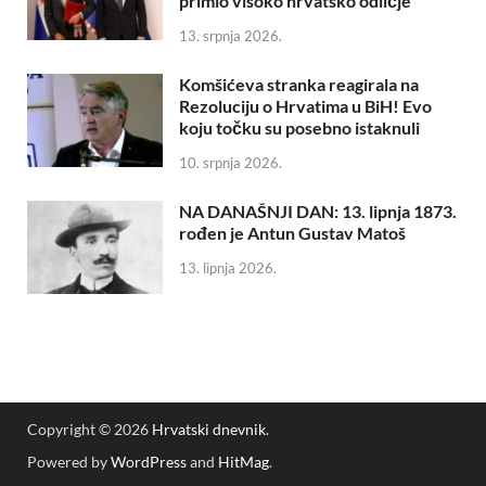
primio visoko hrvatsko odličje
13. srpnja 2026.
Komšićeva stranka reagirala na
Rezoluciju o Hrvatima u BiH! Evo
koju točku su posebno istaknuli
10. srpnja 2026.
NA DANAŠNJI DAN: 13. lipnja 1873.
rođen je Antun Gustav Matoš
13. lipnja 2026.
Copyright © 2026
Hrvatski dnevnik
.
Powered by
WordPress
and
HitMag
.