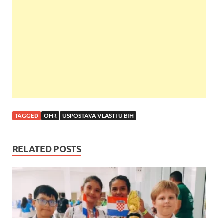
o
A
t
o
p
k
p
TAGGED
OHR
USPOSTAVA VLASTI U BIH
RELATED POSTS