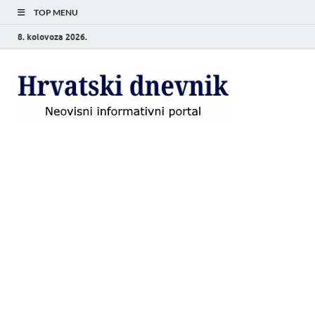
TOP MENU
8. kolovoza 2026.
Hrvat
Neovisni
informativni
dnevn
portal