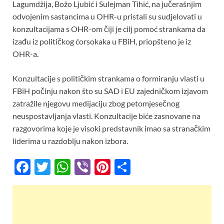
Lagumdžija, Božo Ljubić i Sulejman Tihić, na jučerašnjim
odvojenim sastancima u OHR-u pristali su sudjelovati u
konzultacijama s OHR-om čiji je cilj pomoć strankama da
izađu iz političkog ćorsokaka u FBiH, priopšteno je iz
OHR-a.
Konzultacije s političkim strankama o formiranju vlasti u
FBiH počinju nakon što su SAD i EU zajedničkom izjavom
zatražile njegovu medijaciju zbog petomjesečnog
neuspostavljanja vlasti. Konzultacije biće zasnovane na
razgovorima koje je visoki predstavnik imao sa stranačkim
liderima u razdoblju nakon izbora.
F
T
W
Vi
Pi
S
ac
w
h
b
nt
h
e
itt
at
er
er
ar
b
er
s
es
e