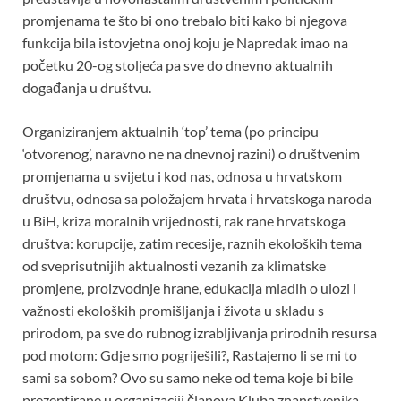
promjenama te što bi ono trebalo biti kako bi njegova
funkcija bila istovjetna onoj koju je Napredak imao na
početku 20-og stoljeća pa sve do dnevno aktualnih
događanja u društvu.
Organiziranjem aktualnih ‘top’ tema (po principu
‘otvorenog’, naravno ne na dnevnoj razini) o društvenim
promjenama u svijetu i kod nas, odnosa u hrvatskom
društvu, odnosa sa položajem hrvata i hrvatskoga naroda
u BiH, kriza moralnih vrijednosti, rak rane hrvatskoga
društva: korupcije, zatim recesije, raznih ekoloških tema
od sveprisutnijih aktualnosti vezanih za klimatske
promjene, proizvodnje hrane, edukacija mladih o ulozi i
važnosti ekoloških promišljanja i života u skladu s
prirodom, pa sve do rubnog izrabljivanja prirodnih resursa
pod motom: Gdje smo pogriješili?, Rastajemo li se mi to
sami sa sobom? Ovo su samo neke od tema koje bi bile
prezentirane u organizaciji članova Kluba znanstvenika