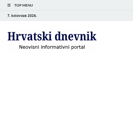
TOP MENU
7. kolovoza 2026.
Hrvat
Neovisni
informativni
dnevn
portal